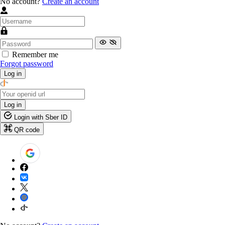
No account?
Create an account
Remember me
Forgot password
Log in
Log in
Login with Sber ID
QR code