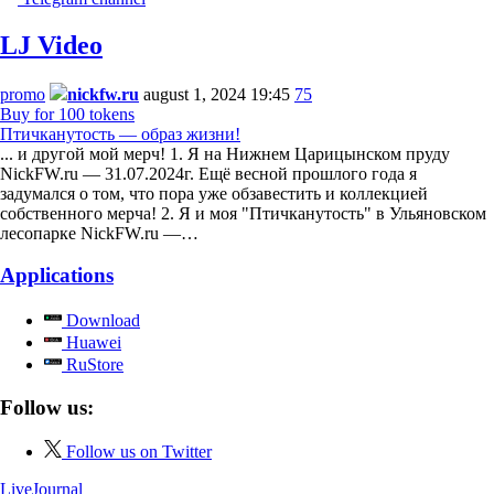
LJ Video
promo
nickfw.ru
august 1, 2024 19:45
75
Buy for 100 tokens
Птичканутость — образ жизни!
... и другой мой мерч! 1. Я на Нижнем Царицынском пруду
NickFW.ru — 31.07.2024г. Ещё весной прошлого года я
задумался о том, что пора уже обзавестить и коллекцией
собственного мерча! 2. Я и моя "Птичканутость" в Ульяновском
лесопарке NickFW.ru —…
Applications
Download
Huawei
RuStore
Follow us:
Follow us on Twitter
LiveJournal