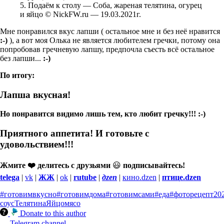
5. Подаём к столу — Соба, жареная телятина, огурец
и яйцо © NickFW.ru — 19.03.2021г.
Мне понравился вкус лапши ( остальное мне и без неё нравится
:-)
), а вот моя Олька не является любителем гречки, потому она
попробовав гречневую лапшу, предпочла съесть всё остальное
без лапши...
:-)
По итогу:
Лапша вкусная!
Но понравится видимо лишь тем, кто любит гречку!!! :-)
Приятного аппетита! И готовьте с
удовольствием!!!
Жмите ❤️ делитесь с друзьями
😃
подписывайтесь!
telega
|
vk
|
ЖЖ
|
ok
|
rutube
|
дzen
|
кино.dzen
|
птице.dzen
#готовимвкусно
#готовимдома
#готовимсами
#еда
#фоторецепт
20
соус
Телятина
Яйцо
мясо
Donate to this author
Telegram channel