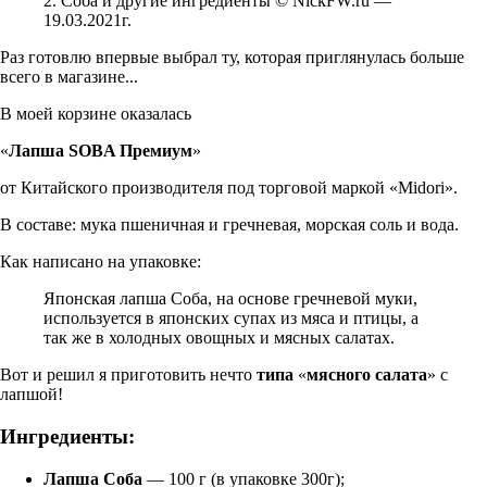
2. Соба и другие ингредиенты © NickFW.ru —
19.03.2021г.
Раз готовлю впервые выбрал ту, которая приглянулась больше
всего в магазине...
В моей корзине оказалась
«
Лапша SOBA Премиум
»
от Китайского производителя под торговой маркой «Midori».
В составе: мука пшеничная и гречневая, морская соль и вода.
Как написано на упаковке:
Японская лапша Соба, на основе гречневой муки,
используется в японских супах из мяса и птицы, а
так же в холодных овощных и мясных салатах.
Вот и решил я приготовить нечто
типа
«
мясного салата
» с
лапшой!
Ингредиенты:
Лапша Соба
— 100 г (в упаковке 300г);