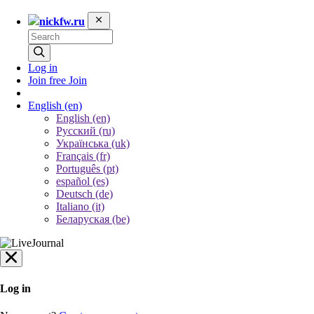
nickfw.ru
Log in
Join free
Join
English
(en)
English (en)
Русский (ru)
Українська (uk)
Français (fr)
Português (pt)
español (es)
Deutsch (de)
Italiano (it)
Беларуская (be)
Log in