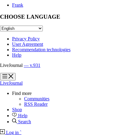
Frank
CHOOSE LANGUAGE
Privacy Policy
User Agreement
Recommendation technologies
Help
LiveJournal
— v.931
?
?
LiveJournal
Find more
Communities
RSS Reader
Shop
Help
Search
Log in
`