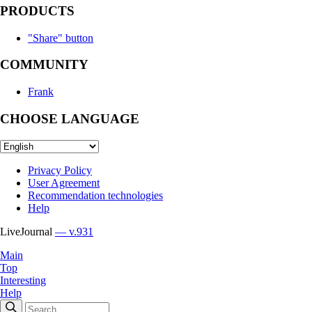
PRODUCTS
"Share" button
COMMUNITY
Frank
CHOOSE LANGUAGE
Privacy Policy
User Agreement
Recommendation technologies
Help
LiveJournal
— v.931
Main
Top
Interesting
Help