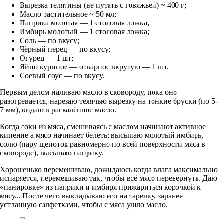
Вырезка телятины (не путать с говяжьей) ~ 400 г;
Масло растительное ~ 50 мл;
Паприка молотая — 1 столовая ложка;
Имбирь молотый — 1 столовая ложка;
Соль — по вкусу;
Чёрный перец — по вкусу;
Огурец — 1 шт;
Яйцо куриное — отварное вкрутую — 1 шт.
Соевый соус — по вкусу.
Первым делом наливаю масло в сковороду, пока оно
разогревается, нарезаю телячью вырезку на тонкие бруски (по 5-
7 мм), кидаю в раскалённое масло.
Когда соки из мяса, смешиваясь с маслом начинают активное
кипение а мясо начинает белеть: высыпаю молотый имбирь,
солю (пару щепоток равномерно по всей поверхности мяса в
сковороде), высыпаю паприку.
Хорошенько перемешиваю, дожидаюсь когда влага максимально
испаряется, перемешиваю так, чтобы всё мясо перевернуть. Даю
«панировке» из паприки и имбиря прижариться корочкой к
мясу... После чего выкладываю его на тарелку, заранее
устланную салфетками, чтобы с мяса ушло масло.