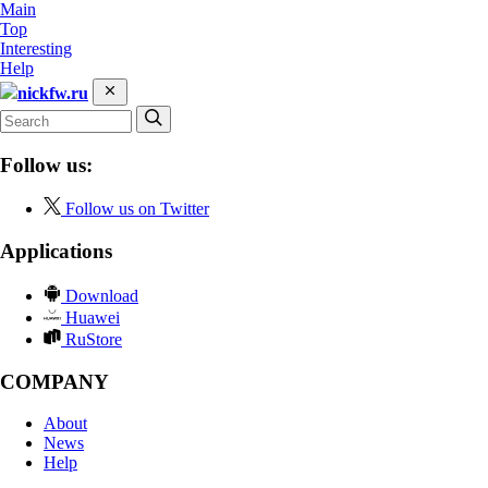
Main
Top
Interesting
Help
nickfw.ru
Follow us:
Follow us on Twitter
Applications
Download
Huawei
RuStore
COMPANY
About
News
Help