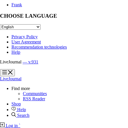
Frank
CHOOSE LANGUAGE
Privacy Policy
User Agreement
Recommendation technologies
Help
LiveJournal
— v.931
?
?
LiveJournal
Find more
Communities
RSS Reader
Shop
Help
Search
Log in
`