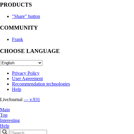
PRODUCTS
"Share" button
COMMUNITY
Frank
CHOOSE LANGUAGE
Privacy Policy
User Agreement
Recommendation technologies
Help
LiveJournal
— v.931
Main
Top
Interesting
Help