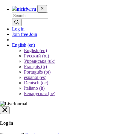
nickfw.ru
Log in
Join free
Join
English
(en)
English (en)
Русский (ru)
Українська (uk)
Français (fr)
Português (pt)
español (es)
Deutsch (de)
Italiano (it)
Беларуская (be)
Log in