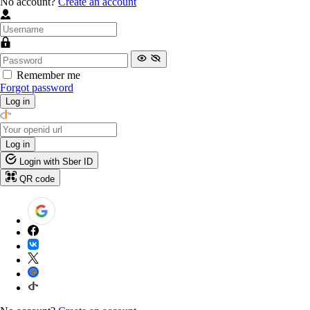
No account?
Create an account
Remember me
Forgot password
Log in
Log in
Login with Sber ID
QR code