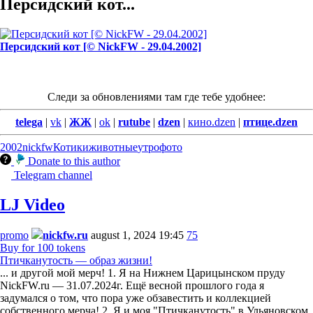
Персидский кот...
Персидский кот [© NickFW - 29.04.2002]
Следи за обновлениями там где тебе удобнее:
telega
|
vk
|
ЖЖ
|
ok
|
rutube
|
dzen
|
кино.dzen
|
птице.dzen
2002
nickfw
Котики
животные
утро
фото
Donate to this author
Telegram channel
LJ Video
promo
nickfw.ru
august 1, 2024 19:45
75
Buy for 100 tokens
Птичканутость — образ жизни!
... и другой мой мерч! 1. Я на Нижнем Царицынском пруду
NickFW.ru — 31.07.2024г. Ещё весной прошлого года я
задумался о том, что пора уже обзавестить и коллекцией
собственного мерча! 2. Я и моя "Птичканутость" в Ульяновском