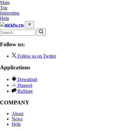
Main
Top
Interesting
Help
nickfw.ru
Follow us:
Follow us on Twitter
Applications
Download
Huawei
RuStore
COMPANY
About
News
Help