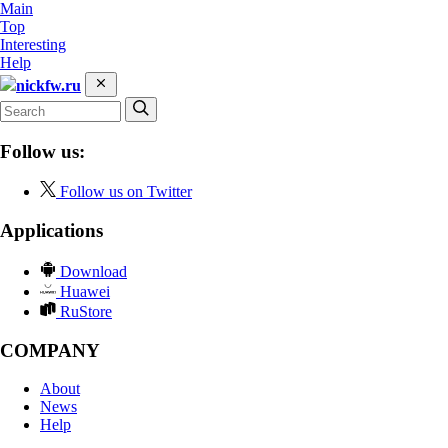
Main
Top
Interesting
Help
nickfw.ru
Follow us:
Follow us on Twitter
Applications
Download
Huawei
RuStore
COMPANY
About
News
Help