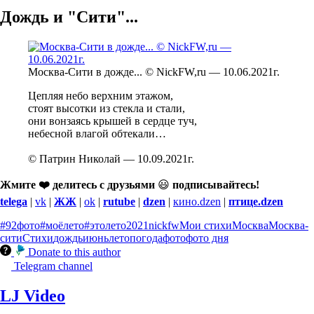
Дождь и "Сити"...
Москва-Сити в дожде... © NickFW,ru — 10.06.2021г.
Цепляя небо верхним этажом,
стоят высотки из стекла и стали,
они вонзаясь крышей в сердце туч,
небесной влагой обтекали…
© Патрин Николай — 10.09.2021г.
Жмите ❤️ делитесь с друзьями
😃
подписывайтесь!
telega
|
vk
|
ЖЖ
|
ok
|
rutube
|
dzen
|
кино.dzen
|
птице.dzen
#92фото
#моёлето
#этолето
2021
nickfw
Мои стихи
Москва
Москва-
сити
Стихи
дождь
июнь
лето
погода
фото
фото дня
Donate to this author
Telegram channel
LJ Video