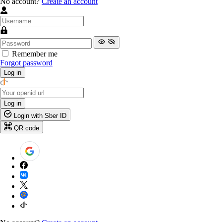
No account?
Create an account
Remember me
Forgot password
Log in
Log in
Login with Sber ID
QR code