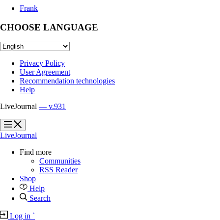
Frank
CHOOSE LANGUAGE
Privacy Policy
User Agreement
Recommendation technologies
Help
LiveJournal
— v.931
?
?
LiveJournal
Find more
Communities
RSS Reader
Shop
Help
Search
Log in
`