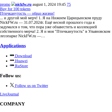
promo
nickfw.ru
august 1, 2024 19:45
75
Buy for 100 tokens
Птичканутость — образ жизни!
... и другой мой мерч! 1. Я на Нижнем Царицынском пруду
NickFW.ru — 31.07.2024г. Ещё весной прошлого года я
задумался о том, что пора уже обзавестить и коллекцией
собственного мерча! 2. Я и моя "Птичканутость" в Ульяновском
лесопарке NickFW.ru —…
Applications
Download
Huawei
RuStore
Follow us:
Follow us on Twitter
LiveJournal
COMPANY