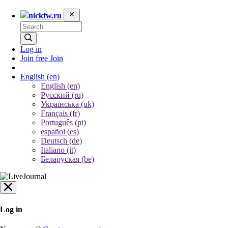
nickfw.ru
Log in
Join free
Join
English
(en)
English (en)
Русский (ru)
Українська (uk)
Français (fr)
Português (pt)
español (es)
Deutsch (de)
Italiano (it)
Беларуская (be)
Log in