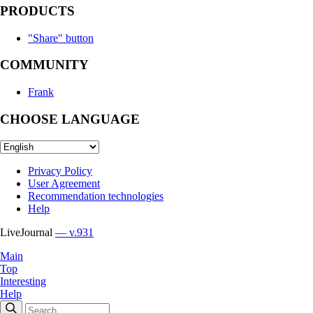
PRODUCTS
"Share" button
COMMUNITY
Frank
CHOOSE LANGUAGE
Privacy Policy
User Agreement
Recommendation technologies
Help
LiveJournal
— v.931
Main
Top
Interesting
Help