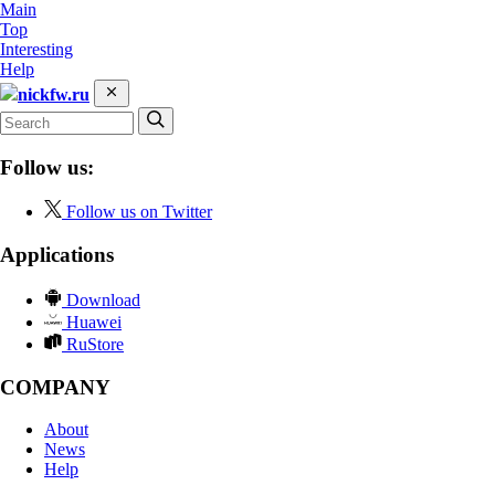
Main
Top
Interesting
Help
nickfw.ru
Follow us:
Follow us on Twitter
Applications
Download
Huawei
RuStore
COMPANY
About
News
Help