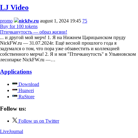
LJ Video
promo
nickfw.ru
august 1, 2024 19:45
75
Buy for 100 tokens
Птичканутость — образ жизни!
... и другой мой мерч! 1. Я на Нижнем Царицынском пруду
NickFW.ru — 31.07.2024г. Ещё весной прошлого года я
задумался о том, что пора уже обзавестить и коллекцией
собственного мерча! 2. Я и моя "Птичканутость" в Ульяновском
лесопарке NickFW.ru —…
Applications
Download
Huawei
RuStore
Follow us:
Follow us on Twitter
LiveJournal