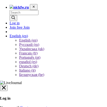
nickfw.ru
Log in
Join free
Join
English
(en)
English (en)
Русский (ru)
Українська (uk)
Français (fr)
Português (pt)
español (es)
Deutsch (de)
Italiano (it)
Беларуская (be)
Log in