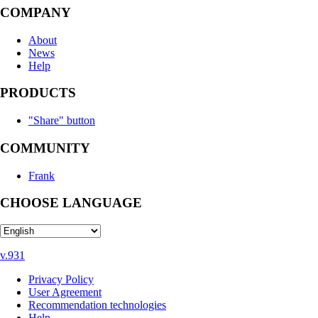
COMPANY
About
News
Help
PRODUCTS
"Share" button
COMMUNITY
Frank
CHOOSE LANGUAGE
v.931
Privacy Policy
User Agreement
Recommendation technologies
Help