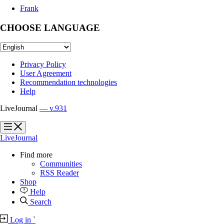
Frank
CHOOSE LANGUAGE
Privacy Policy
User Agreement
Recommendation technologies
Help
LiveJournal
— v.931
?
?
LiveJournal
Find more
Communities
RSS Reader
Shop
Help
Search
Log in
`