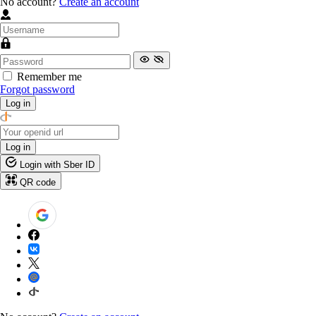
No account?
Create an account
Remember me
Forgot password
Log in
Log in
Login with Sber ID
QR code