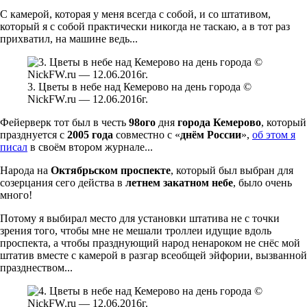
С камерой, которая у меня всегда с собой, и со штативом,
который я с собой практически никогда не таскаю, а в тот раз
прихватил, на машине ведь...
3. Цветы в небе над Кемерово на день города ©
NickFW.ru — 12.06.2016г.
Фейерверк тот был в честь
98ого
дня
города Кемерово
, который
празднуется с
2005 года
совместно с «
днём России
»,
об этом я
писал
в своём втором журнале...
Народа на
Октябрьском проспекте
, который был выбран для
созерцания сего действа в
летнем закатном небе
, было очень
много!
Потому я выбирал место для установки штатива не с точки
зрения того, чтобы мне не мешали троллеи идущие вдоль
проспекта, а чтобы празднующий народ ненароком не снёс мой
штатив вместе с камерой в разгар всеобщей эйфории, вызванной
празднеством...