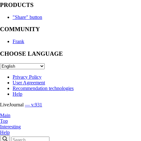
PRODUCTS
"Share" button
COMMUNITY
Frank
CHOOSE LANGUAGE
Privacy Policy
User Agreement
Recommendation technologies
Help
LiveJournal
— v.931
Main
Top
Interesting
Help