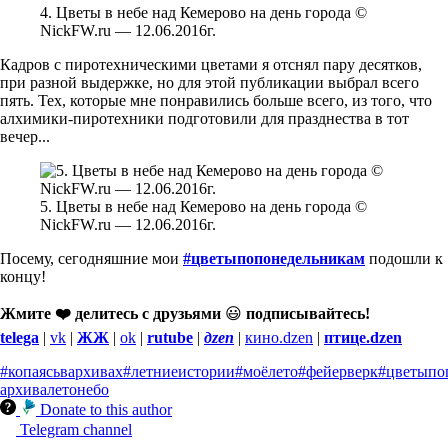
4. Цветы в небе над Кемерово на день города ©
NickFW.ru — 12.06.2016г.
Кадров с пиротехническими цветами я отснял пару десятков,
при разной выдержке, но для этой публикации выбрал всего
пять. Тех, которые мне понравились больше всего, из того, что
алхимики-пиротехники подготовили для празднества в тот
вечер...
5. Цветы в небе над Кемерово на день города ©
NickFW.ru — 12.06.2016г.
Посему, сегодняшние мои
#цветыпопонедельникам
подошли к
концу!
Жмите ❤️ делитесь с друзьями
😃
подписывайтесь!
telega
|
vk
|
ЖЖ
|
ok
|
rutube
|
дzen
|
кино.dzen
|
птице.dzen
#копаясьвархивах
#летниеистории
#моёлето
#фейерверк
#цветыпо
архива
лето
небо
Donate to this author
Telegram channel