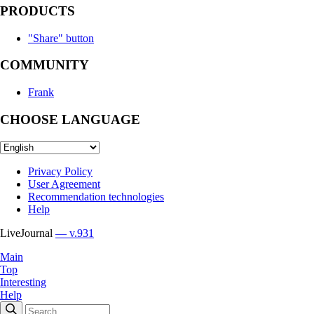
PRODUCTS
"Share" button
COMMUNITY
Frank
CHOOSE LANGUAGE
Privacy Policy
User Agreement
Recommendation technologies
Help
LiveJournal
— v.931
Main
Top
Interesting
Help