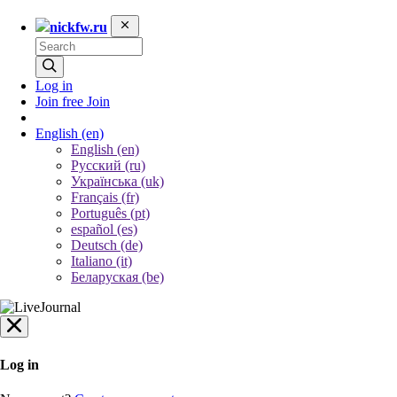
nickfw.ru
Log in
Join free
Join
English
(en)
English (en)
Русский (ru)
Українська (uk)
Français (fr)
Português (pt)
español (es)
Deutsch (de)
Italiano (it)
Беларуская (be)
Log in