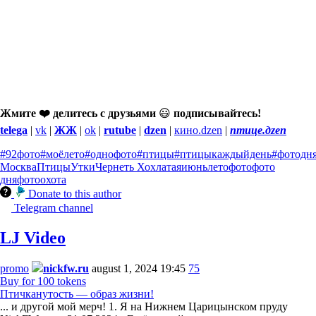
Жмите ❤️ делитесь с друзьями
😃
подписывайтесь!
telega
|
vk
|
ЖЖ
|
ok
|
rutube
|
dzen
|
кино.dzen
|
птице.дzen
#92фото
#моёлето
#однофото
#птицы
#птицыкаждыйдень
#фотодн
Москва
Птицы
Утки
Чернеть Хохлатая
июнь
лето
фото
фото
дня
фотоохота
Donate to this author
Telegram channel
LJ Video
promo
nickfw.ru
august 1, 2024 19:45
75
Buy for 100 tokens
Птичканутость — образ жизни!
... и другой мой мерч! 1. Я на Нижнем Царицынском пруду