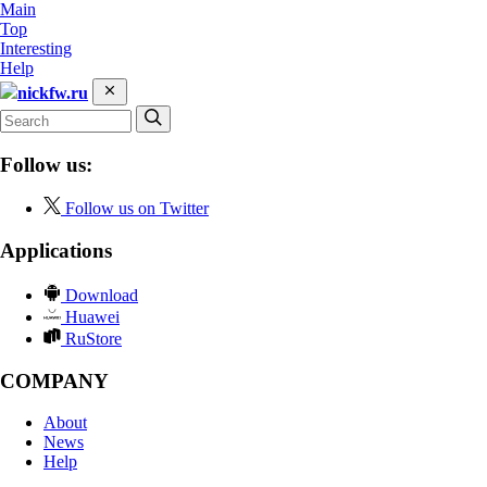
Main
Top
Interesting
Help
nickfw.ru
Follow us:
Follow us on Twitter
Applications
Download
Huawei
RuStore
COMPANY
About
News
Help