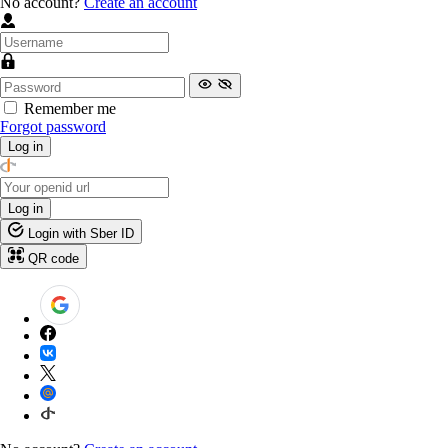
No account?
Create an account
Remember me
Forgot password
Log in
Log in
Login with Sber ID
QR code