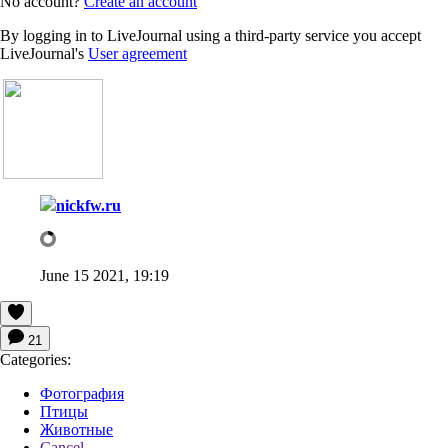
No account?
Create an account
By logging in to LiveJournal using a third-party service you accept
LiveJournal's
User agreement
nickfw.ru
June 15 2021, 19:19
21
Categories:
Фотография
Птицы
Животные
Cancel