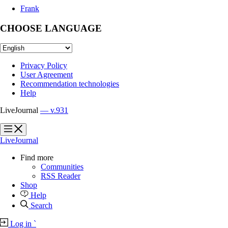
Frank
CHOOSE LANGUAGE
Privacy Policy
User Agreement
Recommendation technologies
Help
LiveJournal
— v.931
?
?
LiveJournal
Find more
Communities
RSS Reader
Shop
Help
Search
Log in
`