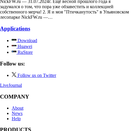
NickFW.ru — 31.07.2024г. Ещё весной прошлого года я
задумался о том, что пора уже обзавестить и коллекцией
собственного мерча! 2. Я и моя "Птичканутость" в Ульяновском
лесопарке NickFW.ru —…
Applications
Download
Huawei
RuStore
Follow us:
Follow us on Twitter
LiveJournal
COMPANY
About
News
Help
PRODUCTS