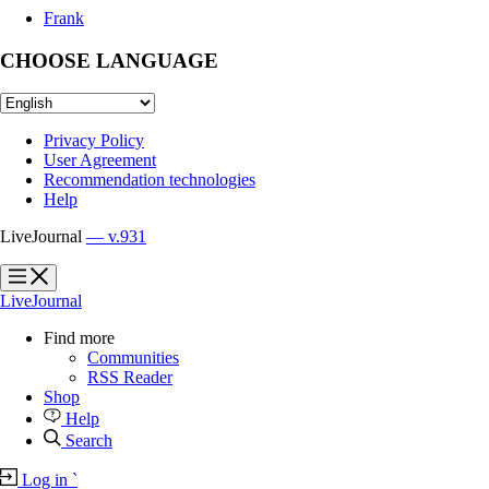
Frank
CHOOSE LANGUAGE
Privacy Policy
User Agreement
Recommendation technologies
Help
LiveJournal
— v.931
?
?
LiveJournal
Find more
Communities
RSS Reader
Shop
Help
Search
Log in
`