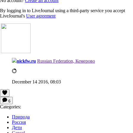
No account?
Create an account
By logging in to LiveJournal using a third-party service you accept
LiveJournal's
User agreement
nickfw.ru
Russian Federation, Кемерово
December 14 2016, 08:03
6
Categories:
Природа
Россия
Дети
Cancel