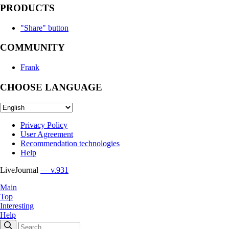
PRODUCTS
"Share" button
COMMUNITY
Frank
CHOOSE LANGUAGE
Privacy Policy
User Agreement
Recommendation technologies
Help
LiveJournal
— v.931
Main
Top
Interesting
Help