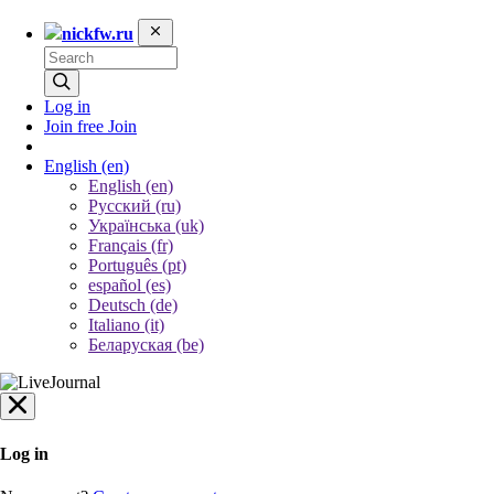
nickfw.ru
Log in
Join free
Join
English
(en)
English (en)
Русский (ru)
Українська (uk)
Français (fr)
Português (pt)
español (es)
Deutsch (de)
Italiano (it)
Беларуская (be)
Log in