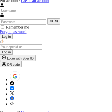
No account?
Create an account
Remember me
Forgot password
Log in
Log in
Login with Sber ID
QR code