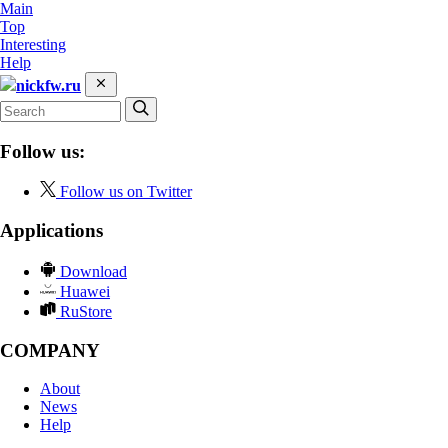
Main
Top
Interesting
Help
nickfw.ru
Follow us:
Follow us on Twitter
Applications
Download
Huawei
RuStore
COMPANY
About
News
Help