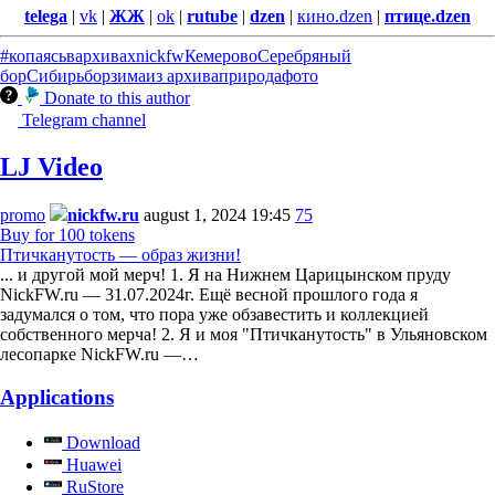
telega
|
vk
|
ЖЖ
|
ok
|
rutube
|
dzen
|
кино.dzen
|
птице.dzen
#копаясьвархивах
nickfw
Кемерово
Серебряный
бор
Сибирь
бор
зима
из архива
природа
фото
Donate to this author
Telegram channel
LJ Video
promo
nickfw.ru
august 1, 2024 19:45
75
Buy for 100 tokens
Птичканутость — образ жизни!
... и другой мой мерч! 1. Я на Нижнем Царицынском пруду
NickFW.ru — 31.07.2024г. Ещё весной прошлого года я
задумался о том, что пора уже обзавестить и коллекцией
собственного мерча! 2. Я и моя "Птичканутость" в Ульяновском
лесопарке NickFW.ru —…
Applications
Download
Huawei
RuStore