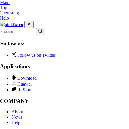
Main
Top
Interesting
Help
nickfw.ru
Follow us:
Follow us on Twitter
Applications
Download
Huawei
RuStore
COMPANY
About
News
Help