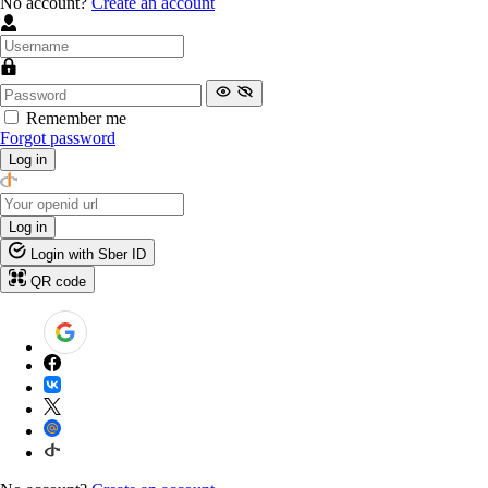
No account?
Create an account
Remember me
Forgot password
Log in
Log in
Login with Sber ID
QR code