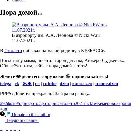
Пора домой...
В аэропорту им. А.А. Леонова © NickFW.ru -
11.07.2021г.
В
#этолето
побывал на малой родине, в КУЗБАССе...
Погостил у мамы, посетил город детства, Анжеро-Судженск...
Обо всём потом, сейчас пора домой лететь!
Жмите ❤️ делитесь с друзьями
😃
подписывайтесь!
telega
|
vk
|
ЖЖ
|
ok
|
rutube
|
dzen
|
кино.dzen
|
птице.dzen
PPPS:
Долетел прекрасно! Завтра на работу...
#92фото
#однофото
#фотодня
#этолето
2021
nickfw
Кемерово
аэропо
дня
Donate to this author
Telegram channel