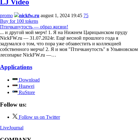
LJ Video
promo
nickfw.ru
august 1, 2024 19:45
75
Buy for 100 tokens
Птичканутость — образ жизни!
... и другой мой мерч! 1. Я на Нижнем Царицынском пруду
NickFW.ru — 31.07.2024г. Ещё весной прошлого года я
задумался о том, что пора уже обзавестить и коллекцией
собственного мерча! 2. Я и моя "Птичканутость" в Ульяновском
лесопарке NickFW.ru —…
Applications
Download
Huawei
RuStore
Follow us:
Follow us on Twitter
LiveJournal
COMPANY