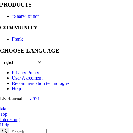
PRODUCTS
"Share" button
COMMUNITY
Frank
CHOOSE LANGUAGE
Privacy Policy
User Agreement
Recommendation technologies
Help
LiveJournal
— v.931
Main
Top
Interesting
Help