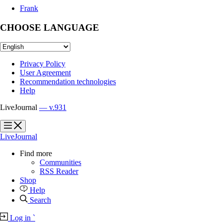
Frank
CHOOSE LANGUAGE
Privacy Policy
User Agreement
Recommendation technologies
Help
LiveJournal
— v.931
?
?
LiveJournal
Find more
Communities
RSS Reader
Shop
Help
Search
Log in
`