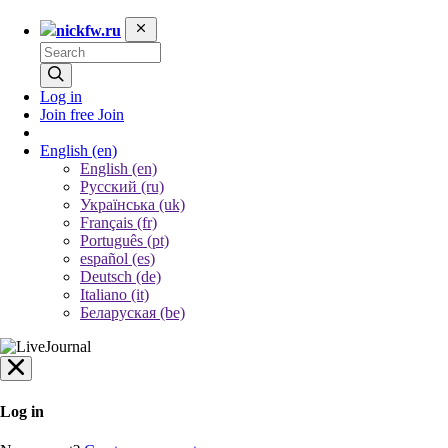
nickfw.ru
Log in
Join free
Join
English
(en)
English (en)
Русский (ru)
Українська (uk)
Français (fr)
Português (pt)
español (es)
Deutsch (de)
Italiano (it)
Беларуская (be)
Log in