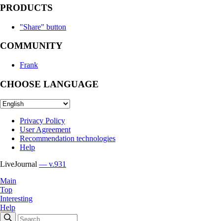
PRODUCTS
"Share" button
COMMUNITY
Frank
CHOOSE LANGUAGE
Privacy Policy
User Agreement
Recommendation technologies
Help
LiveJournal
— v.931
Main
Top
Interesting
Help