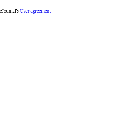
veJournal's
User agreement