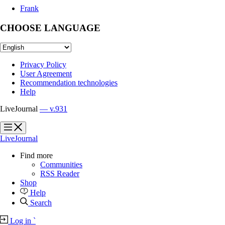
Frank
CHOOSE LANGUAGE
Privacy Policy
User Agreement
Recommendation technologies
Help
LiveJournal
— v.931
?
?
LiveJournal
Find more
Communities
RSS Reader
Shop
Help
Search
Log in
`