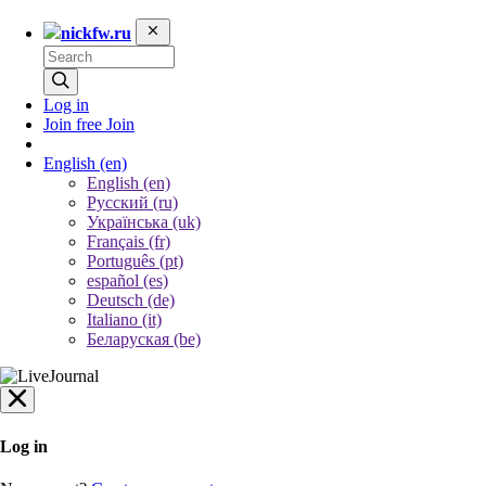
nickfw.ru
Log in
Join free
Join
English
(en)
English (en)
Русский (ru)
Українська (uk)
Français (fr)
Português (pt)
español (es)
Deutsch (de)
Italiano (it)
Беларуская (be)
Log in