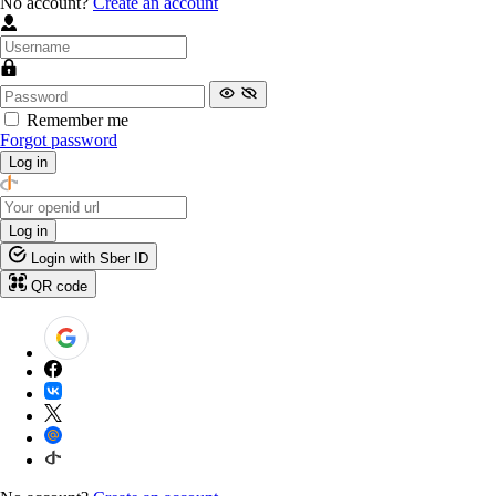
No account?
Create an account
Remember me
Forgot password
Log in
Log in
Login with Sber ID
QR code