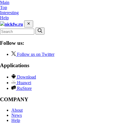
Main
Top
Interesting
Help
nickfw.ru
Follow us:
Follow us on Twitter
Applications
Download
Huawei
RuStore
COMPANY
About
News
Help