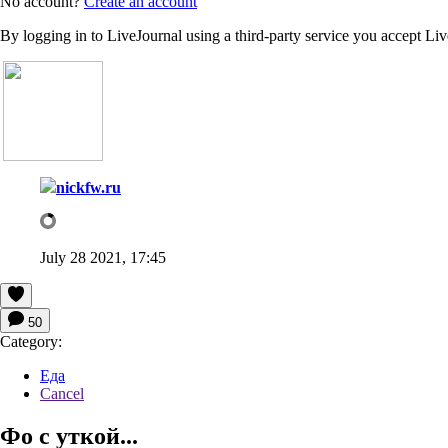
No account?
Create an account
By logging in to LiveJournal using a third-party service you accept Li
nickfw.ru
July 28 2021, 17:45
50
Category:
Еда
Cancel
Фо с уткой...