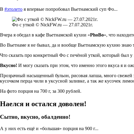
В
#этолето
я впервые попробовал Вьетнамский суп Фо...
Фо с уткой © NickFW.ru — 27.07.2021г.
Вчера я обедал в кафе Вьетнамской кухни «
PhoBo
», что находит
Во Вьетнаме я не бывал, да и вообще Вьетнамскую кухню знаю тол
Что сказать про конкретный Фо с печёной уткой, который был у 
Вкусно!
И могу сказать при этом, что именно этого вкуса я и ож
Прозрачный насыщенный бульон, рисовая лапша, много свежей зе
кусочком перца чили в уксусной заливке, а так же кусочек лимо
На фото порция на 700 г, за 300 рублей.
Наелся и остался доволен!
Сытно, вкусно, обалденно!
А у них есть ещё и «большая» порция на 900 г...