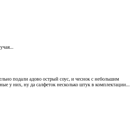
чая...
ельно подали адово острый соус, и чеснок с небольшим
ые у них, ну да салфеток несколько штук в комплектации...