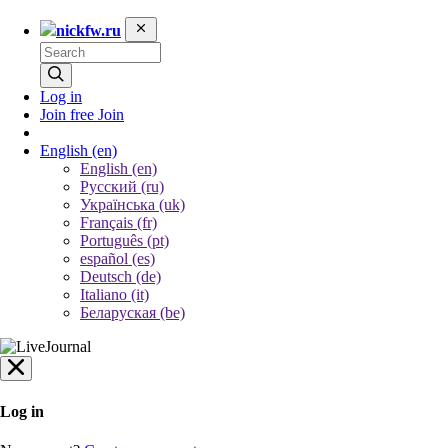
nickfw.ru
Log in
Join free
Join
English
(en)
English (en)
Русский (ru)
Українська (uk)
Français (fr)
Português (pt)
español (es)
Deutsch (de)
Italiano (it)
Беларуская (be)
Log in