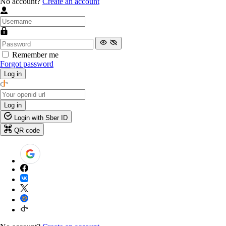
No account?
Create an account
Remember me
Forgot password
Log in
Log in
Login with Sber ID
QR code