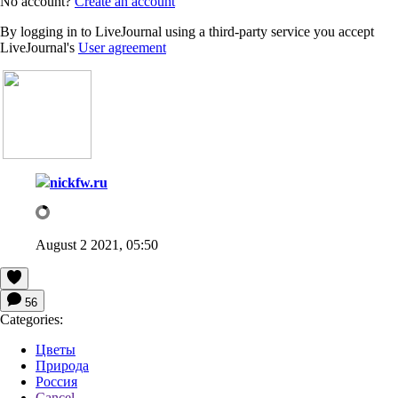
No account?
Create an account
By logging in to LiveJournal using a third-party service you accept
LiveJournal's
User agreement
nickfw.ru
August 2 2021, 05:50
56
Categories:
Цветы
Природа
Россия
Cancel