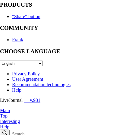
PRODUCTS
"Share" button
COMMUNITY
Frank
CHOOSE LANGUAGE
Privacy Policy
User Agreement
Recommendation technologies
Help
LiveJournal
— v.931
Main
Top
Interesting
Help