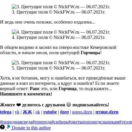
3. Цветущие поля © NickFW.ru — 06.07.2021г.
И ведь они очень похожи, особенно издалека...
4. Цветущие поля © NickFW.ru — 06.07.2021г.
В общем видимо я заснял на северо-востоке Кемеровской
области, в начале июля, поля цветущей
Горчицы
!
5. Цветущие поля © NickFW.ru — 06.07.2021г.
Хотя, я не ботаник, могу и ошибаться, все приведённые выше
данные я взял из интернета, а вдруг я ошибся? Если знаете
верный ответ:
Рапс
это, или
Горчица
, то подскажите...
Напишите в комментах!
Жмите ❤️ делитесь с друзьями
😃
подписывайтесь!
telega
|
vk
|
ЖЖ
|
ok
|
rutube
|
дzen
|
кино.dzen
|
птице.dzen
#пироднаясреда
#природа
#сибирь
#цветыпопонедельникам
#этол
Donate to this author