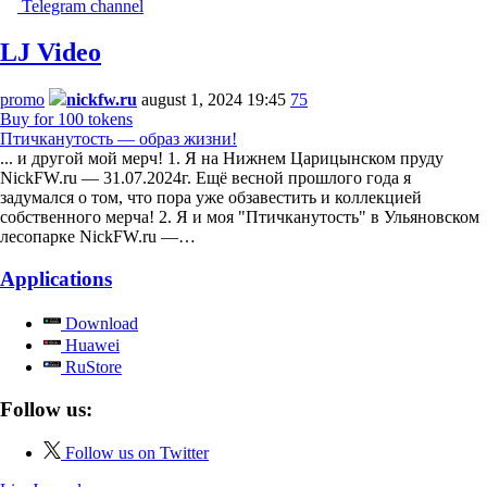
Telegram channel
LJ Video
promo
nickfw.ru
august 1, 2024 19:45
75
Buy for 100 tokens
Птичканутость — образ жизни!
... и другой мой мерч! 1. Я на Нижнем Царицынском пруду
NickFW.ru — 31.07.2024г. Ещё весной прошлого года я
задумался о том, что пора уже обзавестить и коллекцией
собственного мерча! 2. Я и моя "Птичканутость" в Ульяновском
лесопарке NickFW.ru —…
Applications
Download
Huawei
RuStore
Follow us:
Follow us on Twitter