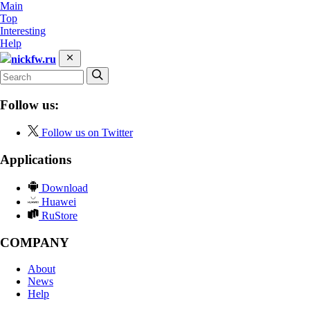
Main
Top
Interesting
Help
nickfw.ru
Follow us:
Follow us on Twitter
Applications
Download
Huawei
RuStore
COMPANY
About
News
Help