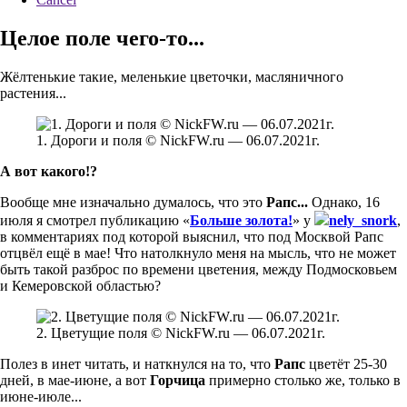
Целое поле чего-то...
Жёлтенькие такие, меленькие цветочки, масляничного
растения...
1. Дороги и поля © NickFW.ru — 06.07.2021г.
А вот какого!?
Вообще мне изначально думалось, что это
Рапс...
Однако, 16
июля я смотрел публикацию «
Больше золота!
» у
nely_snork
,
в комментариях под которой выяснил, что под Москвой Рапс
отцвёл ещё в мае! Что натолкнуло меня на мысль, что не может
быть такой разброс по времени цветения, между Подмосковьем
и Кемеровской областью?
2. Цветущие поля © NickFW.ru — 06.07.2021г.
Полез в инет читать, и наткнулся на то, что
Рапс
цветёт 25-30
дней, в мае-июне, а вот
Горчица
примерно столько же, только в
июне-июле...