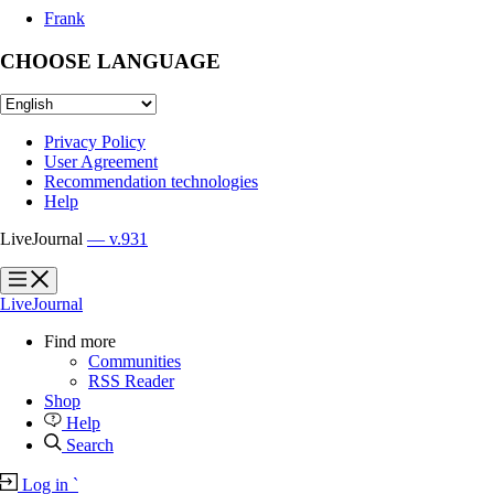
Frank
CHOOSE LANGUAGE
Privacy Policy
User Agreement
Recommendation technologies
Help
LiveJournal
— v.931
?
?
LiveJournal
Find more
Communities
RSS Reader
Shop
Help
Search
Log in
`