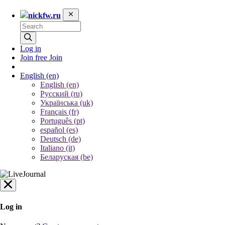
nickfw.ru
Log in
Join free
Join
English
(en)
English (en)
Русский (ru)
Українська (uk)
Français (fr)
Português (pt)
español (es)
Deutsch (de)
Italiano (it)
Беларуская (be)
Log in