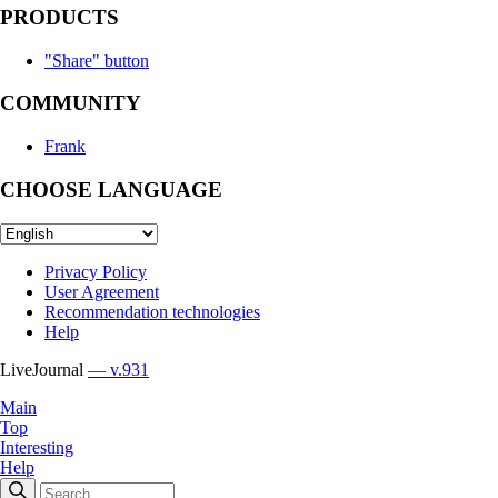
PRODUCTS
"Share" button
COMMUNITY
Frank
CHOOSE LANGUAGE
Privacy Policy
User Agreement
Recommendation technologies
Help
LiveJournal
— v.931
Main
Top
Interesting
Help