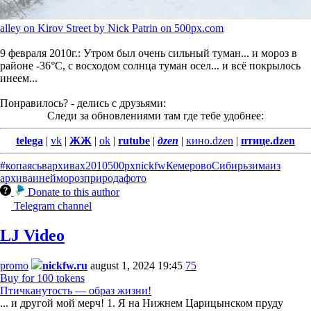
alley on Kirov Street by Nick Patrin on 500px.com
9 февраля 2010г.: Утром был очень сильный туман... и мороз в
районе -36°С, с восходом солнца туман осел... и всё покрылось
инеем...
Понравилось? - делись с друзьями:
Следи за обновлениями там где тебе удобнее:
telega
|
vk
|
ЖЖ
|
ok
|
rutube
|
дzen
|
кино.dzen
|
птице.dzen
#копаясьвархивах
2010
500px
nickfw
Кемерово
Сибирь
зима
из
архива
иней
мороз
природа
фото
Donate to this author
Telegram channel
LJ Video
promo
nickfw.ru
august 1, 2024 19:45
75
Buy for 100 tokens
Птичканутость — образ жизни!
... и другой мой мерч! 1. Я на Нижнем Царицынском пруду