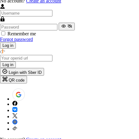
No account?
Create an account
Remember me
Forgot password
Log in
Log in
Login with Sber ID
QR code