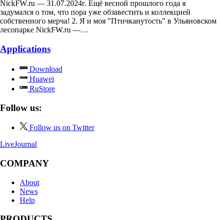
NickFW.ru — 31.07.2024г. Ещё весной прошлого года я
задумался о том, что пора уже обзавестить и коллекцией
собственного мерча! 2. Я и моя "Птичканутость" в Ульяновском
лесопарке NickFW.ru —…
Applications
Download
Huawei
RuStore
Follow us:
Follow us on Twitter
LiveJournal
COMPANY
About
News
Help
PRODUCTS