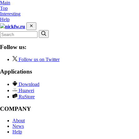
Main
Top
Interesting
Help
nickfw.ru
Follow us:
Follow us on Twitter
Applications
Download
Huawei
RuStore
COMPANY
About
News
Help