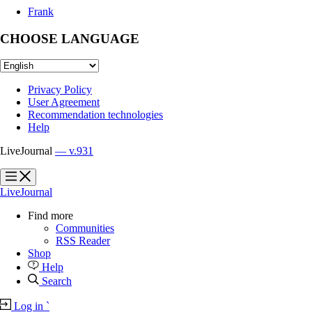
Frank
CHOOSE LANGUAGE
Privacy Policy
User Agreement
Recommendation technologies
Help
LiveJournal
— v.931
?
?
LiveJournal
Find more
Communities
RSS Reader
Shop
Help
Search
Log in
`