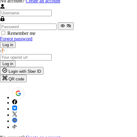
No account?
Create an account
Remember me
Forgot password
Log in
Log in
Login with Sber ID
QR code