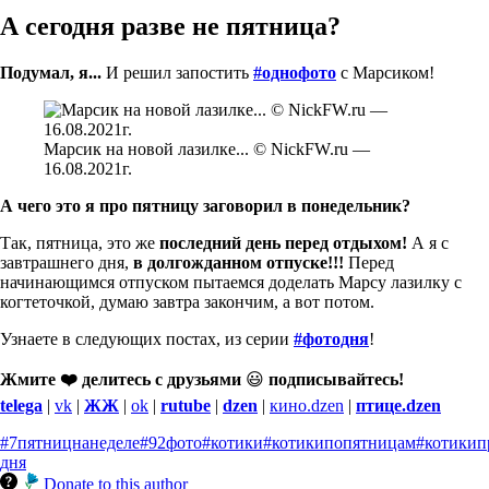
А сегодня разве не пятница?
Подумал, я...
И решил запостить
#однофото
с Марсиком!
Марсик на новой лазилке... © NickFW.ru —
16.08.2021г.
А чего это я про пятницу заговорил в понедельник?
Так, пятница, это же
последний день перед отдыхом!
А я с
завтрашнего дня,
в долгожданном отпуске!!!
Перед
начинающимся отпуском пытаемся доделать Марсу лазилку с
когтеточкой, думаю завтра закончим, а вот потом.
Узнаете в следующих постах, из серии
#фотодня
!
Жмите ❤️ делитесь с друзьями
😃
подписывайтесь!
telega
|
vk
|
ЖЖ
|
ok
|
rutube
|
dzen
|
кино.dzen
|
птице.dzen
#7пятницнанеделе
#92фото
#котики
#котикипопятницам
#котикип
дня
Donate to this author