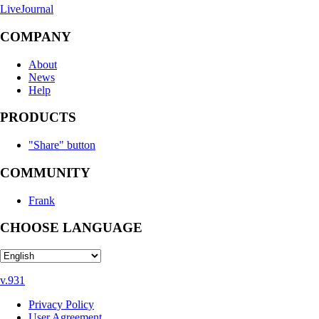
LiveJournal
COMPANY
About
News
Help
PRODUCTS
"Share" button
COMMUNITY
Frank
CHOOSE LANGUAGE
v.931
Privacy Policy
User Agreement