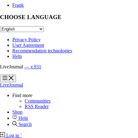
Frank
CHOOSE LANGUAGE
Privacy Policy
User Agreement
Recommendation technologies
Help
LiveJournal
— v.931
?
?
LiveJournal
Find more
Communities
RSS Reader
Shop
Help
Search
Log in
`