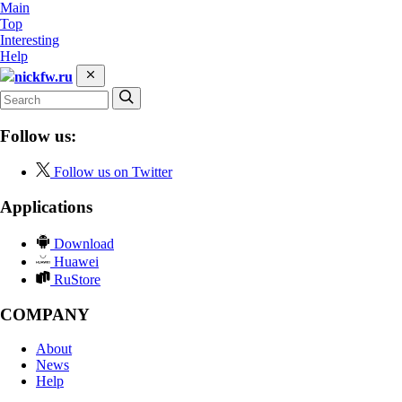
Main
Top
Interesting
Help
nickfw.ru
Follow us:
Follow us on Twitter
Applications
Download
Huawei
RuStore
COMPANY
About
News
Help