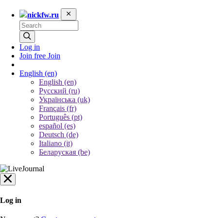
nickfw.ru
Log in
Join free
Join
English
(en)
English (en)
Русский (ru)
Українська (uk)
Français (fr)
Português (pt)
español (es)
Deutsch (de)
Italiano (it)
Беларуская (be)
Log in