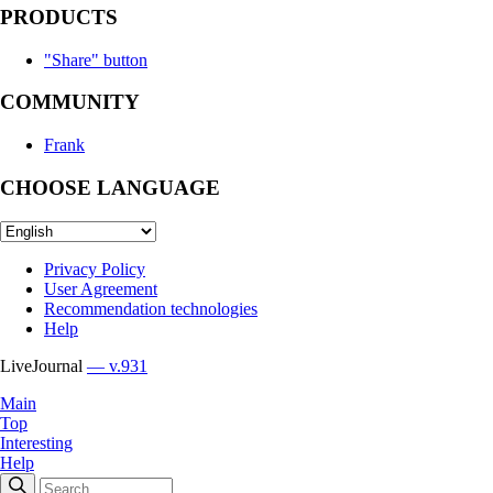
PRODUCTS
"Share" button
COMMUNITY
Frank
CHOOSE LANGUAGE
Privacy Policy
User Agreement
Recommendation technologies
Help
LiveJournal
— v.931
Main
Top
Interesting
Help