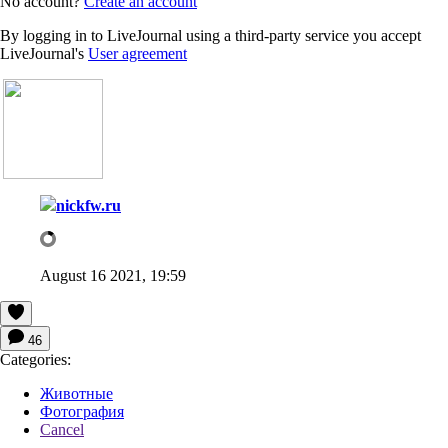
No account?
Create an account
By logging in to LiveJournal using a third-party service you accept
LiveJournal's
User agreement
nickfw.ru
August 16 2021, 19:59
46
Categories:
Животные
Фотография
Cancel