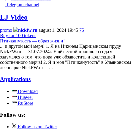
Telegram channel
LJ Video
promo
nickfw.ru
august 1, 2024 19:45
75
Buy for 100 tokens
Птичканутость — образ жизни!
... и другой мой мерч! 1. Я на Нижнем Царицынском пруду
NickFW.ru — 31.07.2024г. Ещё весной прошлого года я
задумался о том, что пора уже обзавестить и коллекцией
собственного мерча! 2. Я и моя "Птичканутость" в Ульяновском
лесопарке NickFW.ru —…
Applications
Download
Huawei
RuStore
Follow us:
Follow us on Twitter