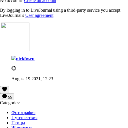
No account?
Create an account
By logging in to LiveJournal using a third-party service you accept
LiveJournal's
User agreement
nickfw.ru
August 19 2021, 12:23
55
Categories:
Фотография
Путешествия
Птицы
Животные