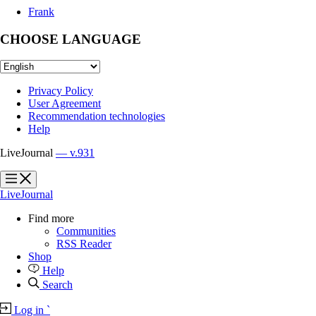
Frank
CHOOSE LANGUAGE
Privacy Policy
User Agreement
Recommendation technologies
Help
LiveJournal
— v.931
?
?
LiveJournal
Find more
Communities
RSS Reader
Shop
Help
Search
Log in
`