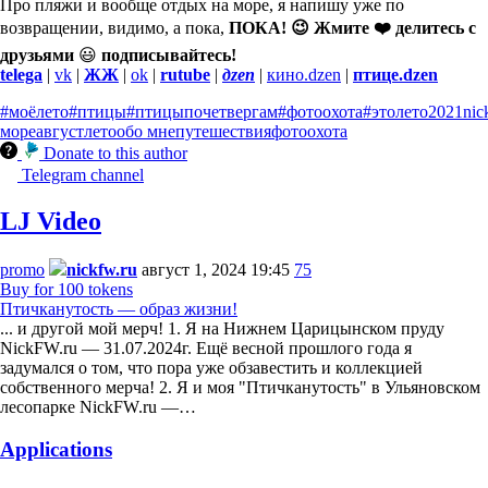
Про пляжи и вообще отдых на море, я напишу уже по
возвращении, видимо, а пока,
ПОКА! 😉 Жмите ❤️ делитесь с
друзьями
😃
подписывайтесь!
telega
|
vk
|
ЖЖ
|
ok
|
rutube
|
дzen
|
кино.dzen
|
птице.dzen
#моёлето
#птицы
#птицыпочетвергам
#фотоохота
#этолето
2021
nic
море
август
лето
обо мне
путешествия
фотоохота
Donate to this author
Telegram channel
LJ Video
promo
nickfw.ru
август 1, 2024 19:45
75
Buy for 100 tokens
Птичканутость — образ жизни!
... и другой мой мерч! 1. Я на Нижнем Царицынском пруду
NickFW.ru — 31.07.2024г. Ещё весной прошлого года я
задумался о том, что пора уже обзавестить и коллекцией
собственного мерча! 2. Я и моя "Птичканутость" в Ульяновском
лесопарке NickFW.ru —…
Applications