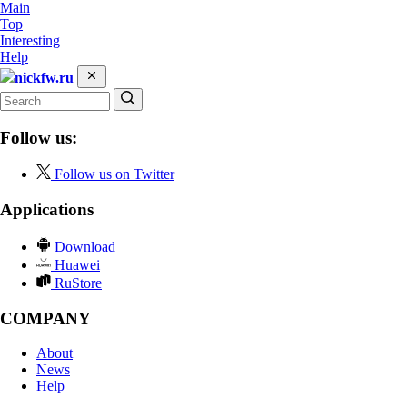
Main
Top
Interesting
Help
nickfw.ru
Follow us:
Follow us on Twitter
Applications
Download
Huawei
RuStore
COMPANY
About
News
Help