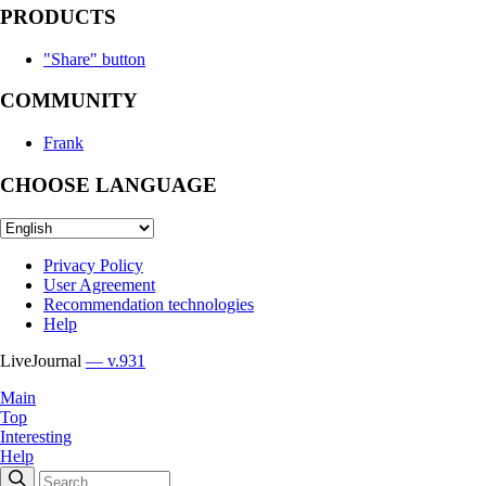
PRODUCTS
"Share" button
COMMUNITY
Frank
CHOOSE LANGUAGE
Privacy Policy
User Agreement
Recommendation technologies
Help
LiveJournal
— v.931
Main
Top
Interesting
Help