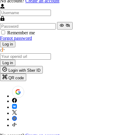
No account?
Create an account
Remember me
Forgot password
Log in
Log in
Login with Sber ID
QR code