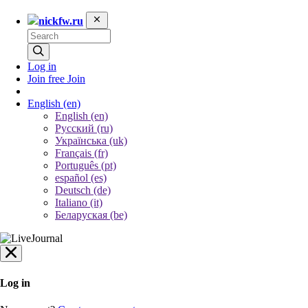
nickfw.ru
Log in
Join free
Join
English
(en)
English (en)
Русский (ru)
Українська (uk)
Français (fr)
Português (pt)
español (es)
Deutsch (de)
Italiano (it)
Беларуская (be)
Log in