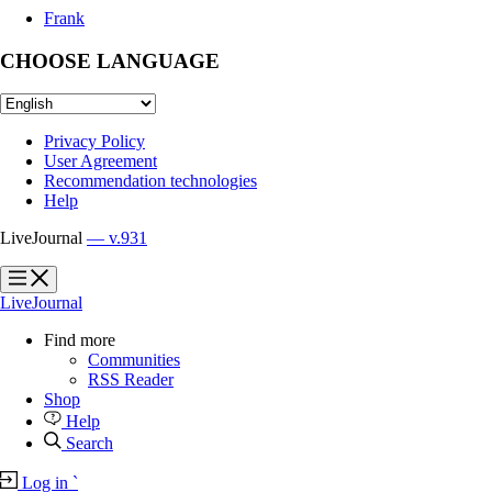
Frank
CHOOSE LANGUAGE
Privacy Policy
User Agreement
Recommendation technologies
Help
LiveJournal
— v.931
?
?
LiveJournal
Find more
Communities
RSS Reader
Shop
Help
Search
Log in
`