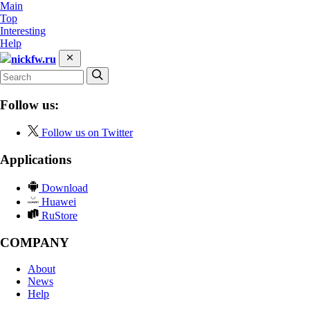
Main
Top
Interesting
Help
nickfw.ru
Follow us:
Follow us on Twitter
Applications
Download
Huawei
RuStore
COMPANY
About
News
Help