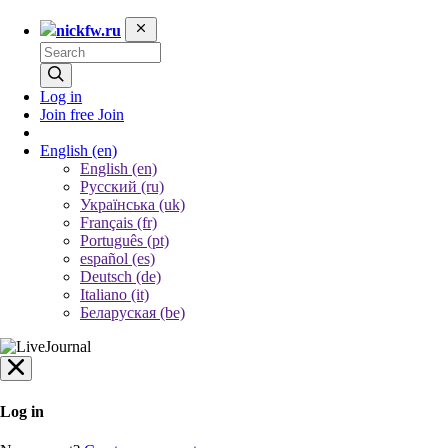
nickfw.ru
Log in
Join free
Join
English
(en)
English (en)
Русский (ru)
Українська (uk)
Français (fr)
Português (pt)
español (es)
Deutsch (de)
Italiano (it)
Беларуская (be)
Log in