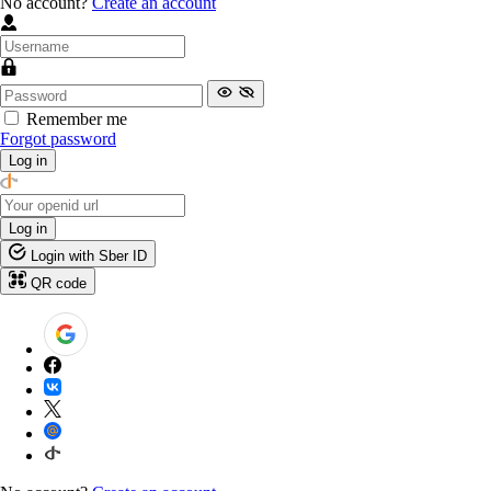
No account?
Create an account
Remember me
Forgot password
Log in
Log in
Login with Sber ID
QR code