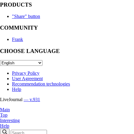
PRODUCTS
"Share" button
COMMUNITY
Frank
CHOOSE LANGUAGE
Privacy Policy
User Agreement
Recommendation technologies
Help
LiveJournal
— v.931
Main
Top
Interesting
Help