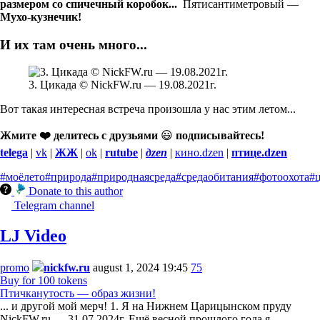
размером со спичечный коробок...
Пятисантиметровый —
Мухо-кузнечик!
И их там очень много...
3. Цикада © NickFW.ru — 19.08.2021г.
Вот такая интересная встреча произошла у нас этим летом...
Жмите ❤️ делитесь с друзьями
😃
подписывайтесь!
telega
|
vk
|
ЖЖ
|
ok
|
rutube
|
дzen
|
кино.dzen
|
птице.dzen
#моёлето
#природа
#природнаясреда
#средаобитания
#фотоохота
#
Donate to this author
Telegram channel
LJ Video
promo
nickfw.ru
august 1, 2024 19:45
75
Buy for 100 tokens
Птичканутость — образ жизни!
... и другой мой мерч! 1. Я на Нижнем Царицынском пруду
NickFW.ru — 31.07.2024г. Ещё весной прошлого года я