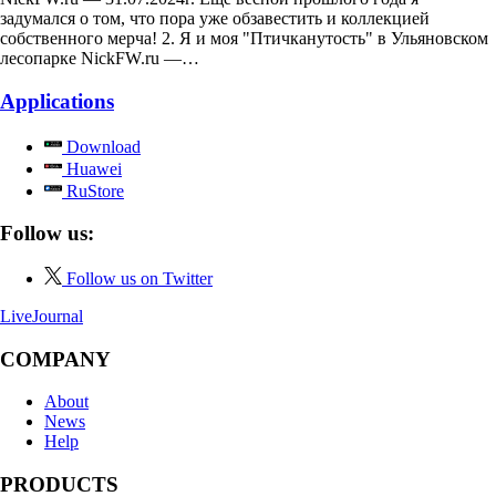
задумался о том, что пора уже обзавестить и коллекцией
собственного мерча! 2. Я и моя "Птичканутость" в Ульяновском
лесопарке NickFW.ru —…
Applications
Download
Huawei
RuStore
Follow us:
Follow us on Twitter
LiveJournal
COMPANY
About
News
Help
PRODUCTS