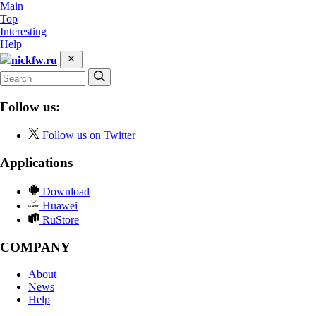
Main
Top
Interesting
Help
nickfw.ru
Follow us:
Follow us on Twitter
Applications
Download
Huawei
RuStore
COMPANY
About
News
Help