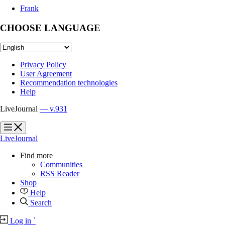
Frank
CHOOSE LANGUAGE
Privacy Policy
User Agreement
Recommendation technologies
Help
LiveJournal
— v.931
?
?
LiveJournal
Find more
Communities
RSS Reader
Shop
Help
Search
Log in
`