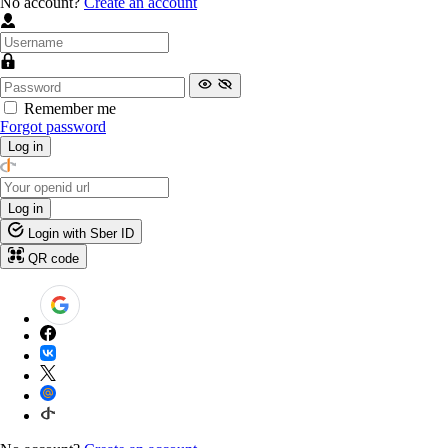
No account?
Create an account
Remember me
Forgot password
Log in
Log in
Login with Sber ID
QR code