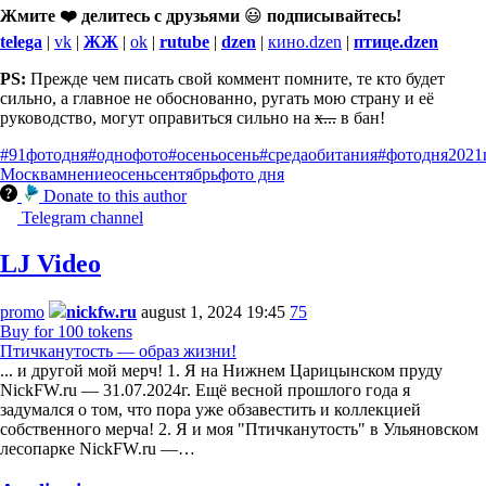
Жмите ❤️ делитесь с друзьями
😃
подписывайтесь!
telega
|
vk
|
ЖЖ
|
ok
|
rutube
|
dzen
|
кино.dzen
|
птице.dzen
PS:
Прежде чем писать свой коммент помните, те кто будет
сильно, а главное не обоснованно, ругать мою страну и её
руководство, могут оправиться сильно на
х...
в бан!
#91фотодня
#однофото
#осеньосень
#средаобитания
#фотодня
2021
Москва
мнение
осень
сентябрь
фото дня
Donate to this author
Telegram channel
LJ Video
promo
nickfw.ru
august 1, 2024 19:45
75
Buy for 100 tokens
Птичканутость — образ жизни!
... и другой мой мерч! 1. Я на Нижнем Царицынском пруду
NickFW.ru — 31.07.2024г. Ещё весной прошлого года я
задумался о том, что пора уже обзавестить и коллекцией
собственного мерча! 2. Я и моя "Птичканутость" в Ульяновском
лесопарке NickFW.ru —…