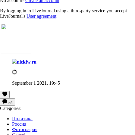
No account?
Create an account
By logging in to LiveJournal using a third-party service you accept
LiveJournal's
User agreement
nickfw.ru
September 1 2021, 19:45
54
Categories:
Политика
Россия
Фотография
Cancel