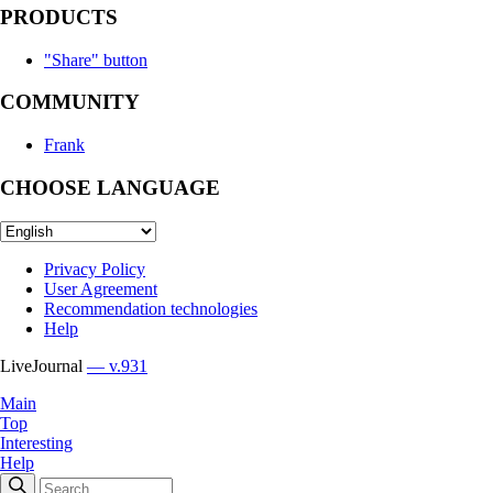
PRODUCTS
"Share" button
COMMUNITY
Frank
CHOOSE LANGUAGE
Privacy Policy
User Agreement
Recommendation technologies
Help
LiveJournal
— v.931
Main
Top
Interesting
Help