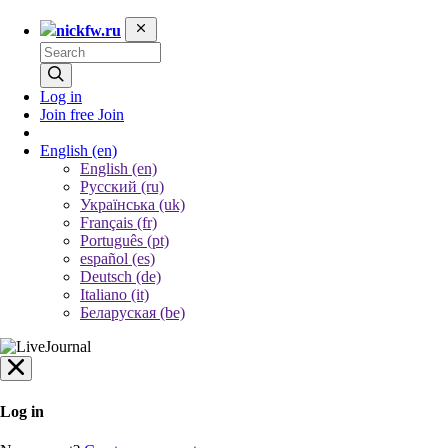
nickfw.ru
Log in
Join free
Join
English
(en)
English (en)
Русский (ru)
Українська (uk)
Français (fr)
Português (pt)
español (es)
Deutsch (de)
Italiano (it)
Беларуская (be)
Log in