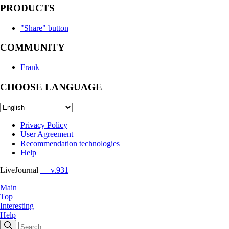
PRODUCTS
"Share" button
COMMUNITY
Frank
CHOOSE LANGUAGE
Privacy Policy
User Agreement
Recommendation technologies
Help
LiveJournal
— v.931
Main
Top
Interesting
Help