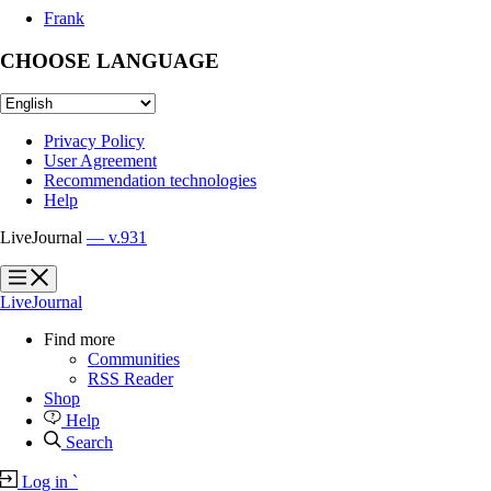
Frank
CHOOSE LANGUAGE
Privacy Policy
User Agreement
Recommendation technologies
Help
LiveJournal
— v.931
?
?
LiveJournal
Find more
Communities
RSS Reader
Shop
Help
Search
Log in
`