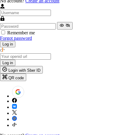
No account?
Create an account
Remember me
Forgot password
Log in
Log in
Login with Sber ID
QR code