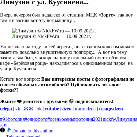
Лимузин с ул. Куусинена...
Вчера вечером был недалеко от станции МЦК «
Зорге
», так вот
там я и заснял вот эту вот машину...
Лимузин © NickFW.ru — 10.09.2021г.
Уж не знаю на ходу ли сей агрегат, но за задним колесом можно
заметить довольно внушительную подпорку... А вот на тему
зачем я там был, я вскоре напишу отдельный пост с обзором
кафе «Берёзовая роща» находящегося в одноимённом парке, на
улице Куусинена.
Кстати вот вопрос:
Вам интересны посты с фотографиями не
совсем обычных автомобилей? Публиковать ли такие
фотки??
Жмите ❤️ делитесь с друзьями
😃
подписывайтесь!
telega
|
vk
|
ЖЖ
|
ok
|
rutube
|
дzen
|
кино.dzen
|
птице.dzen
#91фотодня
#однофото
#осеньосень
#фотодня
2021
nickfw
Лимузин
дня
Donate to this author
Telegram channel