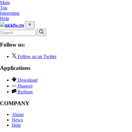
Main
Top
Interesting
Help
nickfw.ru
Follow us:
Follow us on Twitter
Applications
Download
Huawei
RuStore
COMPANY
About
News
Help