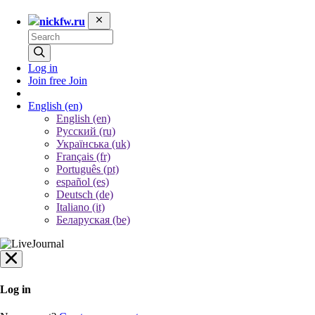
nickfw.ru
Log in
Join free
Join
English
(en)
English (en)
Русский (ru)
Українська (uk)
Français (fr)
Português (pt)
español (es)
Deutsch (de)
Italiano (it)
Беларуская (be)
Log in