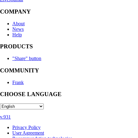
COMPANY
About
News
Help
PRODUCTS
"Share" button
COMMUNITY
Frank
CHOOSE LANGUAGE
v.931
Privacy Policy
User Agreement