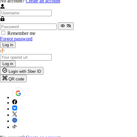
No account?
Create an account
Remember me
Forgot password
Log in
Log in
Login with Sber ID
QR code