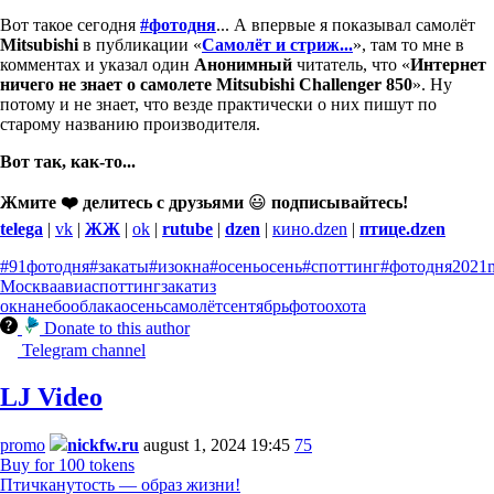
Вот такое сегодня
#фотодня
... А впервые я показывал самолёт
Mitsubishi
в публикации «
Самолёт и стриж...
», там то мне в
комментах и указал один
Анонимный
читатель, что «
Интернет
ничего не знает о самолете Mitsubishi Challenger 850
». Ну
потому и не знает, что везде практически о них пишут по
старому названию производителя.
Вот так, как-то...
Жмите ❤️ делитесь с друзьями
😃
подписывайтесь!
telega
|
vk
|
ЖЖ
|
ok
|
rutube
|
dzen
|
кино.dzen
|
птице.dzen
#91фотодня
#закаты
#изокна
#осеньосень
#споттинг
#фотодня
2021
Москва
авиаспоттинг
закат
из
окна
небо
облака
осень
самолёт
сентябрь
фотоохота
Donate to this author
Telegram channel
LJ Video
promo
nickfw.ru
august 1, 2024 19:45
75
Buy for 100 tokens
Птичканутость — образ жизни!