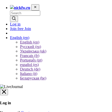
nickfw.ru
Log in
Join free
Join
English
(en)
English (en)
Русский (ru)
Українська (uk)
Français (fr)
Português (pt)
español (es)
Deutsch (de)
Italiano (it)
Беларуская (be)
Log in