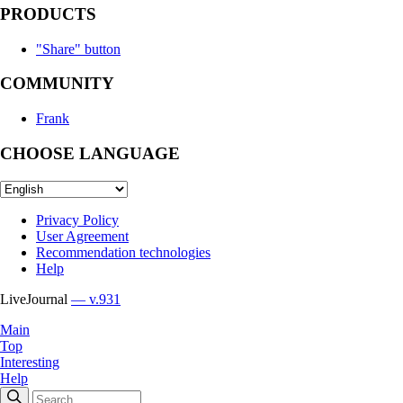
PRODUCTS
"Share" button
COMMUNITY
Frank
CHOOSE LANGUAGE
Privacy Policy
User Agreement
Recommendation technologies
Help
LiveJournal
— v.931
Main
Top
Interesting
Help