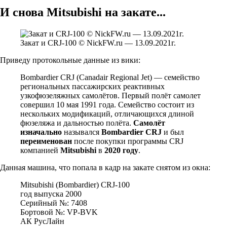
И снова Mitsubishi на закате...
Закат и CRJ-100 © NickFW.ru — 13.09.2021г.
Приведу протокольные данные из вики:
Bombardier CRJ (Canadair Regional Jet) — семейство
региональных пассажирских реактивных
узкофюзеляжных самолётов. Первый полёт самолет
совершил 10 мая 1991 года. Семейство состоит из
нескольких модификаций, отличающихся длиной
фюзеляжа и дальностью полёта.
Самолёт
изначально
назывался
Bombardier CRJ
и был
переименован
после покупки программы CRJ
компанией
Mitsubishi
в
2020 году
.
Данная машина, что попала в кадр на закате снятом из окна:
Mitsubishi (Bombardier) CRJ-100
год выпуска 2000
Серийный №: 7408
Бортовой №: VP-BVK
АК РусЛайн