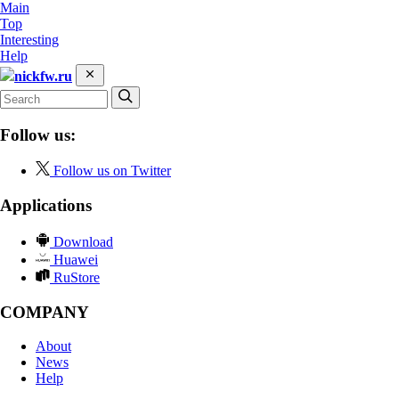
Main
Top
Interesting
Help
nickfw.ru
Follow us:
Follow us on Twitter
Applications
Download
Huawei
RuStore
COMPANY
About
News
Help