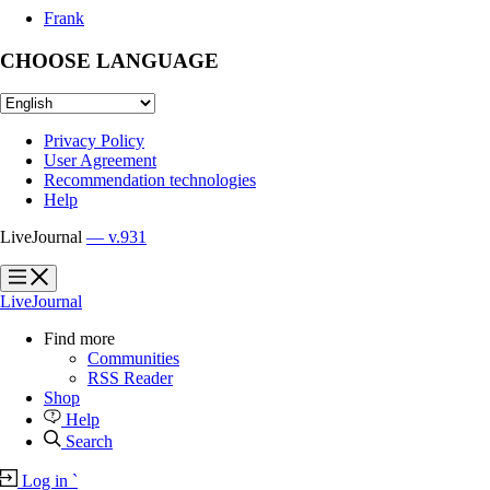
Frank
CHOOSE LANGUAGE
Privacy Policy
User Agreement
Recommendation technologies
Help
LiveJournal
— v.931
?
?
LiveJournal
Find more
Communities
RSS Reader
Shop
Help
Search
Log in
`