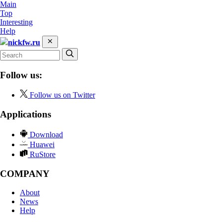
Main
Top
Interesting
Help
nickfw.ru
Follow us:
Follow us on Twitter
Applications
Download
Huawei
RuStore
COMPANY
About
News
Help