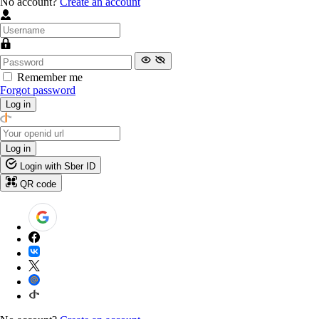
No account?
Create an account
Remember me
Forgot password
Log in
Log in
Login with Sber ID
QR code