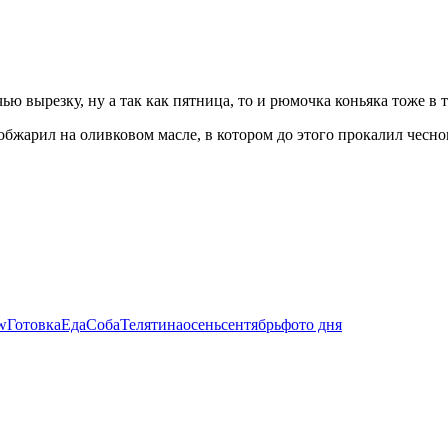
ю вырезку, ну а так как пятница, то и рюмочка коньяка тоже в 
 обжарил на оливковом масле, в котором до этого прокалил чесно
w
Готовка
Еда
Соба
Телятина
осень
сентябрь
фото дня