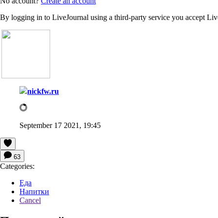
No account?
Create an account
By logging in to LiveJournal using a third-party service you accept Li
nickfw.ru
September 17 2021, 19:45
63
Categories:
Еда
Напитки
Cancel