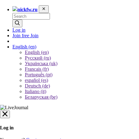
nickfw.ru
Log in
Join free
Join
English
(en)
English (en)
Русский (ru)
Українська (uk)
Français (fr)
Português (pt)
español (es)
Deutsch (de)
Italiano (it)
Беларуская (be)
Log in