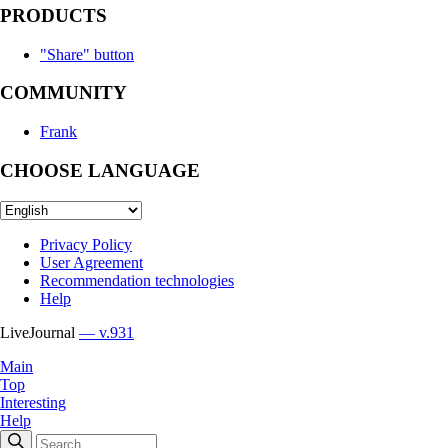
PRODUCTS
"Share" button
COMMUNITY
Frank
CHOOSE LANGUAGE
Privacy Policy
User Agreement
Recommendation technologies
Help
LiveJournal
— v.931
Main
Top
Interesting
Help