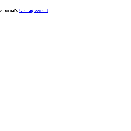
veJournal's
User agreement