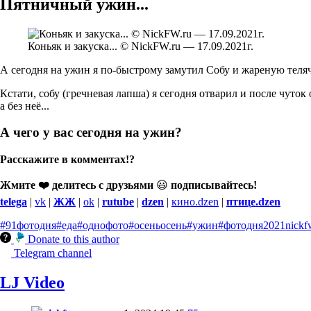
Пятничный ужин...
Коньяк и закуска... © NickFW.ru — 17.09.2021г.
А сегодня на ужин я по-быстрому замутил Собу и жареную телячь
Кстати, собу (гречневая лапша) я сегодня отварил и после чуток
а без неё...
А чего у вас сегодня на ужин?
Расскажите в комментах!?
Жмите ❤️ делитесь с друзьями
😃
подписывайтесь!
telega
|
vk
|
ЖЖ
|
ok
|
rutube
|
dzen
|
кино.dzen
|
птице.dzen
#91фотодня
#еда
#однофото
#осеньосень
#ужин
#фотодня
2021
nickf
Donate to this author
Telegram channel
LJ Video