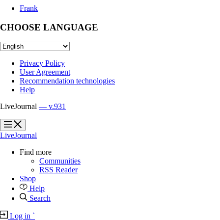
Frank
CHOOSE LANGUAGE
Privacy Policy
User Agreement
Recommendation technologies
Help
LiveJournal
— v.931
?
?
LiveJournal
Find more
Communities
RSS Reader
Shop
Help
Search
Log in
`