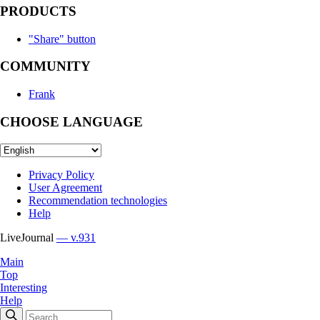
PRODUCTS
"Share" button
COMMUNITY
Frank
CHOOSE LANGUAGE
Privacy Policy
User Agreement
Recommendation technologies
Help
LiveJournal
— v.931
Main
Top
Interesting
Help