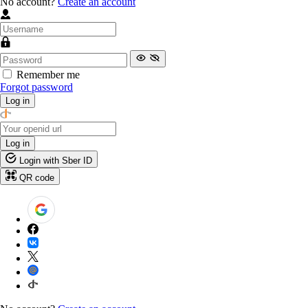
No account?
Create an account
Remember me
Forgot password
Log in
Log in
Login with Sber ID
QR code