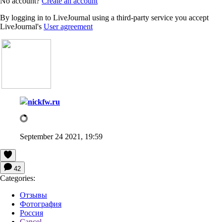
No account?
Create an account
By logging in to LiveJournal using a third-party service you accept
LiveJournal's
User agreement
nickfw.ru
September 24 2021, 19:59
42
Categories:
Отзывы
Фотография
Россия
Cancel