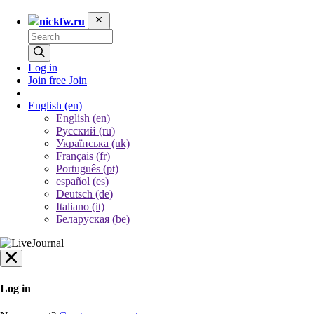
nickfw.ru
Log in
Join free
Join
English
(en)
English (en)
Русский (ru)
Українська (uk)
Français (fr)
Português (pt)
español (es)
Deutsch (de)
Italiano (it)
Беларуская (be)
Log in