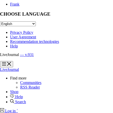
Frank
CHOOSE LANGUAGE
Privacy Policy
User Agreement
Recommendation technologies
Help
LiveJournal
— v.931
?
?
LiveJournal
Find more
Communities
RSS Reader
Shop
Help
Search
Log in
`