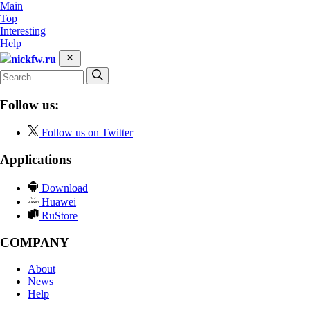
Main
Top
Interesting
Help
nickfw.ru
Follow us:
Follow us on Twitter
Applications
Download
Huawei
RuStore
COMPANY
About
News
Help