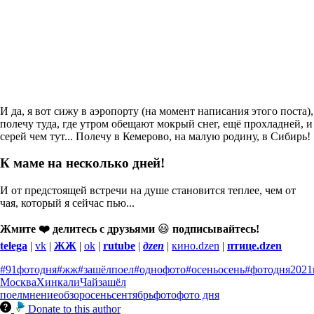
И да, я вот сижу в аэропорту (на момент написания этого поста),
полечу туда, где утром обещают мокрый снег, ещё прохладней, и
серей чем тут... Полечу в Кемерово, на малую родину, в Сибирь!
К маме на несколько дней!
И от предстоящей встречи на душе становится теплее, чем от
чая, который я сейчас пью...
Жмите ❤️ делитесь с друзьями
😃
подписывайтесь!
telega
|
vk
|
ЖЖ
|
ok
|
rutube
|
дzen
|
кино.dzen
|
птице.dzen
#91фотодня
#жж
#зашёлпоел
#однофото
#осеньосень
#фотодня
2021
Москва
Хинкали
Чай
зашёл
поел
мнение
обзор
осень
сентябрь
фото
фото дня
Donate to this author