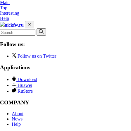
Main
Top
Interesting
Help
nickfw.ru
Follow us:
Follow us on Twitter
Applications
Download
Huawei
RuStore
COMPANY
About
News
Help