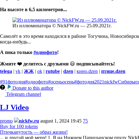
На высоте в 6,5 километров...
Из иллюминатора © NickFW.ru — 25.09.2021г.
Самолёт в это время находился в районе Тогучина, Новосибирск
когда-нибудь...
А пока только
#однофото
!
Жмите ❤️ делитесь с друзьями
😃
подписывайтесь!
telega
|
vk
|
ЖЖ
|
ok
|
rutube
|
dzen
|
кино.dzen
|
птице.dzen
#91фотодня
#однофото
#осеньосень
#фотодня
2021
nickfw
Сибирь
и
Donate to this author
Telegram channel
LJ Video
promo
nickfw.ru
august 1, 2024 19:45
75
Buy for 100 tokens
Птичканутость — образ жизни!
... и другой мой мерч! 1. Я на Нижнем Царицынском пруду NickF