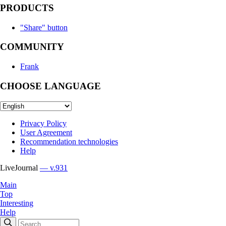
PRODUCTS
"Share" button
COMMUNITY
Frank
CHOOSE LANGUAGE
Privacy Policy
User Agreement
Recommendation technologies
Help
LiveJournal
— v.931
Main
Top
Interesting
Help