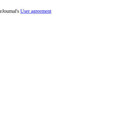
veJournal's
User agreement