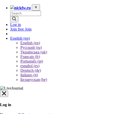
nickfw.ru
Log in
Join free
Join
English
(en)
English (en)
Русский (ru)
Українська (uk)
Français (fr)
Português (pt)
español (es)
Deutsch (de)
Italiano (it)
Беларуская (be)
Log in