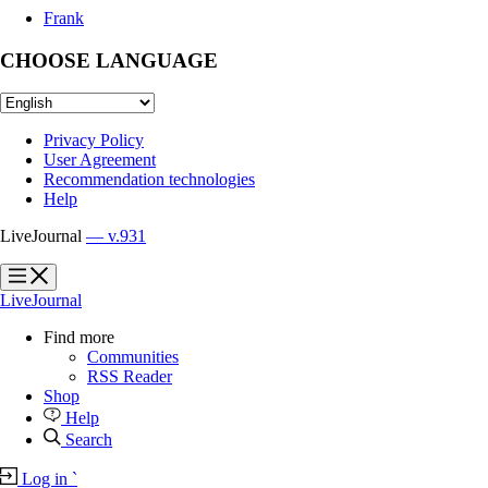
Frank
CHOOSE LANGUAGE
Privacy Policy
User Agreement
Recommendation technologies
Help
LiveJournal
— v.931
?
?
LiveJournal
Find more
Communities
RSS Reader
Shop
Help
Search
Log in
`