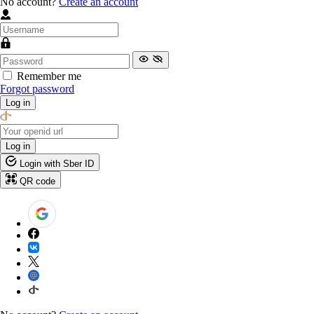
No account?
Create an account
Remember me
Forgot password
Log in
Log in
Login with Sber ID
QR code