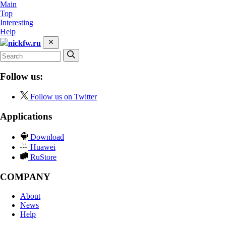
Main
Top
Interesting
Help
nickfw.ru
Follow us:
Follow us on Twitter
Applications
Download
Huawei
RuStore
COMPANY
About
News
Help