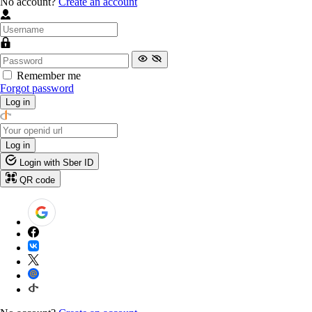
No account?
Create an account
Remember me
Forgot password
Log in
Log in
Login with Sber ID
QR code