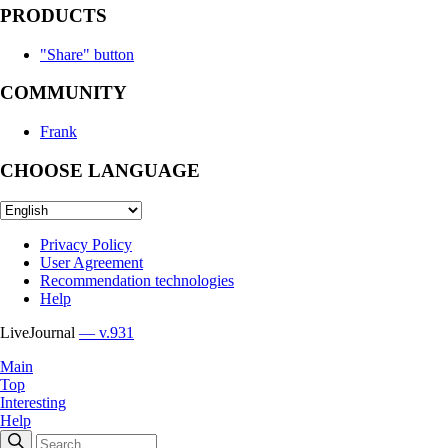
PRODUCTS
"Share" button
COMMUNITY
Frank
CHOOSE LANGUAGE
Privacy Policy
User Agreement
Recommendation technologies
Help
LiveJournal
— v.931
Main
Top
Interesting
Help