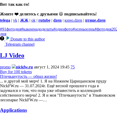
Вот так как-то!
Жмите ❤️ делитесь с друзьями
😃
подписывайтесь!
telega
|
vk
|
ЖЖ
|
ok
|
rutube
|
dzen
|
кино.dzen
|
птице.dzen
#91фотодня
#какненадоделать
#однофото
#осеньосень
#фотодня
20
дня
Donate to this author
Telegram channel
LJ Video
promo
nickfw.ru
август 1, 2024 19:45
75
Buy for 100 tokens
Птичканутость — образ жизни!
... и другой мой мерч! 1. Я на Нижнем Царицынском пруду
NickFW.ru — 31.07.2024г. Ещё весной прошлого года я
задумался о том, что пора уже обзавестить и коллекцией
собственного мерча! 2. Я и моя "Птичканутость" в Ульяновском
лесопарке NickFW.ru —…
Applications