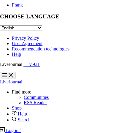
Frank
CHOOSE LANGUAGE
Privacy Policy
User Agreement
Recommendation technologies
Help
LiveJournal
— v.931
?
?
LiveJournal
Find more
Communities
RSS Reader
Shop
Help
Search
Log in
`