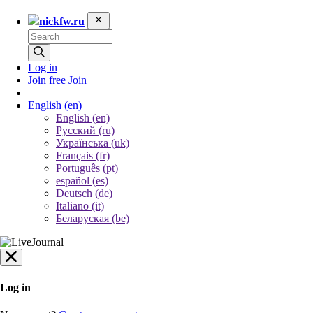
nickfw.ru
Log in
Join free
Join
English
(en)
English (en)
Русский (ru)
Українська (uk)
Français (fr)
Português (pt)
español (es)
Deutsch (de)
Italiano (it)
Беларуская (be)
Log in