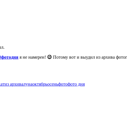
ыл.
#фотодня
я не намерен!
😉
Потому вот и выудил из архива фотогр
кат
из архива
луна
октябрь
осень
фото
фото дня