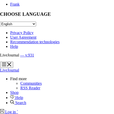
Frank
CHOOSE LANGUAGE
Privacy Policy
User Agreement
Recommendation technologies
Help
LiveJournal
— v.931
?
?
LiveJournal
Find more
Communities
RSS Reader
Shop
Help
Search
Log in
`