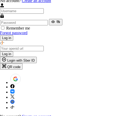
No account?
Create an account
Remember me
Forgot password
Log in
Log in
Login with Sber ID
QR code