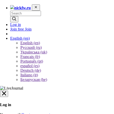
nickfw.ru
Log in
Join free
Join
English
(en)
English (en)
Русский (ru)
Українська (uk)
Français (fr)
Português (pt)
español (es)
Deutsch (de)
Italiano (it)
Беларуская (be)
Log in