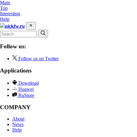
Main
Top
Interesting
Help
nickfw.ru
Follow us:
Follow us on Twitter
Applications
Download
Huawei
RuStore
COMPANY
About
News
Help