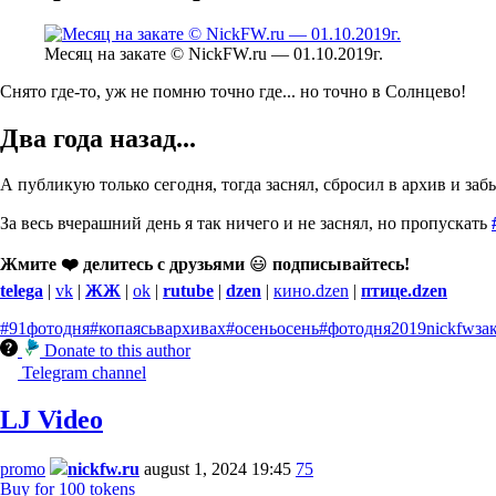
Месяц на закате © NickFW.ru — 01.10.2019г.
Снято где-то, уж не помню точно где... но точно в Солнцево!
Два года назад...
А публикую только сегодня, тогда заснял, сбросил в архив и заб
За весь вчерашний день я так ничего и не заснял, но пропускать
Жмите ❤️ делитесь с друзьями
😃
подписывайтесь!
telega
|
vk
|
ЖЖ
|
ok
|
rutube
|
dzen
|
кино.dzen
|
птице.dzen
#91фотодня
#копаясьвархивах
#осеньосень
#фотодня
2019
nickfw
за
Donate to this author
Telegram channel
LJ Video
promo
nickfw.ru
august 1, 2024 19:45
75
Buy for 100 tokens