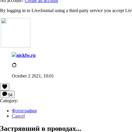
No account?
Create an account
By logging in to LiveJournal using a third-party service you accept Li
nickfw.ru
October 2 2021, 10:01
54
Category:
Фотография
Cancel
Застрявший в проводах...