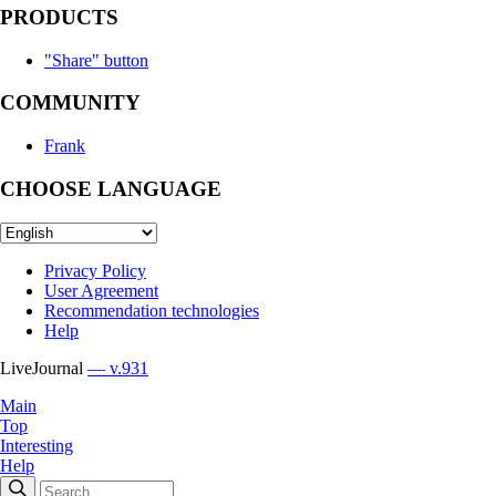
PRODUCTS
"Share" button
COMMUNITY
Frank
CHOOSE LANGUAGE
Privacy Policy
User Agreement
Recommendation technologies
Help
LiveJournal
— v.931
Main
Top
Interesting
Help