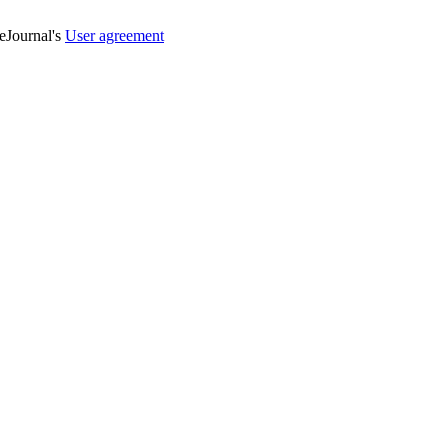
veJournal's
User agreement