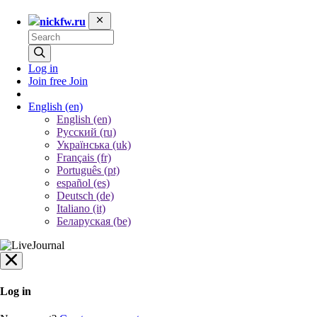
nickfw.ru
Log in
Join free
Join
English
(en)
English (en)
Русский (ru)
Українська (uk)
Français (fr)
Português (pt)
español (es)
Deutsch (de)
Italiano (it)
Беларуская (be)
Log in