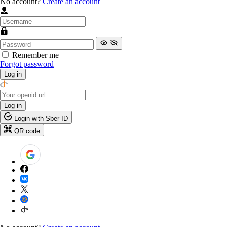
No account?
Create an account
Remember me
Forgot password
Log in
Log in
Login with Sber ID
QR code