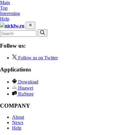
Main
Top
Interesting
Help
nickfw.ru
Follow us:
Follow us on Twitter
Applications
Download
Huawei
RuStore
COMPANY
About
News
Help