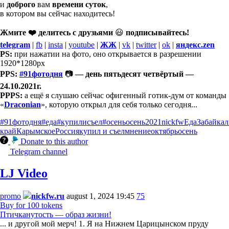
и
доброго
вам
времени суток
,
в котором вы сейчас находитесь!
Жмите ❤️ делитесь с друзьями
😃
подписывайтесь!
telegram
|
fb
|
insta
|
youtube
|
ЖЖ
|
vk
|
twitter
|
ok
|
яндекс.zen
PS:
при нажатии на фото, оно открывается в разрешении
1920*1280px
PPS:
#91фотодня
📷
— день пятьдесят четвёртый —
24.10.2021г.
PPPS:
а ещё я слушаю сейчас офигенный готик-дум от команды
«
Draconian
», которую открыл для себя только сегодня...
#91фотодня
#еда
#купилисъел
#осеньосень
2021
nickfw
Еда
Забайкал
край
Карымское
Россия
купил и съел
мнение
октябрь
осень
Donate to this author
Telegram channel
LJ Video
promo
nickfw.ru
august 1, 2024 19:45
75
Buy for 100 tokens
Птичканутость — образ жизни!
... и другой мой мерч! 1. Я на Нижнем Царицынском пруду