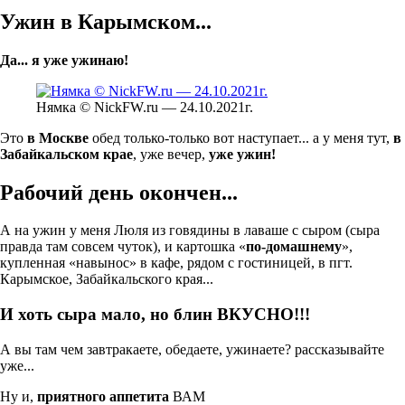
Ужин в Карымском...
Да... я уже ужинаю!
Нямка © NickFW.ru — 24.10.2021г.
Это
в Москве
обед только-только вот наступает... а у меня тут,
в
Забайкальском крае
, уже вечер,
уже ужин!
Рабочий день окончен...
А на ужин у меня Люля из говядины в лаваше с сыром (сыра
правда там совсем чуток), и картошка «
по-домашнему
»,
купленная «навынос» в кафе, рядом с гостиницей, в пгт.
Карымское, Забайкальского края...
И хоть сыра мало, но блин ВКУСНО!!!
А вы там чем завтракаете, обедаете, ужинаете? рассказывайте
уже...
Ну и,
приятного аппетита
ВАМ