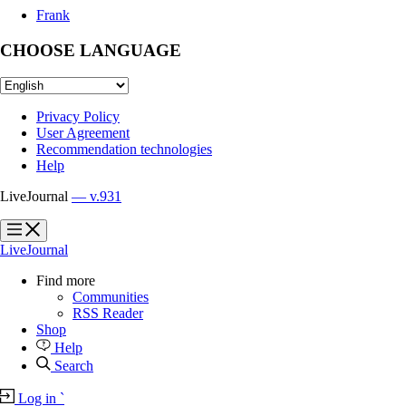
Frank
CHOOSE LANGUAGE
Privacy Policy
User Agreement
Recommendation technologies
Help
LiveJournal
— v.931
?
?
LiveJournal
Find more
Communities
RSS Reader
Shop
Help
Search
Log in
`