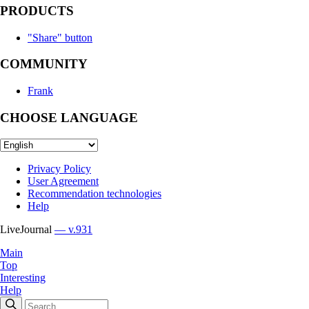
PRODUCTS
"Share" button
COMMUNITY
Frank
CHOOSE LANGUAGE
Privacy Policy
User Agreement
Recommendation technologies
Help
LiveJournal
— v.931
Main
Top
Interesting
Help