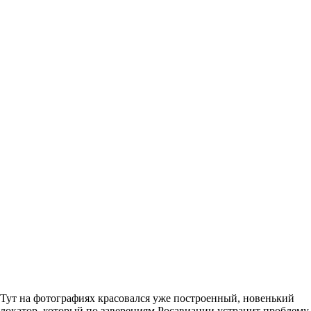
Тут на фотографиях красовался уже построенный, новенький
локатор, который по заверениям Росавиации устранит проблему