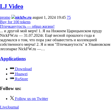
LJ Video
promo
nickfw.ru
august 1, 2024 19:45
75
Buy for 100 tokens
Птичканутость — образ жизни!
... и другой мой мерч! 1. Я на Нижнем Царицынском пруду
NickFW.ru — 31.07.2024г. Ещё весной прошлого года я
задумался о том, что пора уже обзавестить и коллекцией
собственного мерча! 2. Я и моя "Птичканутость" в Ульяновском
лесопарке NickFW.ru —…
Applications
Download
Huawei
RuStore
Follow us:
Follow us on Twitter
LiveJournal