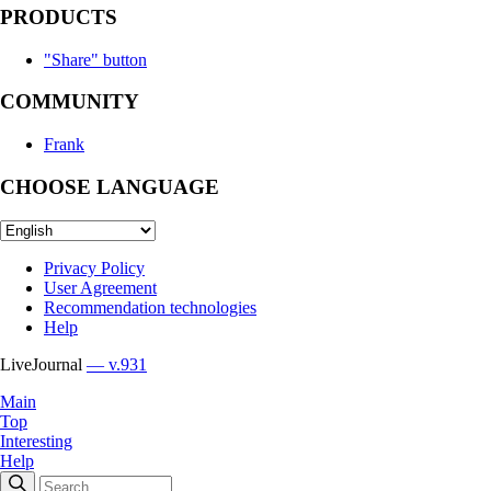
PRODUCTS
"Share" button
COMMUNITY
Frank
CHOOSE LANGUAGE
Privacy Policy
User Agreement
Recommendation technologies
Help
LiveJournal
— v.931
Main
Top
Interesting
Help