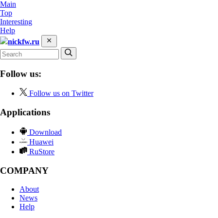
Main
Top
Interesting
Help
nickfw.ru
Follow us:
Follow us on Twitter
Applications
Download
Huawei
RuStore
COMPANY
About
News
Help