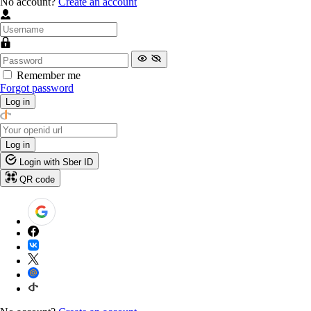
No account?
Create an account
Remember me
Forgot password
Log in
Log in
Login with Sber ID
QR code