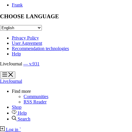
Frank
CHOOSE LANGUAGE
Privacy Policy
User Agreement
Recommendation technologies
Help
LiveJournal
— v.931
?
?
LiveJournal
Find more
Communities
RSS Reader
Shop
Help
Search
Log in
`