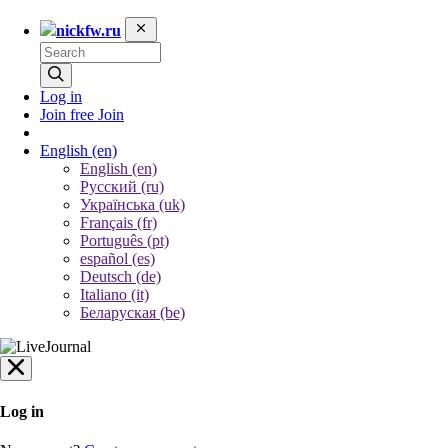
nickfw.ru
Log in
Join free
Join
English
(en)
English (en)
Русский (ru)
Українська (uk)
Français (fr)
Português (pt)
español (es)
Deutsch (de)
Italiano (it)
Беларуская (be)
Log in