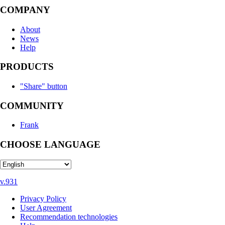
COMPANY
About
News
Help
PRODUCTS
"Share" button
COMMUNITY
Frank
CHOOSE LANGUAGE
v.931
Privacy Policy
User Agreement
Recommendation technologies