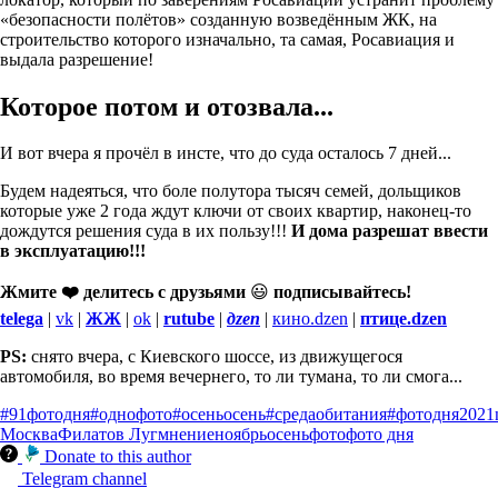
«безопасности полётов» созданную возведённым ЖК, на
строительство которого изначально, та самая, Росавиация и
выдала разрешение!
Которое потом и отозвала...
И вот вчера я прочёл в инсте, что до суда осталось 7 дней...
Будем надеяться, что боле полутора тысяч семей, дольщиков
которые уже 2 года ждут ключи от своих квартир, наконец-то
дождутся решения суда в их пользу!!!
И дома разрешат ввести
в эксплуатацию!!!
Жмите ❤️ делитесь с друзьями
😃
подписывайтесь!
telega
|
vk
|
ЖЖ
|
ok
|
rutube
|
дzen
|
кино.dzen
|
птице.dzen
PS:
снято вчера, с Киевского шоссе, из движущегося
автомобиля, во время вечернего, то ли тумана, то ли смога...
#91фотодня
#однофото
#осеньосень
#средаобитания
#фотодня
2021
Москва
Филатов Луг
мнение
ноябрь
осень
фото
фото дня
Donate to this author
Telegram channel