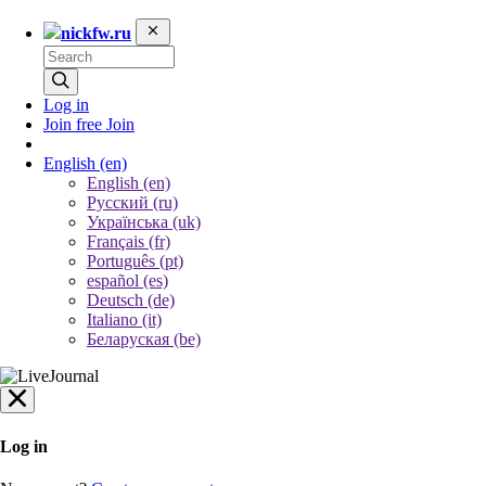
nickfw.ru
Log in
Join free
Join
English
(en)
English (en)
Русский (ru)
Українська (uk)
Français (fr)
Português (pt)
español (es)
Deutsch (de)
Italiano (it)
Беларуская (be)
Log in