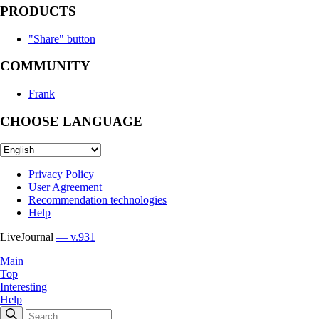
PRODUCTS
"Share" button
COMMUNITY
Frank
CHOOSE LANGUAGE
Privacy Policy
User Agreement
Recommendation technologies
Help
LiveJournal
— v.931
Main
Top
Interesting
Help