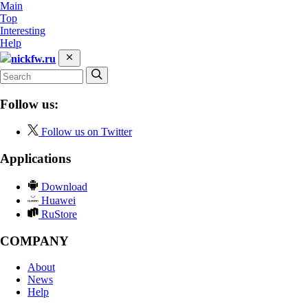
Main
Top
Interesting
Help
nickfw.ru
Follow us:
Follow us on Twitter
Applications
Download
Huawei
RuStore
COMPANY
About
News
Help