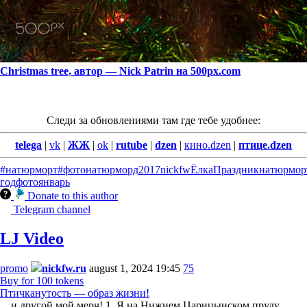
Christmas tree, автор — Nick Patrin на 500px.com
Следи за обновлениями там где тебе удобнее:
telega
|
vk
|
ЖЖ
|
ok
|
rutube
|
dzen
|
кино.dzen
|
птице.dzen
#натюрморт
#фотонатюрморд
2017
nickfw
Ёлка
Праздник
натюрмор
год
фото
январь
Donate to this author
Telegram channel
LJ Video
promo
nickfw.ru
august 1, 2024 19:45
75
Buy for 100 tokens
Птичканутость — образ жизни!
... и другой мой мерч! 1. Я на Нижнем Царицынском пруду