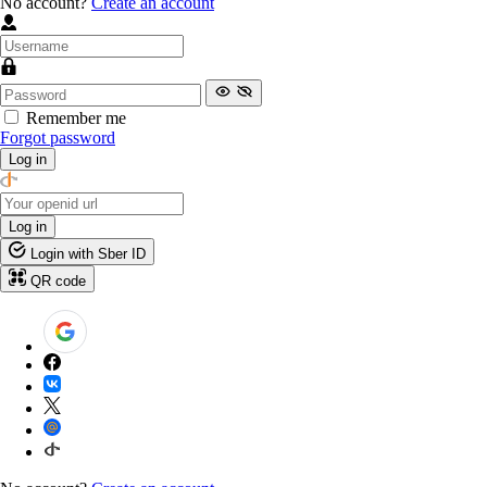
No account?
Create an account
Remember me
Forgot password
Log in
Log in
Login with Sber ID
QR code