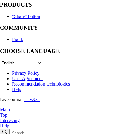
PRODUCTS
"Share" button
COMMUNITY
Frank
CHOOSE LANGUAGE
Privacy Policy
User Agreement
Recommendation technologies
Help
LiveJournal
— v.931
Main
Top
Interesting
Help