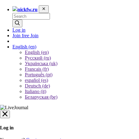
nickfw.ru
Log in
Join free
Join
English
(en)
English (en)
Русский (ru)
Українська (uk)
Français (fr)
Português (pt)
español (es)
Deutsch (de)
Italiano (it)
Беларуская (be)
Log in