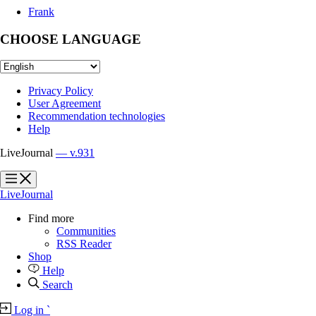
Frank
CHOOSE LANGUAGE
Privacy Policy
User Agreement
Recommendation technologies
Help
LiveJournal
— v.931
?
?
LiveJournal
Find more
Communities
RSS Reader
Shop
Help
Search
Log in
`