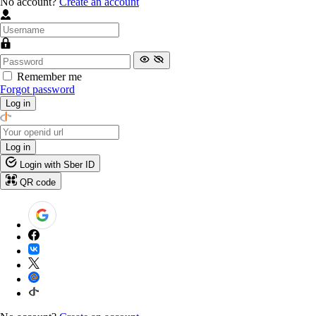
No account?
Create an account
Remember me
Forgot password
Log in
Log in
Login with Sber ID
QR code