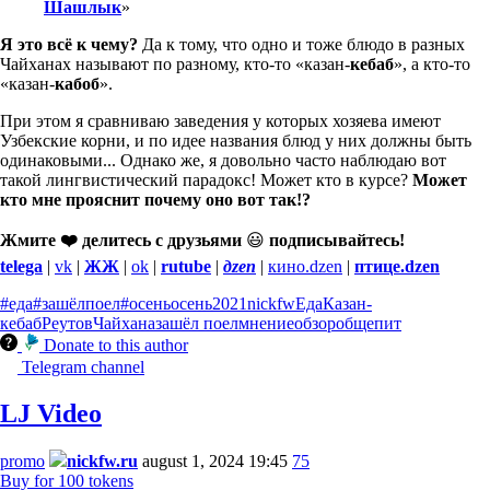
Шашлык
»
Я это всё к чему?
Да к тому, что одно и тоже блюдо в разных
Чайханах называют по разному, кто-то «казан-
кебаб
», а кто-то
«казан-
кабоб
».
При этом я сравниваю заведения у которых хозяева имеют
Узбекские корни, и по идее названия блюд у них должны быть
одинаковыми... Однако же, я довольно часто наблюдаю вот
такой лингвистический парадокс! Может кто в курсе?
Может
кто мне прояснит почему оно вот так!?
Жмите ❤️ делитесь с друзьями
😃
подписывайтесь!
telega
|
vk
|
ЖЖ
|
ok
|
rutube
|
дzen
|
кино.dzen
|
птице.dzen
#еда
#зашёлпоел
#осеньосень
2021
nickfw
Еда
Казан-
кебаб
Реутов
Чайхана
зашёл поел
мнение
обзор
общепит
Donate to this author
Telegram channel
LJ Video
promo
nickfw.ru
august 1, 2024 19:45
75
Buy for 100 tokens