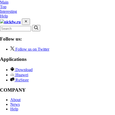
Main
Top
Interesting
Help
nickfw.ru
Follow us:
Follow us on Twitter
Applications
Download
Huawei
RuStore
COMPANY
About
News
Help