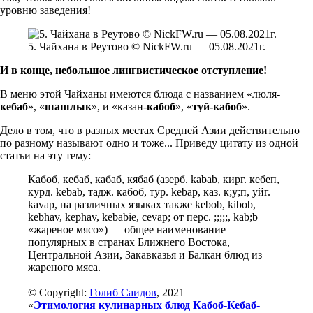
уровню заведения!
5. Чайхана в Реутово © NickFW.ru — 05.08.2021г.
И в конце, небольшое лингвистическое отступление!
В меню этой Чайханы имеются блюда с названием «люля-
кебаб
», «
шашлык
», и «казан-
кабоб
», «
туй-кабоб
».
Дело в том, что в разных местах Средней Азии действительно
по разному называют одно и тоже... Приведу цитату из одной
статьи на эту тему:
Кабоб, кебаб, кабаб, кябаб (азерб. kabab, кирг. кебеп,
курд. kebab, тадж. кабоб, тур. kebap, каз. к;у;п, уйг.
kavap, на различных языках также kebob, kibob,
kebhav, kephav, kebabie, cevap; от перс. ;;;;;, kab;b
«жареное мясо») — общее наименование
популярных в странах Ближнего Востока,
Центральной Азии, Закавказья и Балкан блюд из
жареного мяса.
© Copyright:
Голиб Саидов
, 2021
«
Этимология кулинарных блюд Кабоб-Кебаб-