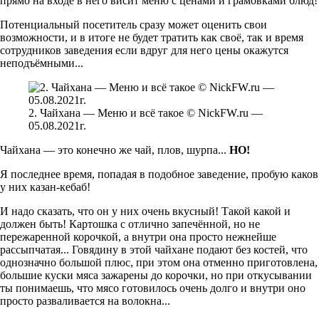
прямо на входе в него висит меню с ценами и грамовками блюд!
Потенциальный посетитель сразу может оценить свои
возможности, и в итоге не будет тратить как своё, так и время
сотрудников заведения если вдруг для него цены окажутся
неподъёмными...
2. Чайхана — Меню и всё такое © NickFW.ru —
05.08.2021г.
Чайхана — это конечно же чай, плов, шурпа...
НО!
Я последнее время, попадая в подобное заведение, пробую каков
у них казан-кебаб!
И надо сказать, что он у них очень вкусный! Такой какой и
должен быть! Картошка с отлично запечённой, но не
пережаренной корочкой, а внутри она просто нежнейше
рассыпчатая... Говядину в этой чайхане подают без костей, что
однозначно большой плюс, при этом она отменно приготовлена,
большие куски мяса зажарены до корочки, но при откусывании
ты понимаешь, что мясо готовилось очень долго и внутри оно
просто разваливается на волокна...