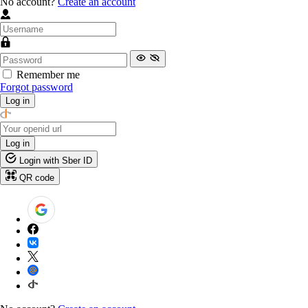
No account?
Create an account
Remember me
Forgot password
Log in
Log in
Login with Sber ID
QR code