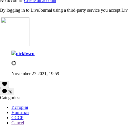
No account?
Create an account
By logging in to LiveJournal using a third-party service you accept Li
nickfw.ru
November 27 2021, 19:59
76
Categories:
История
Напитки
СССР
Cancel