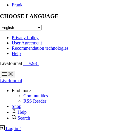
Frank
CHOOSE LANGUAGE
Privacy Policy
User Agreement
Recommendation technologies
Help
LiveJournal
— v.931
?
?
LiveJournal
Find more
Communities
RSS Reader
Shop
Help
Search
Log in
`