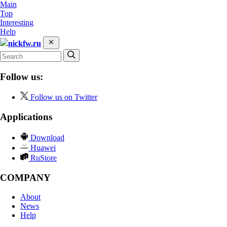
Main
Top
Interesting
Help
nickfw.ru
Follow us:
Follow us on Twitter
Applications
Download
Huawei
RuStore
COMPANY
About
News
Help