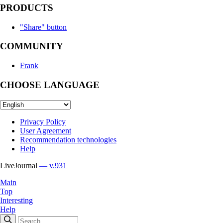
PRODUCTS
"Share" button
COMMUNITY
Frank
CHOOSE LANGUAGE
Privacy Policy
User Agreement
Recommendation technologies
Help
LiveJournal
— v.931
Main
Top
Interesting
Help