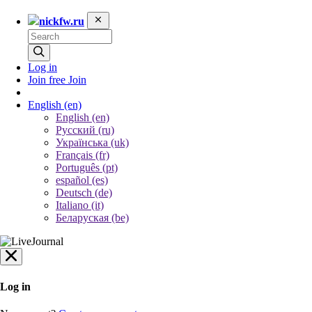
nickfw.ru
Log in
Join free
Join
English
(en)
English (en)
Русский (ru)
Українська (uk)
Français (fr)
Português (pt)
español (es)
Deutsch (de)
Italiano (it)
Беларуская (be)
Log in