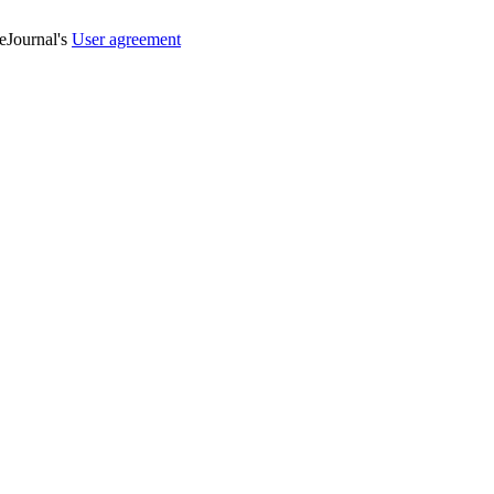
veJournal's
User agreement