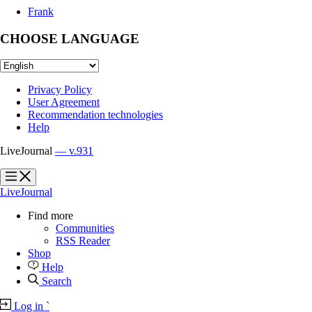
Frank
CHOOSE LANGUAGE
Privacy Policy
User Agreement
Recommendation technologies
Help
LiveJournal
— v.931
?
?
LiveJournal
Find more
Communities
RSS Reader
Shop
Help
Search
Log in
`