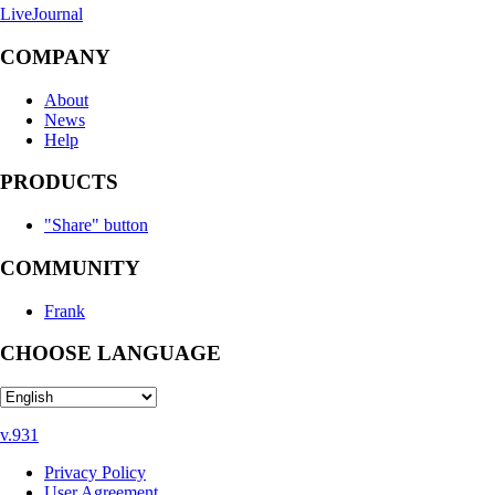
LiveJournal
COMPANY
About
News
Help
PRODUCTS
"Share" button
COMMUNITY
Frank
CHOOSE LANGUAGE
v.931
Privacy Policy
User Agreement