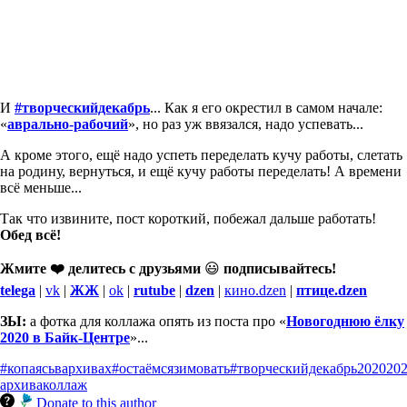
И
#творческийдекабрь
... Как я его окрестил в самом начале:
«
аврально-рабочий
», но раз уж ввязался, надо успевать...
А кроме этого, ещё надо успеть переделать кучу работы, слетать
на родину, вернуться, и ещё кучу работы переделать! А времени
всё меньше...
Так что извините, пост короткий, побежал дальше работать!
Обед всё!
Жмите ❤️ делитесь с друзьями
😃
подписывайтесь!
telega
|
vk
|
ЖЖ
|
ok
|
rutube
|
dzen
|
кино.dzen
|
птице.dzen
ЗЫ:
а фотка для коллажа опять из поста про «
Новогоднюю ёлку
2020 в Байк-Центре
»...
#копаясьвархивах
#остаёмсязимовать
#творческийдекабрь
2020
20
архива
коллаж
Donate to this author