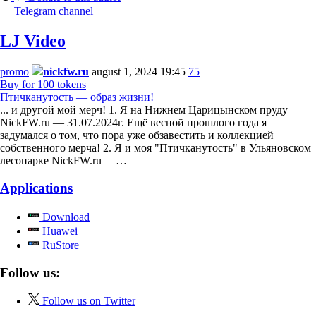
Telegram channel
LJ Video
promo
nickfw.ru
august 1, 2024 19:45
75
Buy for 100 tokens
Птичканутость — образ жизни!
... и другой мой мерч! 1. Я на Нижнем Царицынском пруду
NickFW.ru — 31.07.2024г. Ещё весной прошлого года я
задумался о том, что пора уже обзавестить и коллекцией
собственного мерча! 2. Я и моя "Птичканутость" в Ульяновском
лесопарке NickFW.ru —…
Applications
Download
Huawei
RuStore
Follow us:
Follow us on Twitter