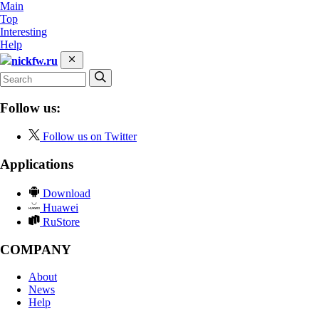
Main
Top
Interesting
Help
nickfw.ru
Follow us:
Follow us on Twitter
Applications
Download
Huawei
RuStore
COMPANY
About
News
Help