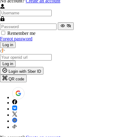
No account?
Create an account
Remember me
Forgot password
Log in
Log in
Login with Sber ID
QR code