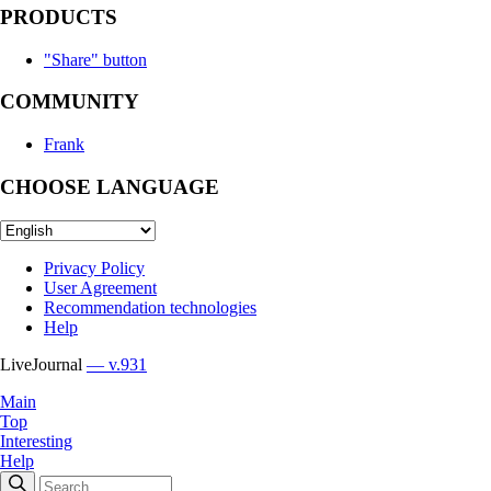
PRODUCTS
"Share" button
COMMUNITY
Frank
CHOOSE LANGUAGE
Privacy Policy
User Agreement
Recommendation technologies
Help
LiveJournal
— v.931
Main
Top
Interesting
Help