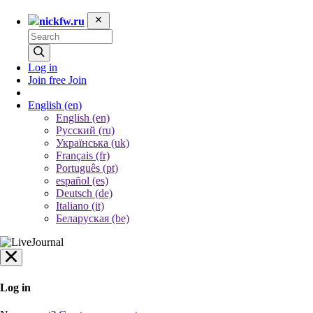
nickfw.ru
Log in
Join free
Join
English
(en)
English (en)
Русский (ru)
Українська (uk)
Français (fr)
Português (pt)
español (es)
Deutsch (de)
Italiano (it)
Беларуская (be)
Log in