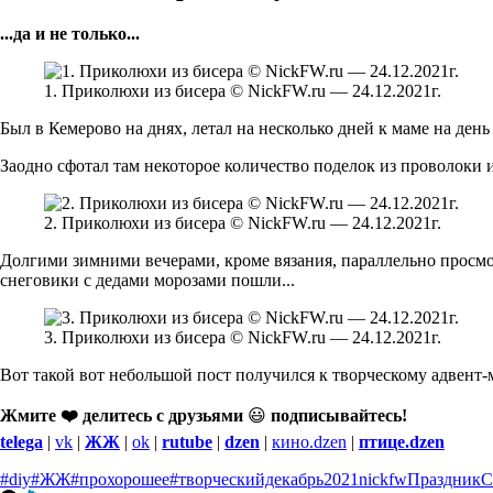
...да и не только...
1. Приколюхи из бисера © NickFW.ru — 24.12.2021г.
Был в Кемерово на днях, летал на несколько дней к маме на день
Заодно сфотал там некоторое количество поделок из проволоки и 
2. Приколюхи из бисера © NickFW.ru — 24.12.2021г.
Долгими зимними вечерами, кроме вязания, параллельно просмотру
снеговики с дедами морозами пошли...
3. Приколюхи из бисера © NickFW.ru — 24.12.2021г.
Вот такой вот небольшой пост получился к творческому адвент
Жмите ❤️ делитесь с друзьями
😃
подписывайтесь!
telega
|
vk
|
ЖЖ
|
ok
|
rutube
|
dzen
|
кино.dzen
|
птице.dzen
#diy
#ЖЖ
#прохорошее
#творческийдекабрь
2021
nickfw
Праздник
С