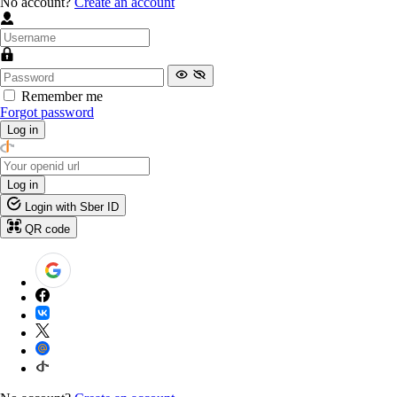
No account?
Create an account
Remember me
Forgot password
Log in
Log in
Login with Sber ID
QR code