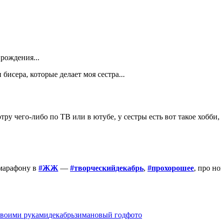
 рождения...
бисера, которые делает моя сестра...
 чего-либо по ТВ или в ютубе, у сестры есть вот такое хобби, п
-марафону в
#ЖЖ
—
#творческийдекабрь
,
#прохорошее
, про н
воими руками
декабрь
зима
новый год
фото