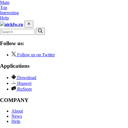
Main
Top
Interesting
Help
nickfw.ru
Follow us:
Follow us on Twitter
Applications
Download
Huawei
RuStore
COMPANY
About
News
Help