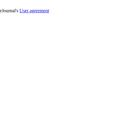
veJournal's
User agreement