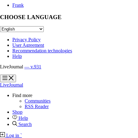
Frank
CHOOSE LANGUAGE
Privacy Policy
User Agreement
Recommendation technologies
Help
LiveJournal
— v.931
?
?
LiveJournal
Find more
Communities
RSS Reader
Shop
Help
Search
Log in
`