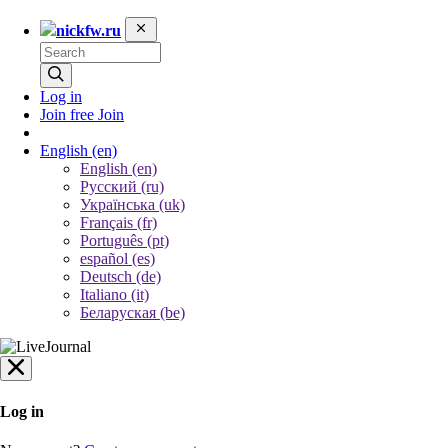
nickfw.ru
Log in
Join free
Join
English
(en)
English (en)
Русский (ru)
Українська (uk)
Français (fr)
Português (pt)
español (es)
Deutsch (de)
Italiano (it)
Беларуская (be)
Log in