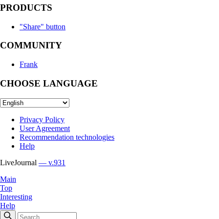
PRODUCTS
"Share" button
COMMUNITY
Frank
CHOOSE LANGUAGE
Privacy Policy
User Agreement
Recommendation technologies
Help
LiveJournal
— v.931
Main
Top
Interesting
Help