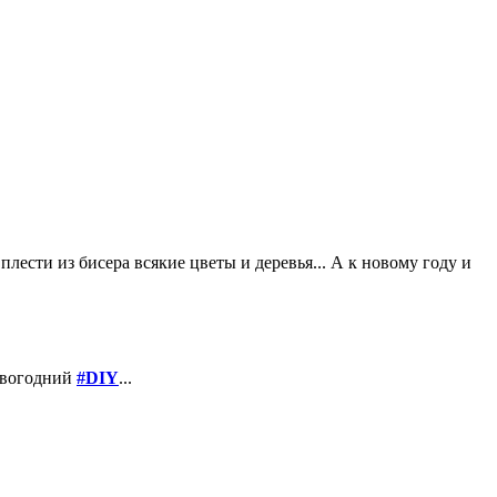
лести из бисера всякие цветы и деревья... А к новому году и
овогодний
#DIY
...