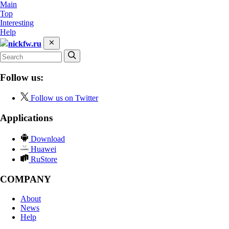
Main
Top
Interesting
Help
nickfw.ru
Follow us:
Follow us on Twitter
Applications
Download
Huawei
RuStore
COMPANY
About
News
Help