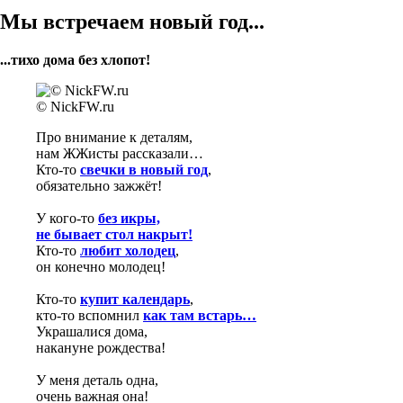
Мы встречаем новый год...
...тихо дома без хлопот!
© NickFW.ru
Про внимание к деталям,
нам ЖЖисты рассказали…
Кто-то
свечки в новый год
,
обязательно зажжёт!
У кого-то
без икры,
не бывает стол накрыт!
Кто-то
любит холодец
,
он конечно молодец!
Кто-то
купит календарь
,
кто-то вспомнил
как там встарь…
Украшалися дома,
накануне рождества!
У меня деталь одна,
очень важная она!