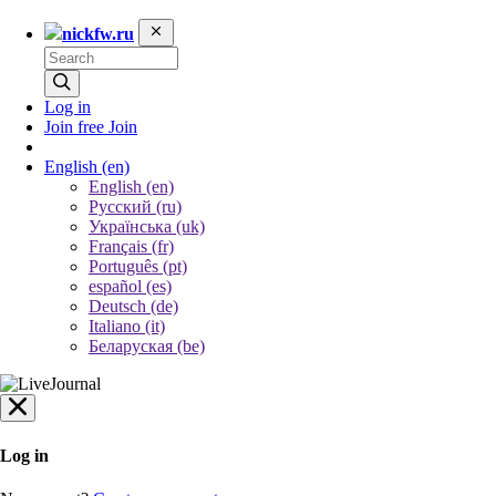
nickfw.ru
Log in
Join free
Join
English
(en)
English (en)
Русский (ru)
Українська (uk)
Français (fr)
Português (pt)
español (es)
Deutsch (de)
Italiano (it)
Беларуская (be)
Log in