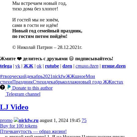
Мы встречаем новый год,
тихо дома без хлопот!
И гостей мы не зовём,
сами в гости не идём!
Новый год семейный праздник,
по гостям потом пойдём!
© Николай Патрин – 28.12.2021г.
Жмите ❤️ делитесь с друзьями
😃
подписывайтесь!
telega
|
vk
|
ЖЖ
|
ok
|
rutube
|
dzen
|
стихо.дzen
|
птице.dzen
#творческийдекабрь
2021
nickfw
ЖЖшное
Мои
стихи
Праздник
Стихи
декабрь
коллаж
новый год
о ЖЖистах
Donate to this author
Telegram channel
LJ Video
promo
nickfw.ru
august 1, 2024 19:45
75
Buy for 100 tokens
Птичканутость — образ жизни!
... и другой мой мерч! 1. Я на Нижнем Царицынском пруду