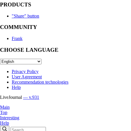
PRODUCTS
"Share" button
COMMUNITY
Frank
CHOOSE LANGUAGE
Privacy Policy
User Agreement
Recommendation technologies
Help
LiveJournal
— v.931
Main
Top
Interesting
Help