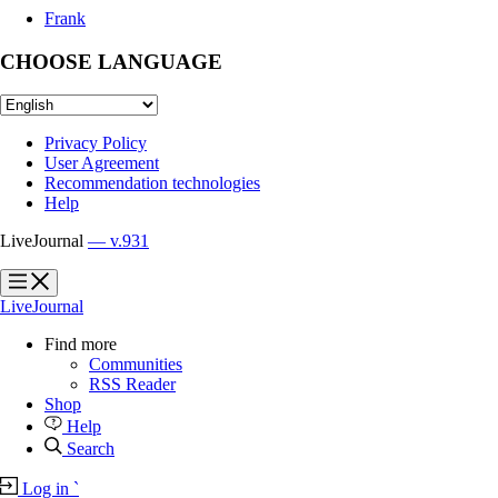
Frank
CHOOSE LANGUAGE
Privacy Policy
User Agreement
Recommendation technologies
Help
LiveJournal
— v.931
?
?
LiveJournal
Find more
Communities
RSS Reader
Shop
Help
Search
Log in
`