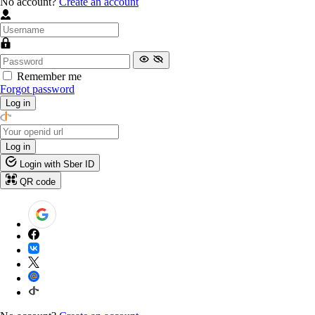
No account?
Create an account
Remember me
Forgot password
Log in
Log in
Login with Sber ID
QR code