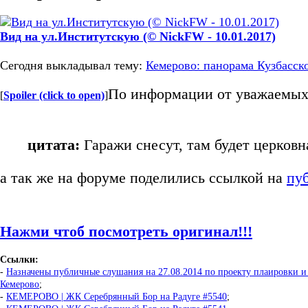
Вид на ул.Институтскую (© NickFW - 10.01.2017)
Сегодня выкладывал тему:
Кемерово: панорама Кузбасск
По информации от уважаемых
[
Spoiler (click to open)
]
цитата:
Гаражи снесут, там будет церковн
а так же на форуме поделились ссылкой на
пу
Нажми чтоб посмотреть оригинал!!!
Ссылки:
-
Назначены публичные слушания на 27.08.2014 по проекту плаировки и 
Кемерово
;
-
КЕМЕРОВО | ЖК Серебрянный Бор на Радуге #5540
;