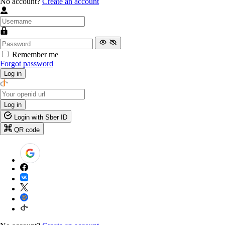
No account?
Create an account
Remember me
Forgot password
Log in
Log in
Login with Sber ID
QR code