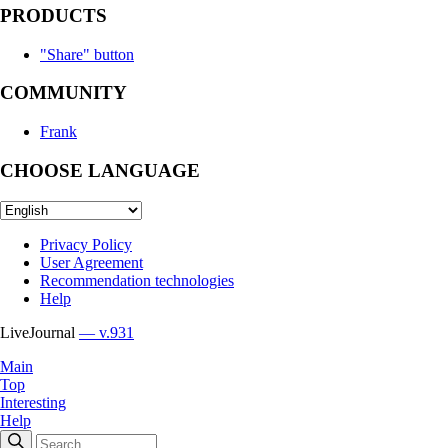
PRODUCTS
"Share" button
COMMUNITY
Frank
CHOOSE LANGUAGE
Privacy Policy
User Agreement
Recommendation technologies
Help
LiveJournal
— v.931
Main
Top
Interesting
Help