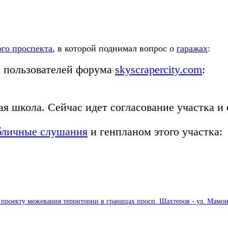
ого проспекта
, в которой поднимал вопрос о
гаражах
:
 пользователей форума
skyscrapercity.com
:
ая школа. Сейчас идет согласование участка и 
бличные слушания
и генпланом этого участка:
проекту межевания территории в границах просп. Шахтеров - ул. Мамонт