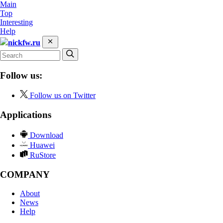
Main
Top
Interesting
Help
nickfw.ru
Follow us:
Follow us on Twitter
Applications
Download
Huawei
RuStore
COMPANY
About
News
Help