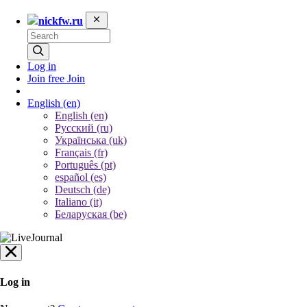
nickfw.ru
Log in
Join free
Join
English
(en)
English (en)
Русский (ru)
Українська (uk)
Français (fr)
Português (pt)
español (es)
Deutsch (de)
Italiano (it)
Беларуская (be)
Log in