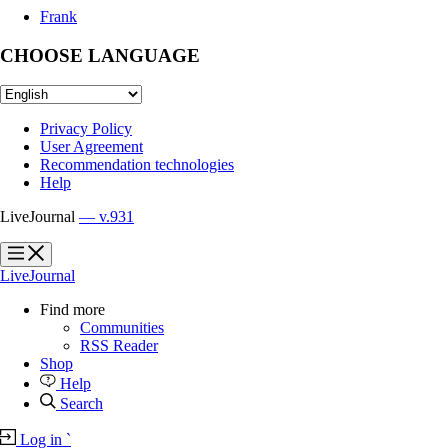
Frank
CHOOSE LANGUAGE
Privacy Policy
User Agreement
Recommendation technologies
Help
LiveJournal
— v.931
?
?
LiveJournal
Find more
Communities
RSS Reader
Shop
Help
Search
Log in
`