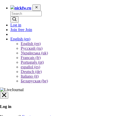
nickfw.ru
Log in
Join free
Join
English
(en)
English (en)
Русский (ru)
Українська (uk)
Français (fr)
Português (pt)
español (es)
Deutsch (de)
Italiano (it)
Беларуская (be)
Log in