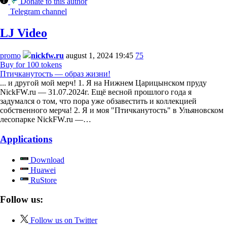
Donate to this author
Telegram channel
LJ Video
promo
nickfw.ru
august 1, 2024 19:45
75
Buy for 100 tokens
Птичканутость — образ жизни!
... и другой мой мерч! 1. Я на Нижнем Царицынском пруду
NickFW.ru — 31.07.2024г. Ещё весной прошлого года я
задумался о том, что пора уже обзавестить и коллекцией
собственного мерча! 2. Я и моя "Птичканутость" в Ульяновском
лесопарке NickFW.ru —…
Applications
Download
Huawei
RuStore
Follow us:
Follow us on Twitter