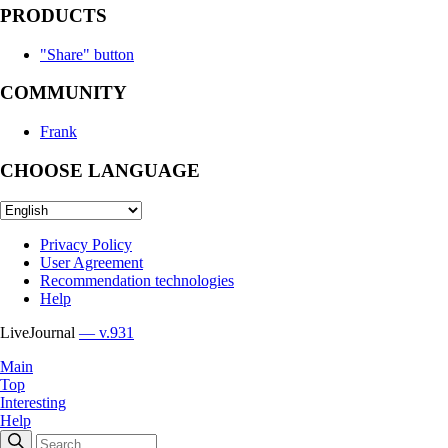
PRODUCTS
"Share" button
COMMUNITY
Frank
CHOOSE LANGUAGE
Privacy Policy
User Agreement
Recommendation technologies
Help
LiveJournal
— v.931
Main
Top
Interesting
Help