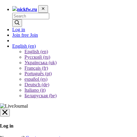
nickfw.ru
Log in
Join free
Join
English
(en)
English (en)
Русский (ru)
Українська (uk)
Français (fr)
Português (pt)
español (es)
Deutsch (de)
Italiano (it)
Беларуская (be)
Log in