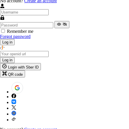
No account?
Create an account
Remember me
Forgot password
Log in
Log in
Login with Sber ID
QR code