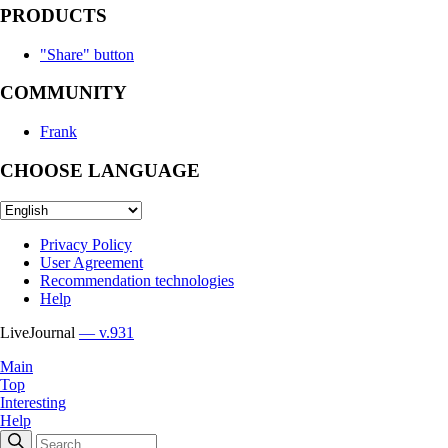
PRODUCTS
"Share" button
COMMUNITY
Frank
CHOOSE LANGUAGE
Privacy Policy
User Agreement
Recommendation technologies
Help
LiveJournal
— v.931
Main
Top
Interesting
Help