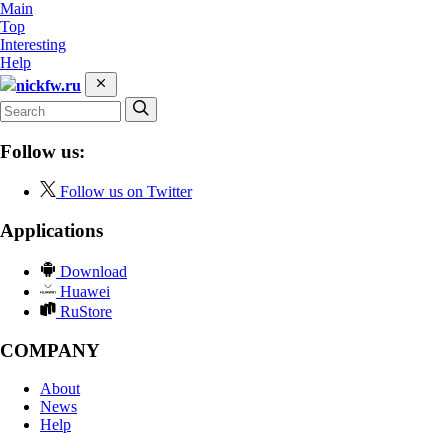
Main
Top
Interesting
Help
nickfw.ru
Follow us:
Follow us on Twitter
Applications
Download
Huawei
RuStore
COMPANY
About
News
Help