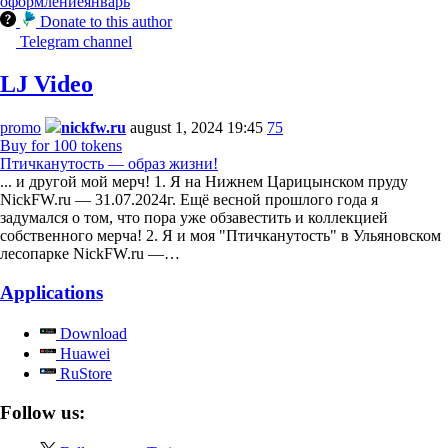
оформление
январь
Donate to this author
Telegram channel
LJ Video
promo
nickfw.ru
august 1, 2024 19:45
75
Buy for 100 tokens
Птичканутость — образ жизни!
... и другой мой мерч! 1. Я на Нижнем Царицынском пруду
NickFW.ru — 31.07.2024г. Ещё весной прошлого года я
задумался о том, что пора уже обзавестить и коллекцией
собственного мерча! 2. Я и моя "Птичканутость" в Ульяновском
лесопарке NickFW.ru —…
Applications
Download
Huawei
RuStore
Follow us: