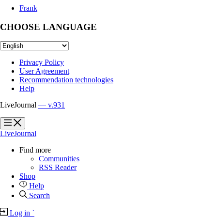
Frank
CHOOSE LANGUAGE
Privacy Policy
User Agreement
Recommendation technologies
Help
LiveJournal
— v.931
?
?
LiveJournal
Find more
Communities
RSS Reader
Shop
Help
Search
Log in
`