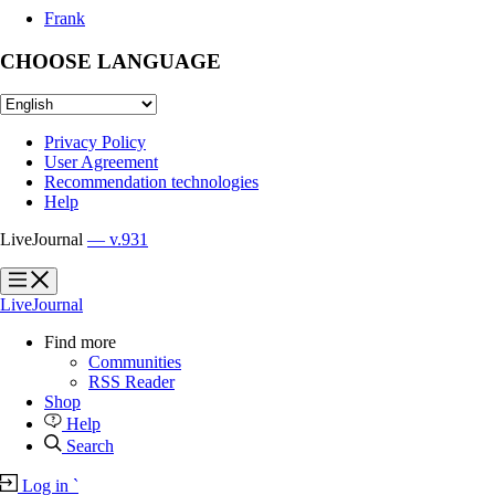
Frank
CHOOSE LANGUAGE
Privacy Policy
User Agreement
Recommendation technologies
Help
LiveJournal
— v.931
?
?
LiveJournal
Find more
Communities
RSS Reader
Shop
Help
Search
Log in
`