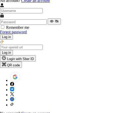
No account?
Create an account
Remember me
Forgot password
Log in
Log in
Login with Sber ID
QR code