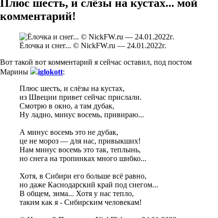
Плюс шесть, и слёзы на кустах... мой
комментарий!
Ёлочка и снег... © NickFW.ru — 24.01.2022г.
Вот такой вот комментарий я сейчас оставил, под постом
Марины
iglokott
:
Плюс шесть, и слёзы на кустах,
из Швеции привет сейчас прислали.
Смотрю в окно, а там дубак,
Ну ладно, минус восемь, привираю...
А минус восемь это не дубак,
це не мороз — для нас, привыкших!
Нам минус восемь это так, теплынь,
но снега на тропинках много шибко...
Хотя, в Сибири его больше всё равно,
но даже Каснодарский край под снегом...
В общем, зима... Хотя у нас тепло,
таким как я - Сибирским человекам!