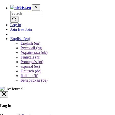
nickfw.ru
Log in
Join free
Join
English
(en)
English (en)
Русский (ru)
Українська (uk)
Français (fr)
Português (pt)
español (es)
Deutsch (de)
Italiano (it)
Беларуская (be)
Log in