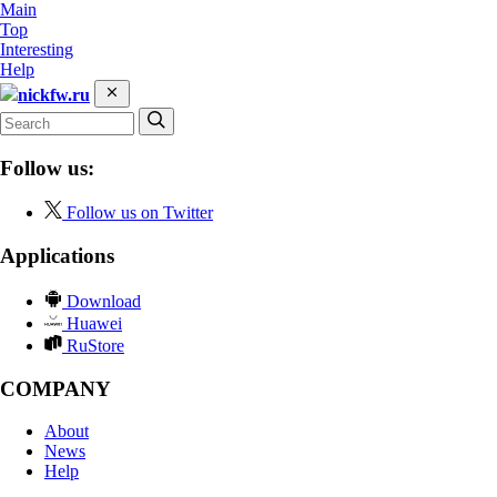
Main
Top
Interesting
Help
nickfw.ru
Follow us:
Follow us on Twitter
Applications
Download
Huawei
RuStore
COMPANY
About
News
Help