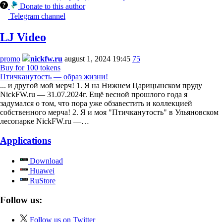
Donate to this author
Telegram channel
LJ Video
promo
nickfw.ru
august 1, 2024 19:45
75
Buy for 100 tokens
Птичканутость — образ жизни!
... и другой мой мерч! 1. Я на Нижнем Царицынском пруду
NickFW.ru — 31.07.2024г. Ещё весной прошлого года я
задумался о том, что пора уже обзавестить и коллекцией
собственного мерча! 2. Я и моя "Птичканутость" в Ульяновском
лесопарке NickFW.ru —…
Applications
Download
Huawei
RuStore
Follow us:
Follow us on Twitter