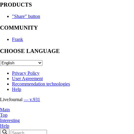
PRODUCTS
"Share" button
COMMUNITY
Frank
CHOOSE LANGUAGE
Privacy Policy
User Agreement
Recommendation technologies
Help
LiveJournal
— v.931
Main
Top
Interesting
Help