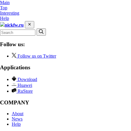
Main
Top
Interesting
Help
nickfw.ru
Follow us:
Follow us on Twitter
Applications
Download
Huawei
RuStore
COMPANY
About
News
Help