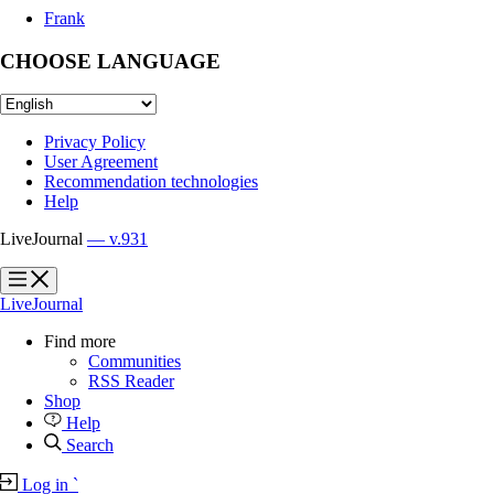
Frank
CHOOSE LANGUAGE
Privacy Policy
User Agreement
Recommendation technologies
Help
LiveJournal
— v.931
?
?
LiveJournal
Find more
Communities
RSS Reader
Shop
Help
Search
Log in
`