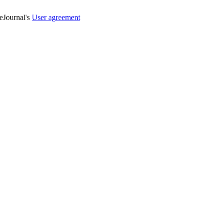
veJournal's
User agreement