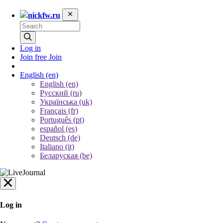
nickfw.ru
Log in
Join free
Join
English
(en)
English (en)
Русский (ru)
Українська (uk)
Français (fr)
Português (pt)
español (es)
Deutsch (de)
Italiano (it)
Беларуская (be)
Log in