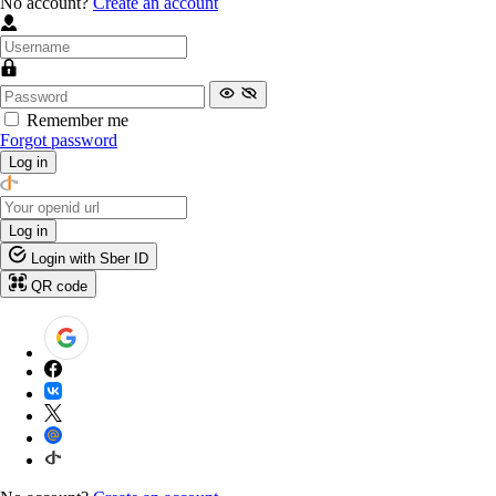
No account?
Create an account
Remember me
Forgot password
Log in
Log in
Login with Sber ID
QR code