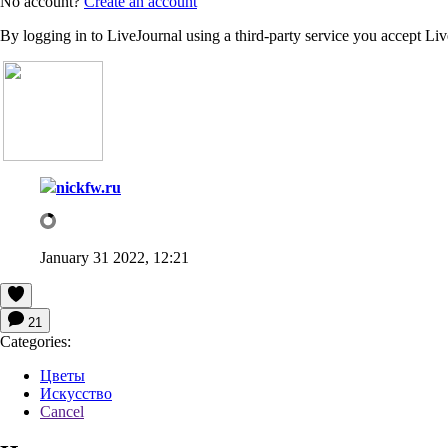
No account?
Create an account
By logging in to LiveJournal using a third-party service you accept Li
nickfw.ru
January 31 2022, 12:21
21
Categories:
Цветы
Искусство
Cancel