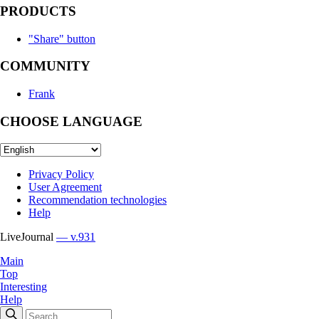
PRODUCTS
"Share" button
COMMUNITY
Frank
CHOOSE LANGUAGE
Privacy Policy
User Agreement
Recommendation technologies
Help
LiveJournal
— v.931
Main
Top
Interesting
Help