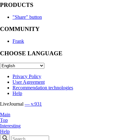
PRODUCTS
"Share" button
COMMUNITY
Frank
CHOOSE LANGUAGE
Privacy Policy
User Agreement
Recommendation technologies
Help
LiveJournal
— v.931
Main
Top
Interesting
Help