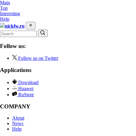
Main
Top
Interesting
Help
nickfw.ru
Follow us:
Follow us on Twitter
Applications
Download
Huawei
RuStore
COMPANY
About
News
Help