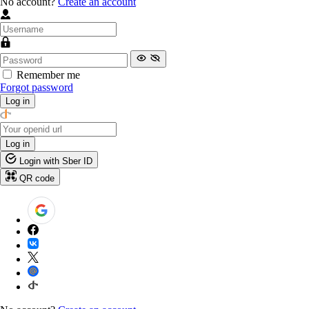
No account?
Create an account
Remember me
Forgot password
Log in
Log in
Login with Sber ID
QR code