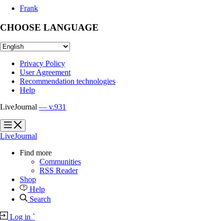
Frank
CHOOSE LANGUAGE
Privacy Policy
User Agreement
Recommendation technologies
Help
LiveJournal
— v.931
?
?
LiveJournal
Find more
Communities
RSS Reader
Shop
Help
Search
Log in
`