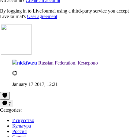
No account?
Create an account
By logging in to LiveJournal using a third-party service you accept
LiveJournal's
User agreement
nickfw.ru
Russian Federation, Кемерово
January 17 2017, 12:21
7
Categories:
Искусство
Культура
Россия
Cancel