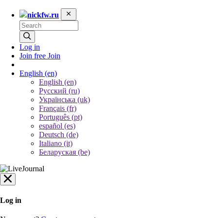
nickfw.ru
Log in
Join free
Join
English
(en)
English (en)
Русский (ru)
Українська (uk)
Français (fr)
Português (pt)
español (es)
Deutsch (de)
Italiano (it)
Беларуская (be)
Log in