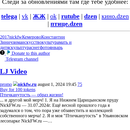
Следи за обновлениями там где тебе удобнее:
telega
|
vk
|
ЖЖ
|
ok
|
rutube
|
dzen
|
кино.dzen
|
птице.dzen
2017
nickfw
Кемерово
Константин
Зинич
зима
искусство
культура
мать и
дитя
скульптура
снег
фото
январь
Donate to this author
Telegram channel
LJ Video
promo
nickfw.ru
august 1, 2024 19:45
75
Buy for 100 tokens
Птичканутость — образ жизни!
... и другой мой мерч! 1. Я на Нижнем Царицынском пруду
NickFW.ru — 31.07.2024г. Ещё весной прошлого года я
задумался о том, что пора уже обзавестить и коллекцией
собственного мерча! 2. Я и моя "Птичканутость" в Ульяновском
лесопарке NickFW.ru —…