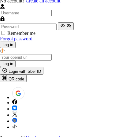
No account?
Create an account
Remember me
Forgot password
Log in
Log in
Login with Sber ID
QR code