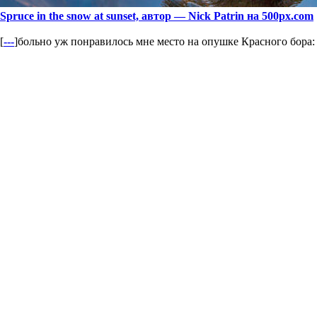
Spruce in the snow at sunset, автор — Nick Patrin на 500px.com
[
---
]
больно уж понравилось мне место на опушке Красного бора: