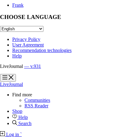
Frank
CHOOSE LANGUAGE
Privacy Policy
User Agreement
Recommendation technologies
Help
LiveJournal
— v.931
?
?
LiveJournal
Find more
Communities
RSS Reader
Shop
Help
Search
Log in
`