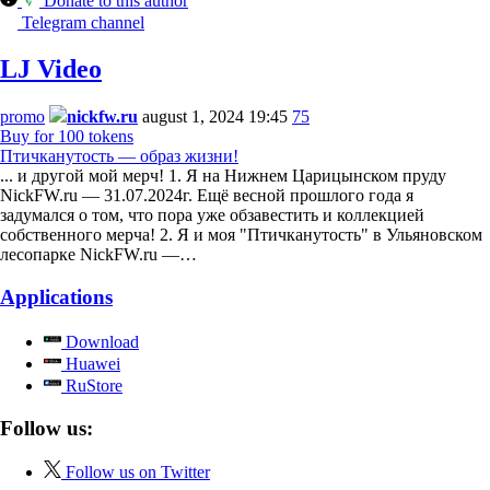
Donate to this author
Telegram channel
LJ Video
promo
nickfw.ru
august 1, 2024 19:45
75
Buy for 100 tokens
Птичканутость — образ жизни!
... и другой мой мерч! 1. Я на Нижнем Царицынском пруду
NickFW.ru — 31.07.2024г. Ещё весной прошлого года я
задумался о том, что пора уже обзавестить и коллекцией
собственного мерча! 2. Я и моя "Птичканутость" в Ульяновском
лесопарке NickFW.ru —…
Applications
Download
Huawei
RuStore
Follow us:
Follow us on Twitter