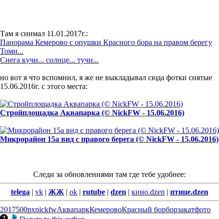
Там я снимал 11.01.2017г.:
Панорама Кемерово с опушки Красного бора на правом берегу
Томи...
Снега кучи... солнце... тучи...
но вот я что вспомнил, я же не выкладывал сюда фотки снятые
15.06.2016г. с этого места:
Стройплощадка Аквапарка (© NickFW - 15.06.2016)
Микрорайон 15а вид с правого берега (© NickFW - 15.06.2016)
Следи за обновлениями там где тебе удобнее:
telega
|
vk
|
ЖЖ
|
ok
|
rutube
|
dzen
|
кино.dzen
|
птице.dzen
2017
500px
nickfw
Аквапарк
Кемерово
Красный бор
бор
закат
фото