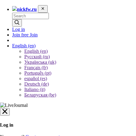
nickfw.ru
Log in
Join free
Join
English
(en)
English (en)
Русский (ru)
Українська (uk)
Français (fr)
Português (pt)
español (es)
Deutsch (de)
Italiano (it)
Беларуская (be)
Log in