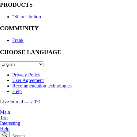
PRODUCTS
"Share" button
COMMUNITY
Frank
CHOOSE LANGUAGE
Privacy Policy
User Agreement
Recommendation technologies
Help
LiveJournal
— v.931
Main
Top
Interesting
Help