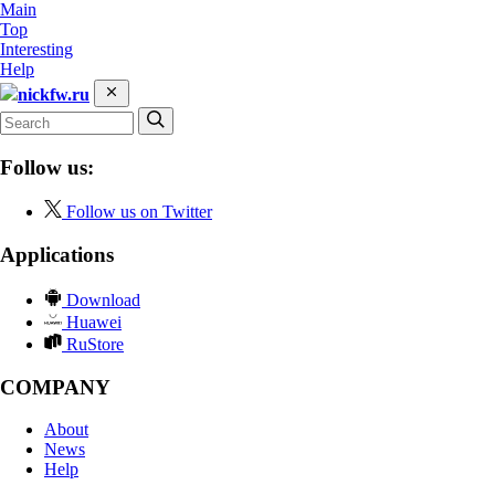
Main
Top
Interesting
Help
nickfw.ru
Follow us:
Follow us on Twitter
Applications
Download
Huawei
RuStore
COMPANY
About
News
Help