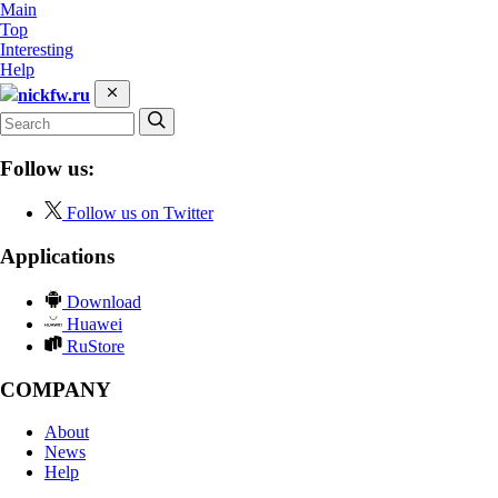
Main
Top
Interesting
Help
nickfw.ru
Follow us:
Follow us on Twitter
Applications
Download
Huawei
RuStore
COMPANY
About
News
Help