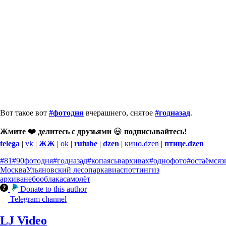
Вот такое вот
#фотодня
вчерашнего, снятое
#годназад
.
Жмите ❤️ делитесь с друзьями
😃
подписывайтесь!
telega
|
vk
|
ЖЖ
|
ok
|
rutube
|
dzen
|
кино.dzen
|
птице.dzen
#81
#90фотодня
#годназад
#копаясьвархивах
#однофото
#остаёмсяз
Москва
Ульяновский лесопарк
авиаспоттинг
из
архива
небо
облака
самолёт
Donate to this author
Telegram channel
LJ Video