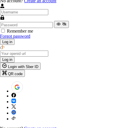
No account?
Create an account
Remember me
Forgot password
Log in
Log in
Login with Sber ID
QR code