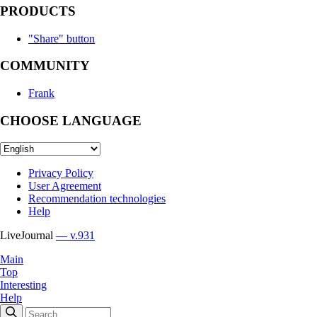
PRODUCTS
"Share" button
COMMUNITY
Frank
CHOOSE LANGUAGE
Privacy Policy
User Agreement
Recommendation technologies
Help
LiveJournal
— v.931
Main
Top
Interesting
Help