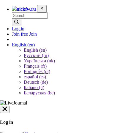
nickfw.ru
Log in
Join free
Join
English
(en)
English (en)
Русский (ru)
Українська (uk)
Français (fr)
Português (pt)
español (es)
Deutsch (de)
Italiano (it)
Беларуская (be)
Log in