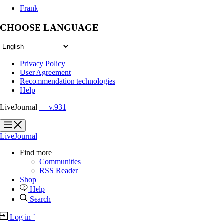
Frank
CHOOSE LANGUAGE
Privacy Policy
User Agreement
Recommendation technologies
Help
LiveJournal
— v.931
?
?
LiveJournal
Find more
Communities
RSS Reader
Shop
Help
Search
Log in
`