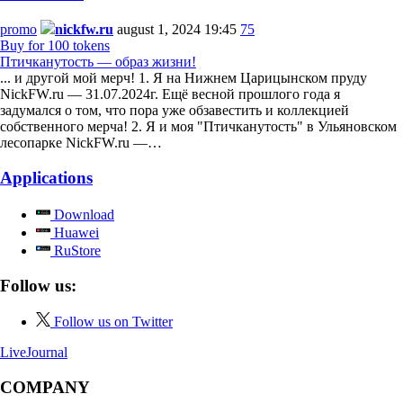
promo
nickfw.ru
august 1, 2024 19:45
75
Buy for 100 tokens
Птичканутость — образ жизни!
... и другой мой мерч! 1. Я на Нижнем Царицынском пруду
NickFW.ru — 31.07.2024г. Ещё весной прошлого года я
задумался о том, что пора уже обзавестить и коллекцией
собственного мерча! 2. Я и моя "Птичканутость" в Ульяновском
лесопарке NickFW.ru —…
Applications
Download
Huawei
RuStore
Follow us:
Follow us on Twitter
LiveJournal
COMPANY