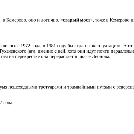
, в Кемерово, оно и логично, «
старый мост
», тоже в Кемерово им
велось с 1972 года, в 1981 году был сдан в эксплуатацию. Этот
Тухачевского (ага, именно с ней, хотя они идут почти параллел
 там на перекрёстке она перерастает в шоссе Леонова.
!
умя пешеходными тротуарами и трамвайными путями с реверсивн
7 года: