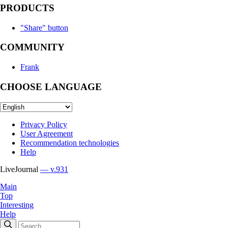
PRODUCTS
"Share" button
COMMUNITY
Frank
CHOOSE LANGUAGE
Privacy Policy
User Agreement
Recommendation technologies
Help
LiveJournal
— v.931
Main
Top
Interesting
Help