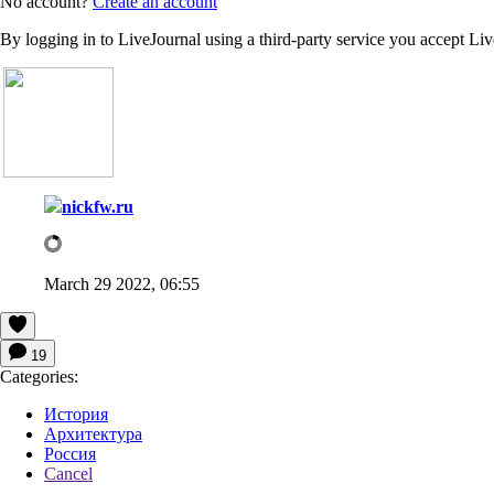
No account?
Create an account
By logging in to LiveJournal using a third-party service you accept Li
nickfw.ru
March 29 2022, 06:55
19
Categories:
История
Архитектура
Россия
Cancel