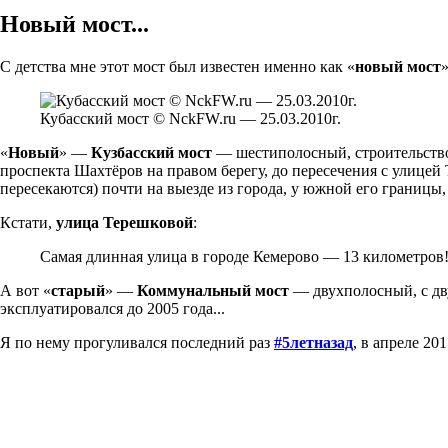
Новый мост...
С детства мне этот мост был известен именно как «
новый мост
»
Кубасский мост © NckFW.ru — 25.03.2010г.
«
Новый
» —
Кузбасский мост
— шестиполосный, строительство 
проспекта Шахтёров на правом берегу, до пересечения с улицей 
пересекаются) почти на выезде из города, у южной его границы,
Кстати,
улица Терешковой
:
Самая длинная улица в городе Кемерово — 13 километров
А вот «
старый
» —
Коммунальный мост
— двухполосный, с дв
эксплуатировался до 2005 года...
Я по нему прогуливался последний раз
#5летназад
, в апреле 201