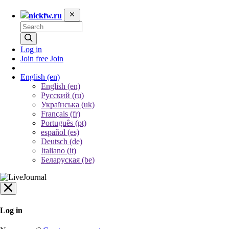
nickfw.ru
Log in
Join free
Join
English
(en)
English (en)
Русский (ru)
Українська (uk)
Français (fr)
Português (pt)
español (es)
Deutsch (de)
Italiano (it)
Беларуская (be)
Log in