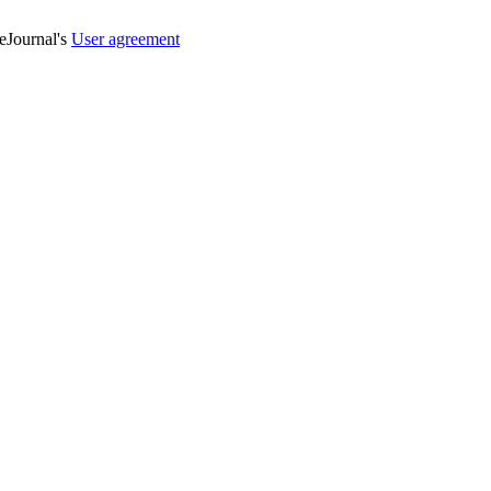
veJournal's
User agreement