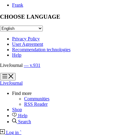
Frank
CHOOSE LANGUAGE
Privacy Policy
User Agreement
Recommendation technologies
Help
LiveJournal
— v.931
?
?
LiveJournal
Find more
Communities
RSS Reader
Shop
Help
Search
Log in
`