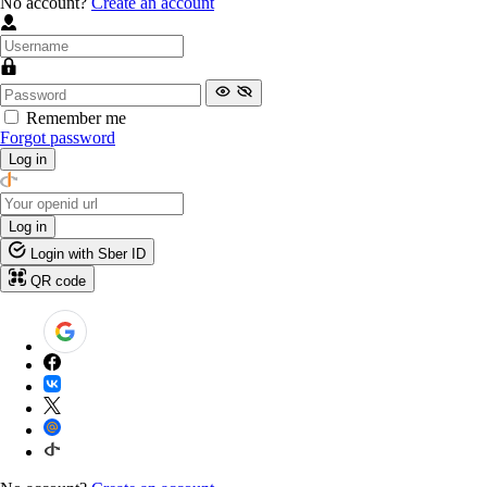
No account?
Create an account
Remember me
Forgot password
Log in
Log in
Login with Sber ID
QR code