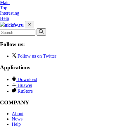
Main
Top
Interesting
Help
nickfw.ru
Follow us:
Follow us on Twitter
Applications
Download
Huawei
RuStore
COMPANY
About
News
Help