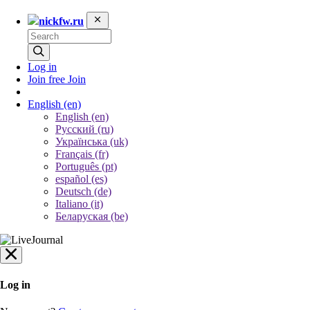
nickfw.ru
Log in
Join free
Join
English
(en)
English (en)
Русский (ru)
Українська (uk)
Français (fr)
Português (pt)
español (es)
Deutsch (de)
Italiano (it)
Беларуская (be)
Log in