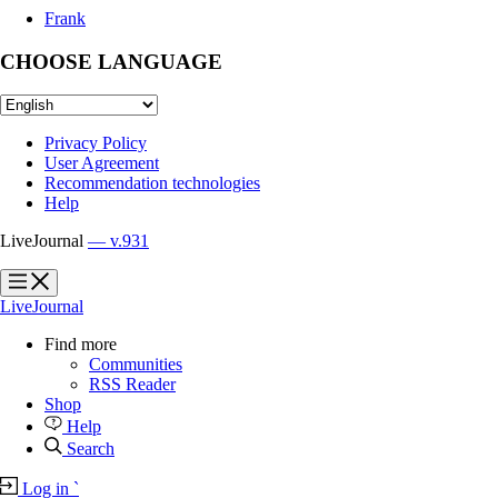
Frank
CHOOSE LANGUAGE
Privacy Policy
User Agreement
Recommendation technologies
Help
LiveJournal
— v.931
?
?
LiveJournal
Find more
Communities
RSS Reader
Shop
Help
Search
Log in
`