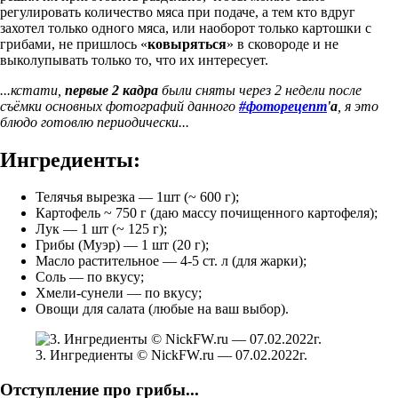
регулировать количество мяса при подаче, а тем кто вдруг
захотел только одного мяса, или наоборот только картошки с
грибами, не пришлось «
ковыряться
» в сковороде и не
выколупывать только то, что их интересует.
...кстати,
первые 2 кадра
были сняты через 2 недели после
съёмки основных фотографий данного
#фоторецепт
'а
, я это
блюдо готовлю периодически...
Ингредиенты:
Телячья вырезка — 1шт (~ 600 г);
Картофель ~ 750 г (даю массу почищенного картофеля);
Лук — 1 шт (~ 125 г);
Грибы (Муэр) — 1 шт (20 г);
Масло растительное — 4-5 ст. л (для жарки);
Соль — по вкусу;
Хмели-сунели — по вкусу;
Овощи для салата (любые на ваш выбор).
3. Ингредиенты © NickFW.ru — 07.02.2022г.
Отступление про грибы...