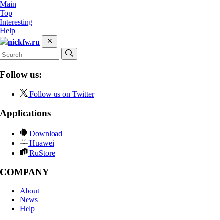
Main
Top
Interesting
Help
nickfw.ru
Follow us:
Follow us on Twitter
Applications
Download
Huawei
RuStore
COMPANY
About
News
Help