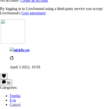
No account?
Create an account
By logging in to LiveJournal using a third-party service you accept
LiveJournal's
User agreement
nickfw.ru
April 3 2022, 19:59
34
Categories:
Грибы
Еда
Cancel