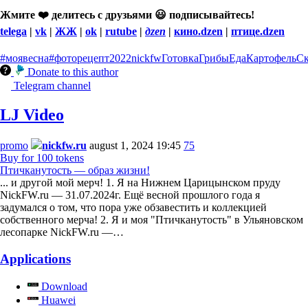
Жмите ❤️ делитесь с друзьями
😃
подписывайтесь!
telega
|
vk
|
ЖЖ
|
ok
|
rutube
|
дzen
|
кино.dzen
|
птице.dzen
#моявесна
#фоторецепт
2022
nickfw
Готовка
Грибы
Еда
Картофель
Ск
Donate to this author
Telegram channel
LJ Video
promo
nickfw.ru
august 1, 2024 19:45
75
Buy for 100 tokens
Птичканутость — образ жизни!
... и другой мой мерч! 1. Я на Нижнем Царицынском пруду
NickFW.ru — 31.07.2024г. Ещё весной прошлого года я
задумался о том, что пора уже обзавестить и коллекцией
собственного мерча! 2. Я и моя "Птичканутость" в Ульяновском
лесопарке NickFW.ru —…
Applications
Download
Huawei