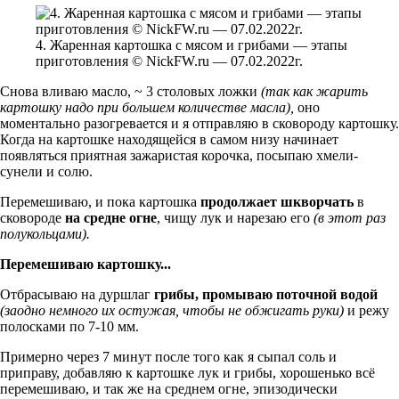
4. Жаренная картошка с мясом и грибами — этапы
приготовления © NickFW.ru — 07.02.2022г.
Снова вливаю масло, ~ 3 столовых ложки
(так как жарить
картошку надо при большем количестве масла),
оно
моментально разогревается и я отправляю в сковороду картошку.
Когда на картошке находящейся в самом низу начинает
появляться приятная зажаристая корочка, посыпаю хмели-
сунели и солю.
Перемешиваю, и пока картошка
продолжает шкворчать
в
сковороде
на средне огне
, чищу лук и нарезаю его
(в этот раз
полукольцами).
Перемешиваю картошку...
Отбрасываю на дуршлаг
грибы, промываю поточной водой
(заодно немного их остужая, чтобы не обжигать руки)
и режу
полосками по 7-10 мм.
Примерно через 7 минут после того как я сыпал соль и
приправу, добавляю к картошке лук и грибы, хорошенько всё
перемешиваю, и так же на среднем огне, эпизодически