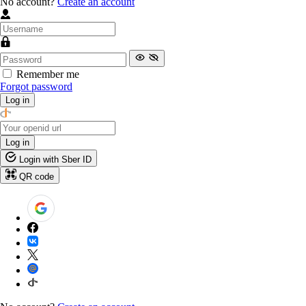
No account?
Create an account
Remember me
Forgot password
Log in
Log in
Login with Sber ID
QR code