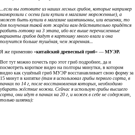
...если вы готовите из наших лесных грибов, которые например
наморозили с осени (или купили в магазине мороженные), а
может быть купили в магазине шампиньоны, или вешенки, то
для получения такой вот жарёхи вам действительно придётся
разбить готовку на 3 этапа, ибо все выше перечисленные
варианты грибов дадут в картошку много влаги и она
получится больше тушёная, чем жаренная...
Я же применяю «
китайский древесный гриб
» —
МУЭР.
Вот тут можно почесть про этот гриб подробнее, да и
посмотреть короткое видео на полторы минутки, в котором
видно как сушёный гриб МУЭР восстанавливает свою форму за
15 минут в кипятке
(там я использовал грибы первого сорта, в
пачках по 14 г, после восстановления которых, необходимо
убирать жёсткие ножки. Сейчас я использую грибы высшего
сорта, они идут в пачках на 20 г, и ножек в себе не содержат,
только шляпки):