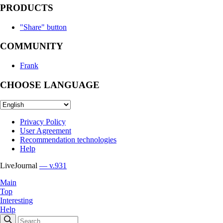
PRODUCTS
"Share" button
COMMUNITY
Frank
CHOOSE LANGUAGE
Privacy Policy
User Agreement
Recommendation technologies
Help
LiveJournal
— v.931
Main
Top
Interesting
Help