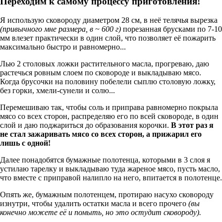
Переходим к самому процессу приготовления!
Я использую сковороду диаметром 28 см, в неё телячья вырезка
(привычного мне размера, в ~ 600 г)
порезанная брусками по 7-10
мм влезет практически в один слой, что позволяет её пожарить
максимально быстро и равномерно...
Лью 2 столовых ложки растительного масла, прогреваю, даю
растечься ровным слоем по сковороде и выкладываю мясо.
Когда брусочки на половину побелели сыплю столовую ложку,
без горки, хмели-сунели и солю...
Перемешиваю так, чтобы соль и приправа равномерно покрыла
мясо со всех сторон, распределяю его по всей сковороде, в один
слой и даю поджариться до образования корочки.
В этот раз я
не стал зажаривать мясо со всех сторон, а прижарил его
лишь с одной!
Далее понадобятся бумажные полотенца, которыми в 3 слоя я
устилаю тарелку и выкладываю туда жареное мясо, пусть масло,
что вместе с приправой налипло на него, впитается в полотенце.
Опять же, бумажным полотенцем, протираю насухо сковороду
изнутри, чтобы удалить остатки масла и всего прочего
(вы
конечно можете её и помыть, но это остудит сковороду).