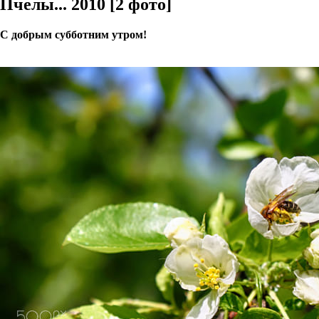
Пчелы... 2010 [2 фото]
С добрым субботним утром!