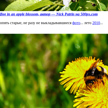
Bee in an apple blossom, автор — Nick Patrin на 500px.com
опять старые, не разу не выкладывавшиеся
фото
... лето
2010
...