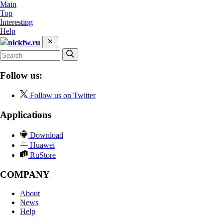
Main
Top
Interesting
Help
nickfw.ru
Follow us:
Follow us on Twitter
Applications
Download
Huawei
RuStore
COMPANY
About
News
Help