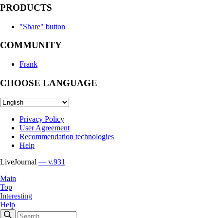
PRODUCTS
"Share" button
COMMUNITY
Frank
CHOOSE LANGUAGE
Privacy Policy
User Agreement
Recommendation technologies
Help
LiveJournal
— v.931
Main
Top
Interesting
Help