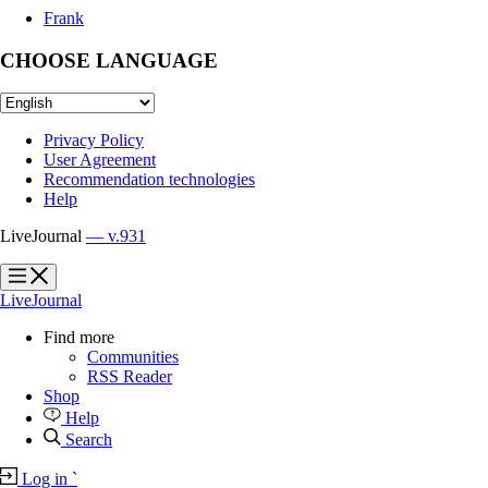
Frank
CHOOSE LANGUAGE
Privacy Policy
User Agreement
Recommendation technologies
Help
LiveJournal
— v.931
?
?
LiveJournal
Find more
Communities
RSS Reader
Shop
Help
Search
Log in
`