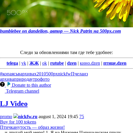
bumblebee on dandelion, автор — Nick Patrin на 500px.com
Следи за обновлениями там где тебе удобнее:
telega
|
vk
|
ЖЖ
|
ok
|
rutube
|
dzen
|
кино.dzen
|
птице.dzen
#копаясьвархивах
2010
500px
nickfw
Пчела
из
архива
природа
утро
фото
Donate to this author
Telegram channel
LJ Video
promo
nickfw.ru
august 1, 2024 19:45
75
Buy for 100 tokens
Птичканутость — образ жизни!
... и другой мой мерч! 1. Я на Нижнем Царицынском пруду