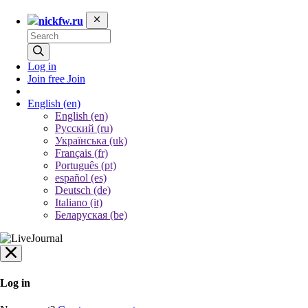
nickfw.ru
Log in
Join free
Join
English
(en)
English (en)
Русский (ru)
Українська (uk)
Français (fr)
Português (pt)
español (es)
Deutsch (de)
Italiano (it)
Беларуская (be)
Log in