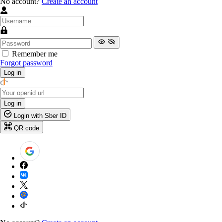
No account?
Create an account
Remember me
Forgot password
Log in
Log in
Login with Sber ID
QR code