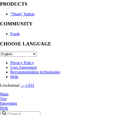
PRODUCTS
"Share" button
COMMUNITY
Frank
CHOOSE LANGUAGE
Privacy Policy
User Agreement
Recommendation technologies
Help
LiveJournal
— v.931
Main
Top
Interesting
Help