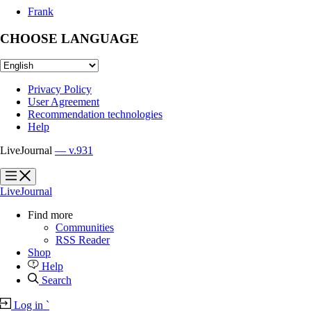
Frank
CHOOSE LANGUAGE
Privacy Policy
User Agreement
Recommendation technologies
Help
LiveJournal
— v.931
?
?
LiveJournal
Find more
Communities
RSS Reader
Shop
Help
Search
Log in
`