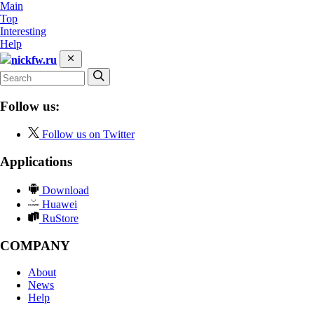
Main
Top
Interesting
Help
nickfw.ru
Follow us:
Follow us on Twitter
Applications
Download
Huawei
RuStore
COMPANY
About
News
Help