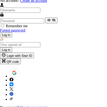
No account?
Create an account
Remember me
Forgot password
Log in
Log in
Login with Sber ID
QR code