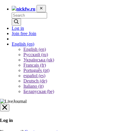
nickfw.ru
Log in
Join free
Join
English
(en)
English (en)
Русский (ru)
Українська (uk)
Français (fr)
Português (pt)
español (es)
Deutsch (de)
Italiano (it)
Беларуская (be)
Log in