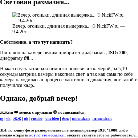
Световая размазня...
Вечер, огоньки, длинная выдержка... © NickFW.ru —
9.4.20г.
Собственно, а что тут написать?
Поставил на камере режим приоритет диафрагмы,
ISO: 200
,
диафрагму
f/8
...
Нажал спуск затвора и немного пошевелил камерой, за 5,19
секунды матрица камеры накопила свет, а так как сама по себе
камера находилась в процессе хаотичного движения, вот такой и
получился кадр...
Однако, добрый вечер!
ЖЖми ❤️ делись с друзьями
😃
подписывайся!
tg
|
vk
|
ЖЖ
|
ok
|
rutube
|
vkvideo
|
дzen
|
кино.dzen
|
птице.dzen
ЗЫ:
по клику фото разворачивается в полный размер 1920*1080, либо
можно открыть
вот по этой ссылке
... можете утянуть себе на рабочий стол...