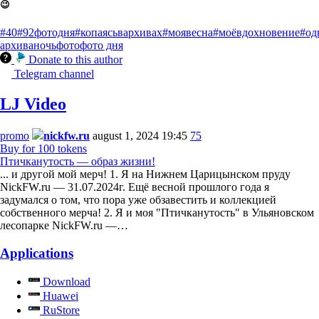
😉
#40
#92фотодня
#копаясьвархивах
#моявесна
#моёвдохновение
#од
архива
ночь
фото
фото дня
Donate to this author
Telegram channel
LJ Video
promo
nickfw.ru
august 1, 2024 19:45
75
Buy for 100 tokens
Птичканутость — образ жизни!
... и другой мой мерч! 1. Я на Нижнем Царицынском пруду
NickFW.ru — 31.07.2024г. Ещё весной прошлого года я
задумался о том, что пора уже обзавестить и коллекцией
собственного мерча! 2. Я и моя "Птичканутость" в Ульяновском
лесопарке NickFW.ru —…
Applications
Download
Huawei
RuStore