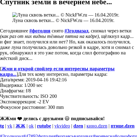
Спутник земли в вечернем небе...
Луна сквозь ветки... © NickFW.ru — 16.04.2019г.
Сегодняшнее
#фотодня
снято
#3годназад
, снимал через ветки
(как раз от них видны тёмные пятна на кадре)
, щёлкнул кадр...
и фиг знает, получился или нет? Но, как оказалось получился,
даже луна получилась довольно резкой в кадре, хотя и снимал с
рук, обнаружил я это уже потом, когда слил фотографию на
жёсткий диск...
[
Жми и открой спойлер если интересны параметры
кадра...
]
Для тех кому интересно, параметры кадра:
Дата/время: 2019-04-16 19:42:16
Выдержка: 1/200 sec
Диафрагма: f/8
Чувствительность: ISO 200
Экспокоррекция: -2 EV
Фокусное расстояние: 300 mm
ЖЖми ❤️ делись с друзьями
😃
подписывайся!
tg
|
vk
|
ЖЖ
|
ok
|
rutube
|
vkvideo
|
dzen
|
кино.dzen
|
птице.dzen
#3годназад
#47
#92фотодня
#копаясьвархивах
#моявесна
#однофот