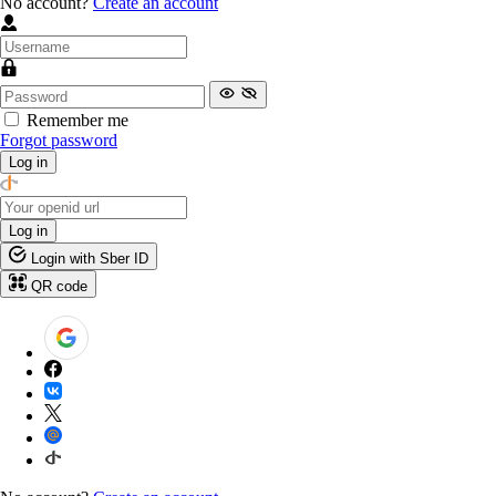
No account?
Create an account
Remember me
Forgot password
Log in
Log in
Login with Sber ID
QR code