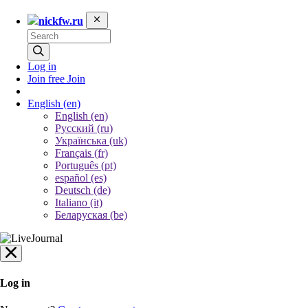
nickfw.ru
Log in
Join free
Join
English
(en)
English (en)
Русский (ru)
Українська (uk)
Français (fr)
Português (pt)
español (es)
Deutsch (de)
Italiano (it)
Беларуская (be)
Log in