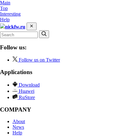
Main
Top
Interesting
Help
nickfw.ru
Follow us:
Follow us on Twitter
Applications
Download
Huawei
RuStore
COMPANY
About
News
Help