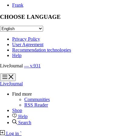
Frank
CHOOSE LANGUAGE
Privacy Policy
User Agreement
Recommendation technologies
Help
LiveJournal
— v.931
?
?
LiveJournal
Find more
Communities
RSS Reader
Shop
Help
Search
Log in
`