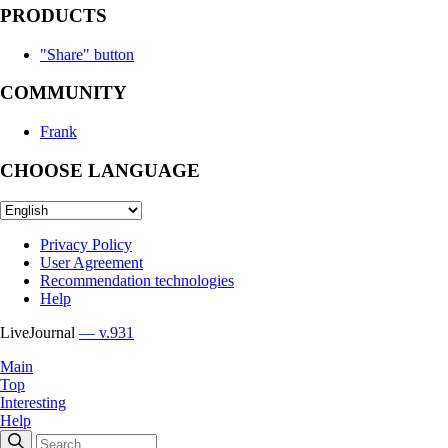
PRODUCTS
"Share" button
COMMUNITY
Frank
CHOOSE LANGUAGE
Privacy Policy
User Agreement
Recommendation technologies
Help
LiveJournal
— v.931
Main
Top
Interesting
Help