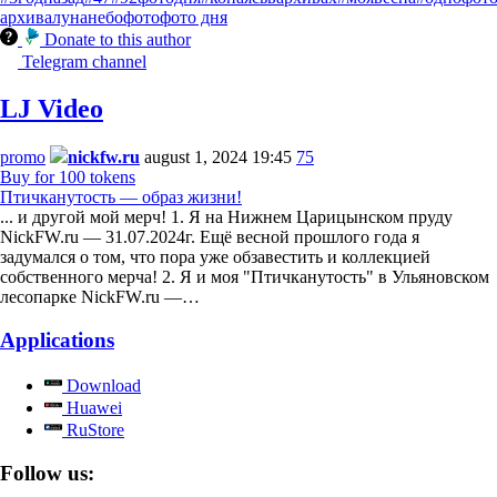
архива
луна
небо
фото
фото дня
Donate to this author
Telegram channel
LJ Video
promo
nickfw.ru
august 1, 2024 19:45
75
Buy for 100 tokens
Птичканутость — образ жизни!
... и другой мой мерч! 1. Я на Нижнем Царицынском пруду
NickFW.ru — 31.07.2024г. Ещё весной прошлого года я
задумался о том, что пора уже обзавестить и коллекцией
собственного мерча! 2. Я и моя "Птичканутость" в Ульяновском
лесопарке NickFW.ru —…
Applications
Download
Huawei
RuStore
Follow us: