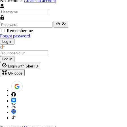
No account?
Create an account
Remember me
Forgot password
Log in
Log in
Login with Sber ID
QR code