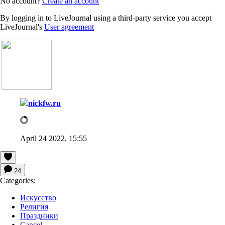
No account?
Create an account
By logging in to LiveJournal using a third-party service you accept
LiveJournal's
User agreement
nickfw.ru
April 24 2022, 15:55
24
Categories:
Искусство
Религия
Праздники
Cancel