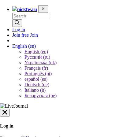
nickfw.ru
Log in
Join free
Join
English
(en)
English (en)
Русский (ru)
Українська (uk)
Français (fr)
Português (pt)
español (es)
Deutsch (de)
Italiano (it)
Беларуская (be)
Log in