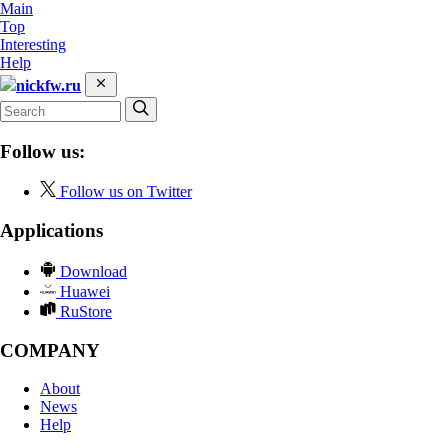
Main
Top
Interesting
Help
nickfw.ru
Follow us:
Follow us on Twitter
Applications
Download
Huawei
RuStore
COMPANY
About
News
Help