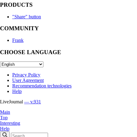
PRODUCTS
"Share" button
COMMUNITY
Frank
CHOOSE LANGUAGE
Privacy Policy
User Agreement
Recommendation technologies
Help
LiveJournal
— v.931
Main
Top
Interesting
Help