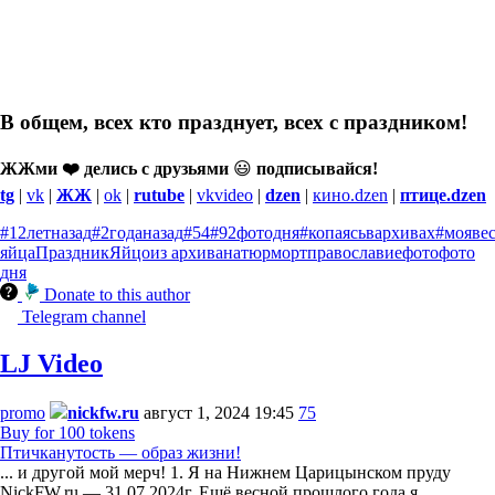
В общем,
всех
кто празднует, всех
с праздником!
ЖЖми ❤️ делись с друзьями
😃
подписывайся!
tg
|
vk
|
ЖЖ
|
ok
|
rutube
|
vkvideo
|
dzen
|
кино.dzen
|
птице.dzen
#12летназад
#2годаназад
#54
#92фотодня
#копаясьвархивах
#мояве
яйца
Праздник
Яйцо
из архива
натюрморт
православие
фото
фото
дня
Donate to this author
Telegram channel
LJ Video
promo
nickfw.ru
август 1, 2024 19:45
75
Buy for 100 tokens
Птичканутость — образ жизни!
... и другой мой мерч! 1. Я на Нижнем Царицынском пруду
NickFW.ru — 31.07.2024г. Ещё весной прошлого года я