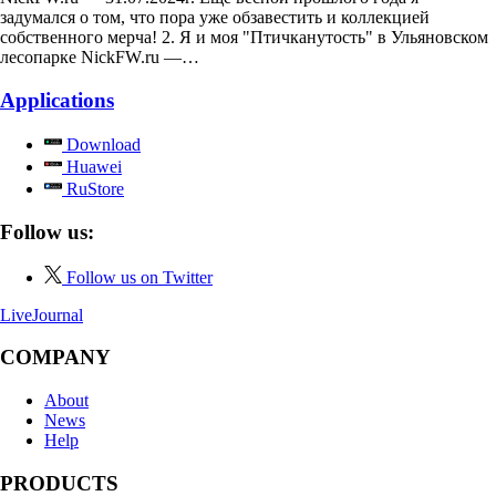
задумался о том, что пора уже обзавестить и коллекцией
собственного мерча! 2. Я и моя "Птичканутость" в Ульяновском
лесопарке NickFW.ru —…
Applications
Download
Huawei
RuStore
Follow us:
Follow us on Twitter
LiveJournal
COMPANY
About
News
Help
PRODUCTS