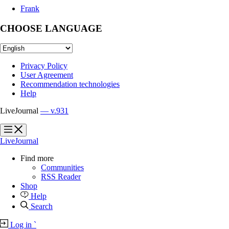
Frank
CHOOSE LANGUAGE
Privacy Policy
User Agreement
Recommendation technologies
Help
LiveJournal
— v.931
?
?
LiveJournal
Find more
Communities
RSS Reader
Shop
Help
Search
Log in
`