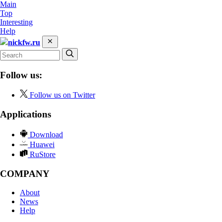
Main
Top
Interesting
Help
nickfw.ru
Follow us:
Follow us on Twitter
Applications
Download
Huawei
RuStore
COMPANY
About
News
Help