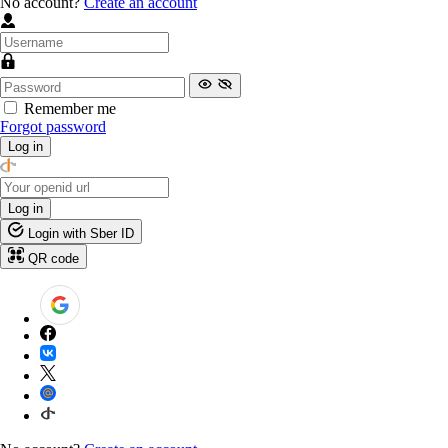
No account?
Create an account
Remember me
Forgot password
Log in
Log in
Login with Sber ID
QR code