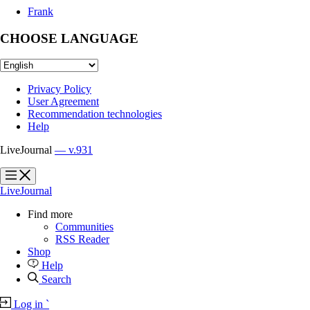
Frank
CHOOSE LANGUAGE
Privacy Policy
User Agreement
Recommendation technologies
Help
LiveJournal
— v.931
?
?
LiveJournal
Find more
Communities
RSS Reader
Shop
Help
Search
Log in
`