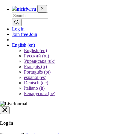
nickfw.ru
Log in
Join free
Join
English
(en)
English (en)
Русский (ru)
Українська (uk)
Français (fr)
Português (pt)
español (es)
Deutsch (de)
Italiano (it)
Беларуская (be)
Log in