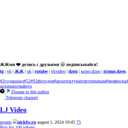
ЖЖми ❤️ делись с друзьями
😃
подписывайся!
tg
|
vk
|
ЖЖ
|
ok
|
rutube
|
vkvideo
|
dzen
|
кино.dzen
|
птице.dzen
#2годаназад
#52
#92фотодня
#архитектураповторникам
#моявесна
архива
ночь
фото
Donate to this author
Telegram channel
LJ Video
promo
nickfw.ru
august 1, 2024 19:45
75
Buy for 100 tokens