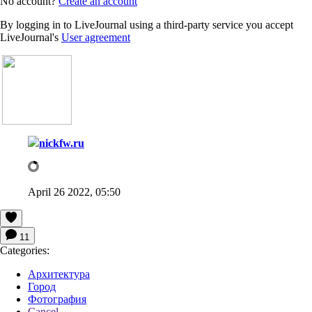
No account?
Create an account
By logging in to LiveJournal using a third-party service you accept
LiveJournal's
User agreement
nickfw.ru
April 26 2022, 05:50
11
Categories:
Архитектура
Город
Фотография
Cancel