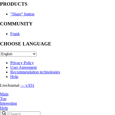
PRODUCTS
"Share" button
COMMUNITY
Frank
CHOOSE LANGUAGE
Privacy Policy
User Agreement
Recommendation technologies
Help
LiveJournal
— v.931
Main
Top
Interesting
Help