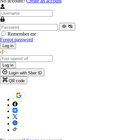
No account?
Create an account
Remember me
Forgot password
Log in
Log in
Login with Sber ID
QR code