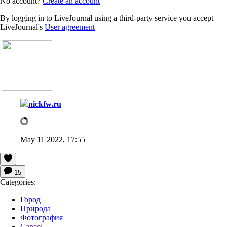
No account?
Create an account
By logging in to LiveJournal using a third-party service you accept
LiveJournal's
User agreement
nickfw.ru
May 11 2022, 17:55
15
Categories:
Город
Природа
Фотография
Cancel