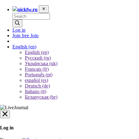
nickfw.ru
Log in
Join free
Join
English
(en)
English (en)
Русский (ru)
Українська (uk)
Français (fr)
Português (pt)
español (es)
Deutsch (de)
Italiano (it)
Беларуская (be)
Log in