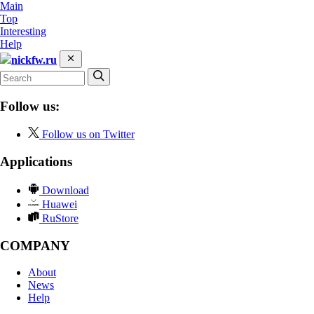
Main
Top
Interesting
Help
nickfw.ru
Follow us:
Follow us on Twitter
Applications
Download
Huawei
RuStore
COMPANY
About
News
Help