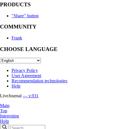
PRODUCTS
"Share" button
COMMUNITY
Frank
CHOOSE LANGUAGE
Privacy Policy
User Agreement
Recommendation technologies
Help
LiveJournal
— v.931
Main
Top
Interesting
Help