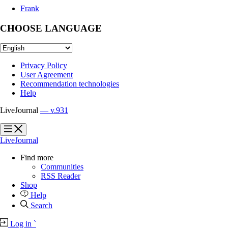
Frank
CHOOSE LANGUAGE
Privacy Policy
User Agreement
Recommendation technologies
Help
LiveJournal
— v.931
?
?
LiveJournal
Find more
Communities
RSS Reader
Shop
Help
Search
Log in
`