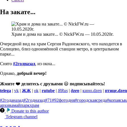
На закате...
Храм и дома на закате... © NickFW.ru — 10.05.2020г.
Очередной вид на храм Сергия Радонежского, что находится в
Солнцево, близ одноимённой станции метро, в центральном
парке...
Снято
#2годназад
, из окна...
Однако,
добрый вечер!
Жмите ❤️ делитесь с друзьями
😃
подписывайтесь!
telega
|
vk
|
ЖЖ
|
ok
|
rutube
|
ЯRus
|
дzen
|
кино.dzen
|
птице.dzen
#2годаназад
#2годназад
#71
#92фотодня
#городскаясреда
#копаясьв
архива
май
парк
храм
Donate to this author
Telegram channel