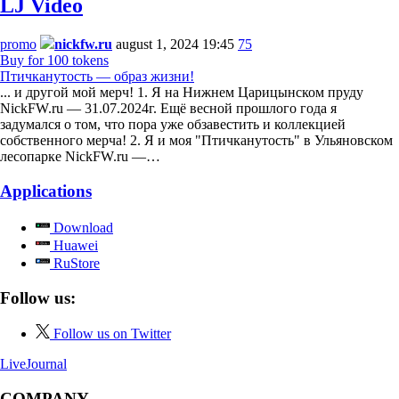
LJ Video
promo
nickfw.ru
august 1, 2024 19:45
75
Buy for 100 tokens
Птичканутость — образ жизни!
... и другой мой мерч! 1. Я на Нижнем Царицынском пруду
NickFW.ru — 31.07.2024г. Ещё весной прошлого года я
задумался о том, что пора уже обзавестить и коллекцией
собственного мерча! 2. Я и моя "Птичканутость" в Ульяновском
лесопарке NickFW.ru —…
Applications
Download
Huawei
RuStore
Follow us:
Follow us on Twitter
LiveJournal
COMPANY