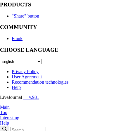
PRODUCTS
"Share" button
COMMUNITY
Frank
CHOOSE LANGUAGE
Privacy Policy
User Agreement
Recommendation technologies
Help
LiveJournal
— v.931
Main
Top
Interesting
Help