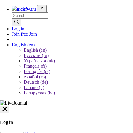
nickfw.ru
Log in
Join free
Join
English
(en)
English (en)
Русский (ru)
Українська (uk)
Français (fr)
Português (pt)
español (es)
Deutsch (de)
Italiano (it)
Беларуская (be)
Log in