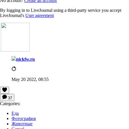
No account?
Create an account
By logging in to LiveJournal using a third-party service you accept
LiveJournal's
User agreement
nickfw.ru
May 20 2022, 08:55
37
Categories:
Еда
Фотография
Животные
Cancel