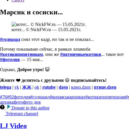
Марсик и сосиски...
котег... © NickFW.ru — 15.05.2021г.
#годназад
снял этот кадр, но так и не показал...
Потому показываю сейчас, в рамках хешмоба
#котикипопятницам
, они же
#пятничныекотики
... такое вот
#фотодня
— 15 мая...
Однако,
Доброе утро!
😺
Жмите ❤️ делитесь с друзьями
😃
подписывайтесь!
telega
|
vk
|
ЖЖ
|
ok
|
rutube
|
dzen
|
кино.dzen
|
птице.dzen
#76
#92фотодня
#годназад
#копаясьвархивах
#котикипопятницам
#
архива
фото
фото дня
Donate to this author
Telegram channel
LJ Video