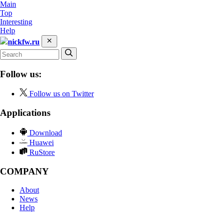
Main
Top
Interesting
Help
nickfw.ru
Follow us:
Follow us on Twitter
Applications
Download
Huawei
RuStore
COMPANY
About
News
Help