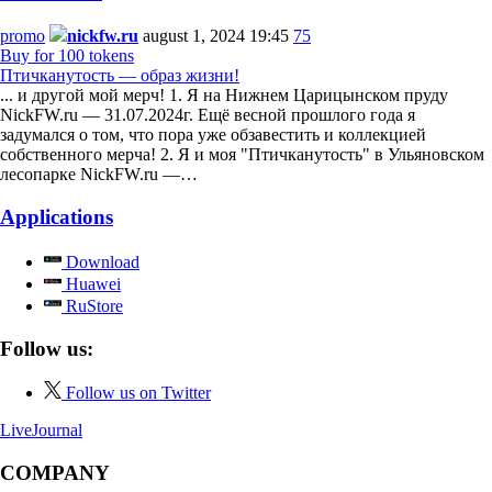
promo
nickfw.ru
august 1, 2024 19:45
75
Buy for 100 tokens
Птичканутость — образ жизни!
... и другой мой мерч! 1. Я на Нижнем Царицынском пруду
NickFW.ru — 31.07.2024г. Ещё весной прошлого года я
задумался о том, что пора уже обзавестить и коллекцией
собственного мерча! 2. Я и моя "Птичканутость" в Ульяновском
лесопарке NickFW.ru —…
Applications
Download
Huawei
RuStore
Follow us:
Follow us on Twitter
LiveJournal
COMPANY