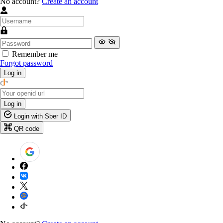
No account?
Create an account
Remember me
Forgot password
Log in
Log in
Login with Sber ID
QR code