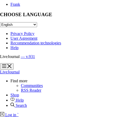
Frank
CHOOSE LANGUAGE
Privacy Policy
User Agreement
Recommendation technologies
Help
LiveJournal
— v.931
?
?
LiveJournal
Find more
Communities
RSS Reader
Shop
Help
Search
Log in
`