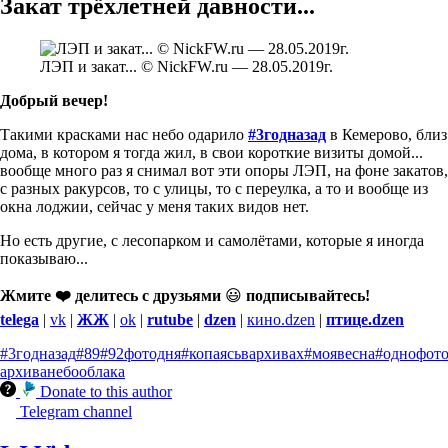
Закат трёхлетней давности...
ЛЭП и закат... © NickFW.ru — 28.05.2019г.
Добрый вечер!
Такими красками нас небо одарило
#3годназад
в Кемерово, близ
дома, в котором я тогда жил, в свои короткие визиты домой...
вообще много раз я снимал вот эти опоры ЛЭП, на фоне закатов,
с разных ракурсов, то с улицы, то с переулка, а то и вообще из
окна лоджии, сейчас у меня таких видов нет.
Но есть другие, с лесопарком и самолётами, которые я иногда
показываю...
Жмите ❤️ делитесь с друзьями
😃
подписывайтесь!
telega
|
vk
|
ЖЖ
|
ok
|
rutube
|
dzen
|
кино.dzen
|
птице.dzen
#3годназад
#89
#92фотодня
#копаясьвархивах
#моявесна
#однофот
архива
небо
облака
Donate to this author
Telegram channel