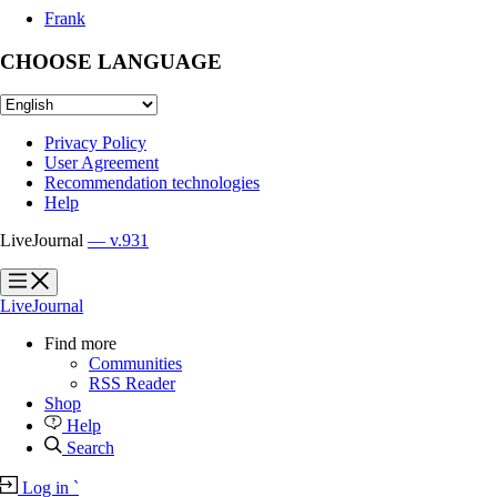
Frank
CHOOSE LANGUAGE
Privacy Policy
User Agreement
Recommendation technologies
Help
LiveJournal
— v.931
?
?
LiveJournal
Find more
Communities
RSS Reader
Shop
Help
Search
Log in
`