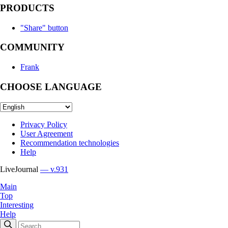
PRODUCTS
"Share" button
COMMUNITY
Frank
CHOOSE LANGUAGE
Privacy Policy
User Agreement
Recommendation technologies
Help
LiveJournal
— v.931
Main
Top
Interesting
Help