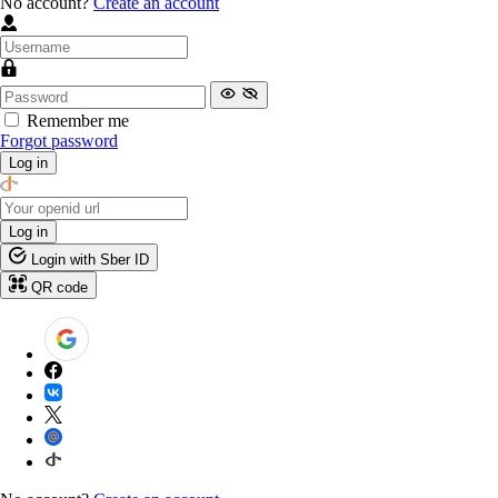
No account?
Create an account
Remember me
Forgot password
Log in
Log in
Login with Sber ID
QR code