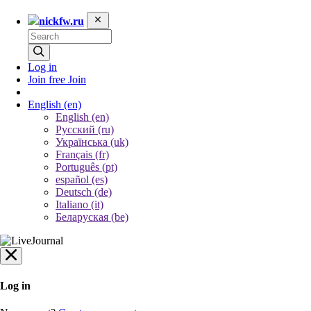
nickfw.ru
Log in
Join free
Join
English
(en)
English (en)
Русский (ru)
Українська (uk)
Français (fr)
Português (pt)
español (es)
Deutsch (de)
Italiano (it)
Беларуская (be)
Log in