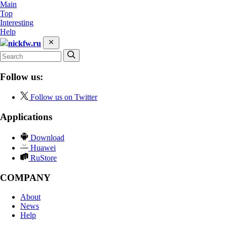
Main
Top
Interesting
Help
nickfw.ru
Follow us:
Follow us on Twitter
Applications
Download
Huawei
RuStore
COMPANY
About
News
Help