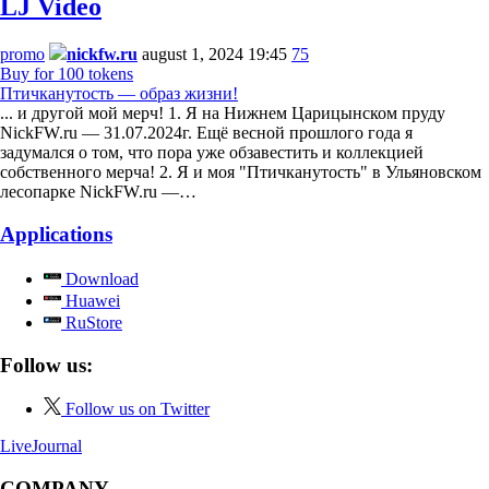
LJ Video
promo
nickfw.ru
august 1, 2024 19:45
75
Buy for 100 tokens
Птичканутость — образ жизни!
... и другой мой мерч! 1. Я на Нижнем Царицынском пруду
NickFW.ru — 31.07.2024г. Ещё весной прошлого года я
задумался о том, что пора уже обзавестить и коллекцией
собственного мерча! 2. Я и моя "Птичканутость" в Ульяновском
лесопарке NickFW.ru —…
Applications
Download
Huawei
RuStore
Follow us:
Follow us on Twitter
LiveJournal
COMPANY