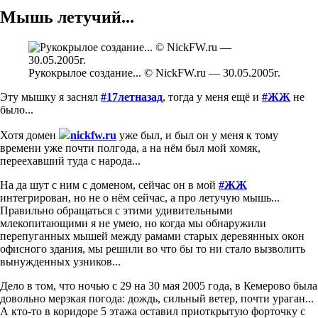
Мышь летучий...
Рукокрылое создание... © NickFW.ru — 30.05.2005г.
Эту мышку я заснял
#17летназад
, тогда у меня ещё и
#ЖЖ
не
было...
Хотя домен
nickfw.ru
уже был, и был он у меня к тому
времени уже почти полгода, а на нём был мой хомяк,
переехавший туда с народа...
На да шут с ним с доменом, сейчас он в мой
#ЖЖ
интегрирован, но не о нём сейчас, а про летучую мышь...
Правильно обращаться с этими удивительными
млекопитающими я не умею, но когда мы обнаружили
перепуганных мышей между рамами старых деревянных окон
офисного здания, мы решили во что бы то ни стало вызволить
вынужденных узников...
Дело в том, что ночью с 29 на 30 мая 2005 года, в Кемерово была
довольно мерзкая погода: дождь, сильный ветер, почти ураган...
А кто-то в коридоре 5 этажа оставил приоткрытую форточку с