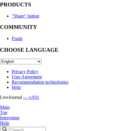
PRODUCTS
"Share" button
COMMUNITY
Frank
CHOOSE LANGUAGE
Privacy Policy
User Agreement
Recommendation technologies
Help
LiveJournal
— v.931
Main
Top
Interesting
Help