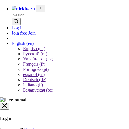
nickfw.ru
Log in
Join free
Join
English
(en)
English (en)
Русский (ru)
Українська (uk)
Français (fr)
Português (pt)
español (es)
Deutsch (de)
Italiano (it)
Беларуская (be)
Log in