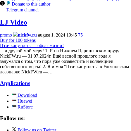
Donate to this author
Telegram channel
LJ Video
promo
nickfw.ru
august 1, 2024 19:45
75
Buy for 100 tokens
Птичканутость — образ жизни!
... и другой мой мерч! 1. Я на Нижнем Царицынском пруду
NickFW.ru — 31.07.2024г. Ещё весной прошлого года я
задумался о том, что пора уже обзавестить и коллекцией
собственного мерча! 2. Я и моя "Птичканутость" в Ульяновском
лесопарке NickFW.ru —…
Applications
Download
Huawei
RuStore
Follow us:
Follow us on Twitter