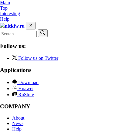
Main
Top
Interesting
Help
nickfw.ru
Follow us:
Follow us on Twitter
Applications
Download
Huawei
RuStore
COMPANY
About
News
Help