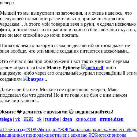
вечера.
Мышей то мы выпустили из заточения, и я очень надеюсь, что
следующей ночью они разлетелись по привычным для них
чердакам... А этого мой товарищ взял в руки, я сделал несколько
фото, и после мы его отправили в один из близ лежащих кустов,
где он мог спокойно до ночи поспать.
Попыток чем-то накормить мы не делали ибо я тогда даже не
знал вообще, что эти милые создания питаются насекомыми...
Это сейчас я бы при обнаружении вот таких узников первым
делом обратился бы к
Максу Рублёву
metroelf
, либо
напрямую, либо через его отдельный журнал посвящённый этим
созданиям
batspas
...
Даже если бы не в Москве сие произошло, уверен, Макс
подсказал бы что делать! Но в те года я не был с ним знаком
даже виртуально...
Жмите ❤️ делитесь с друзьями
😃
подписывайтесь!
telega
|
vk
|
ЖЖ
|
ok
|
rutube
|
dzen
|
кино.dzen
|
птице.dzen
#17летназад
#91
#92фотодня
#ЖЖ
#копаясьвархивах
#моявесна
#од
мыши
дикая природа
животные
из архива
о ЖЖистах
природа