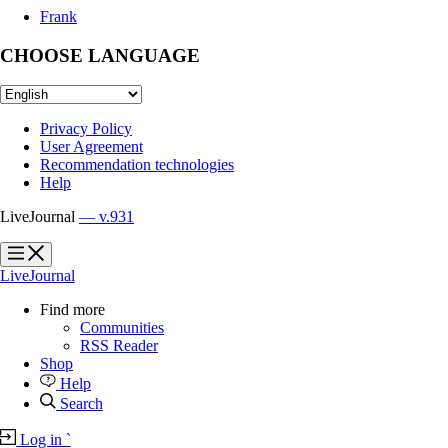
Frank
CHOOSE LANGUAGE
Privacy Policy
User Agreement
Recommendation technologies
Help
LiveJournal
— v.931
?
?
LiveJournal
Find more
Communities
RSS Reader
Shop
Help
Search
Log in
`