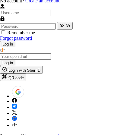
No account?
Create an account
Remember me
Forgot password
Log in
Log in
Login with Sber ID
QR code