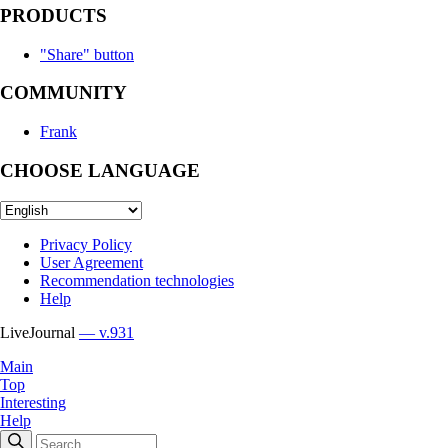
PRODUCTS
"Share" button
COMMUNITY
Frank
CHOOSE LANGUAGE
Privacy Policy
User Agreement
Recommendation technologies
Help
LiveJournal
— v.931
Main
Top
Interesting
Help