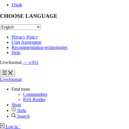
Frank
CHOOSE LANGUAGE
Privacy Policy
User Agreement
Recommendation technologies
Help
LiveJournal
— v.931
?
?
LiveJournal
Find more
Communities
RSS Reader
Shop
Help
Search
Log in
`