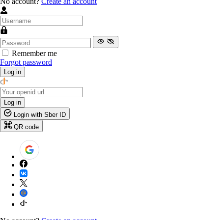
No account?
Create an account
Remember me
Forgot password
Log in
Log in
Login with Sber ID
QR code