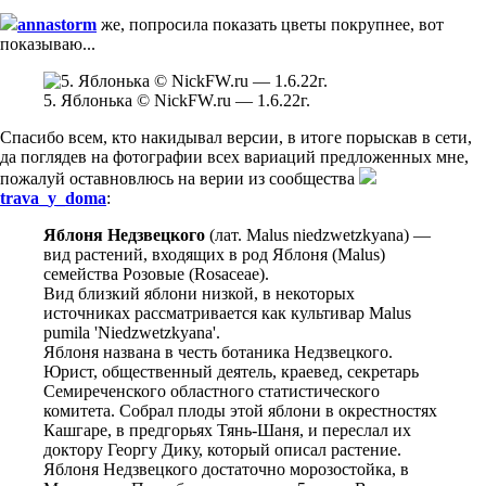
annastorm
же, попросила показать цветы покрупнее, вот
показываю...
5. Яблонька © NickFW.ru — 1.6.22г.
Спасибо всем, кто накидывал версии, в итоге порыскав в сети,
да поглядев на фотографии всех вариаций предложенных мне,
пожалуй оставновлюсь на верии из сообщества
trava_y_doma
:
Яблоня Недзвецкого
(лат. Malus niedzwetzkyana) —
вид растений, входящих в род Яблоня (Malus)
семейства Розовые (Rosaceae).
Вид близкий яблони низкой, в некоторых
источниках рассматривается как культивар Malus
pumila 'Niedzwetzkyana'.
Яблоня названа в честь ботаника Недзвецкого.
Юрист, общественный деятель, краевед, секретарь
Семиреченского областного статистического
комитета. Собрал плоды этой яблони в окрестностях
Кашгаре, в предгорьях Тянь-Шаня, и переслал их
доктору Георгу Дику, который описал растение.
Яблоня Недзвецкого достаточно морозостойка, в