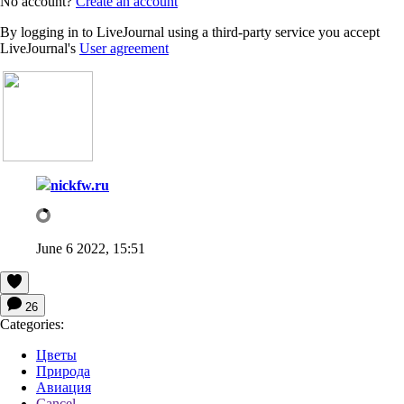
No account?
Create an account
By logging in to LiveJournal using a third-party service you accept
LiveJournal's
User agreement
nickfw.ru
June 6 2022, 15:51
26
Categories:
Цветы
Природа
Авиация
Cancel