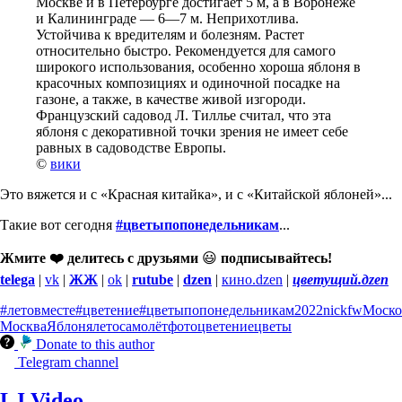
Москве и в Петербурге достигает 5 м, а в Воронеже
и Калининграде — 6—7 м. Неприхотлива.
Устойчива к вредителям и болезням. Растет
относительно быстро. Рекомендуется для самого
широкого использования, особенно хороша яблоня в
красочных композициях и одиночной посадке на
газоне, а также, в качестве живой изгороди.
Французский садовод Л. Тиллье считал, что эта
яблоня с декоративной точки зрения не имеет себе
равных в садоводстве Европы.
©
вики
Это вяжется и с «Красная китайка», и с «Китайской яблоней»...
Такие вот сегодня
#цветыпопонедельникам
...
Жмите ❤️ делитесь с друзьями
😃
подписывайтесь!
telega
|
vk
|
ЖЖ
|
ok
|
rutube
|
dzen
|
кино.dzen
|
цветущий.дzen
#летовместе
#цветение
#цветыпопонедельникам
2022
nickfw
Моско
Москва
Яблоня
лето
самолёт
фото
цветение
цветы
Donate to this author
Telegram channel
LJ Video