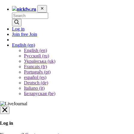
nickfw.ru
Log in
Join free
Join
English
(en)
English (en)
Русский (ru)
Українська (uk)
Français (fr)
Português (pt)
español (es)
Deutsch (de)
Italiano (it)
Беларуская (be)
Log in