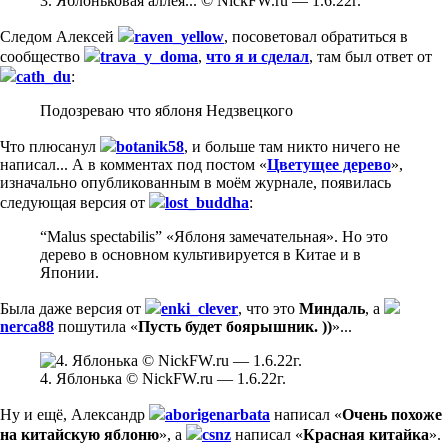
3. Яблоньковая аллея... © NickFW.ru — 1.6.22г.
Следом Алексей
raven_yellow
, посоветовал обратиться в
сообщество
trava_y_doma
,
что я и сделал
, там был ответ от
cath_du
:
Подозреваю что яблоня Недзвецкого
Что плюсанул
botanik58
, и больше там никто ничего не
написал... А в комментах под постом «
Цветущее дерево
»,
изначально опубликованным в моём журнале, появилась
следующая версия от
lost_buddha
:
“Malus spectabilis” «Яблоня замечательная». Но это
дерево в основном культивируется в Китае и в
Японии.
Была даже версия от
enki_clever
, что это
Миндаль
, а
nerca88
пошутила «
Пусть будет боярышник. ))
»...
4. Яблонька © NickFW.ru — 1.6.22г.
Ну и ещё, Александр
aborigenarbata
написал «
Очень похоже
на китайскую яблоню
», а
csnz
написал «
Красная китайка
».