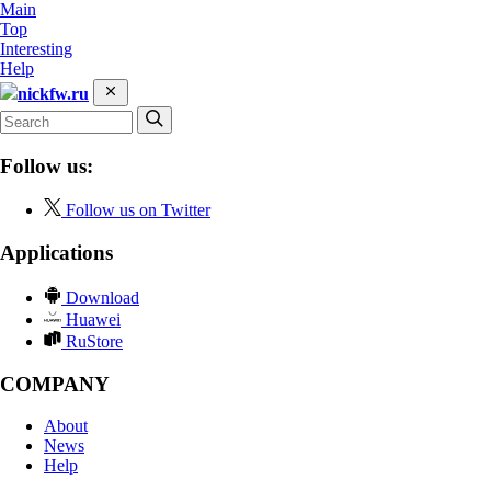
Main
Top
Interesting
Help
nickfw.ru
Follow us:
Follow us on Twitter
Applications
Download
Huawei
RuStore
COMPANY
About
News
Help