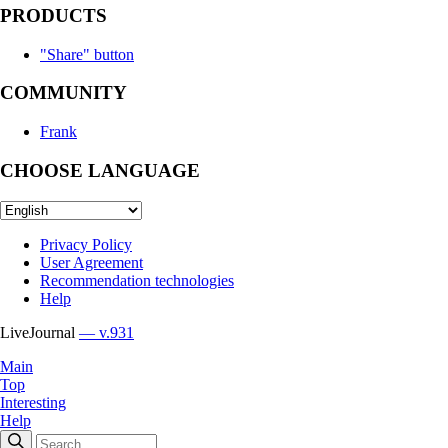
PRODUCTS
"Share" button
COMMUNITY
Frank
CHOOSE LANGUAGE
Privacy Policy
User Agreement
Recommendation technologies
Help
LiveJournal
— v.931
Main
Top
Interesting
Help