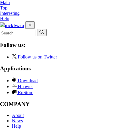
Main
Top
Interesting
Help
nickfw.ru
Follow us:
Follow us on Twitter
Applications
Download
Huawei
RuStore
COMPANY
About
News
Help