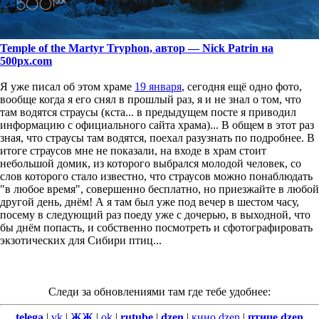
Temple of the Martyr Tryphon, автор — Nick Patrin на
500px.com
Я уже писал об этом храме
19 января
, сегодня ещё одно фото,
вообще когда я его снял в прошлый раз, я и не знал о том, что
там водятся страусы (кста... в предыдущем посте я приводил
информацию с официального сайта храма)... В общем в этот раз
зная, что страусы там водятся, поехал разузнать по подробнее. В
итоге страусов мне не показали, на входе в храм стоит
небольшой домик, из которого выбрался молодой человек, со
слов которого стало известно, что страусов можно понаблюдать
"в любое время", совершенно бесплатно, но приезжайте в любой
другой день, днём! А я там был уже под вечер в шестом часу,
посему в следующий раз поеду уже с дочерью, в выходной, что
бы днём попасть, и собственно посмотреть и сфотографировать
экзотических для Сибири птиц...
Следи за обновлениями там где тебе удобнее:
telega
|
vk
|
ЖЖ
|
ok
|
rutube
|
dzen
|
кино.dzen
|
птице.dzen