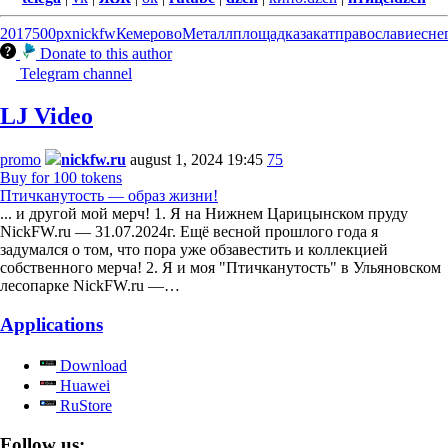
2017
500px
nickfw
Кемерово
Металлплощадка
закат
православие
сне
Donate to this author
Telegram channel
LJ Video
promo
nickfw.ru
august 1, 2024 19:45
75
Buy for 100 tokens
Птичканутость — образ жизни!
... и другой мой мерч! 1. Я на Нижнем Царицынском пруду
NickFW.ru — 31.07.2024г. Ещё весной прошлого года я
задумался о том, что пора уже обзавестить и коллекцией
собственного мерча! 2. Я и моя "Птичканутость" в Ульяновском
лесопарке NickFW.ru —…
Applications
Download
Huawei
RuStore
Follow us: