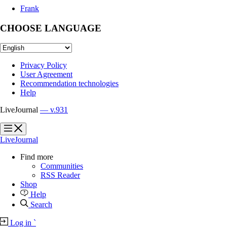
Frank
CHOOSE LANGUAGE
Privacy Policy
User Agreement
Recommendation technologies
Help
LiveJournal
— v.931
?
?
LiveJournal
Find more
Communities
RSS Reader
Shop
Help
Search
Log in
`