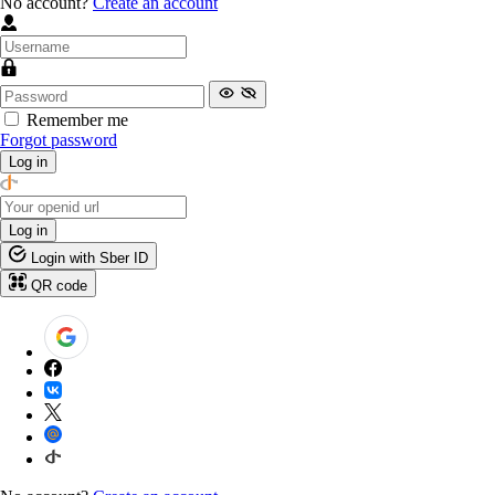
No account?
Create an account
Remember me
Forgot password
Log in
Log in
Login with Sber ID
QR code